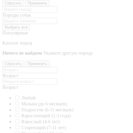
Сбросить
Применить
Породы собак
Выбрать все
Популярные
Каталог пород
Ничего не найдено
Укажите другую породу
Сбросить
Применить
Возраст
Возраст
Любой
Малыш (до 6 месяцев)
Подросток (6-11 месяцев)
Взрослеющий (1-3 года)
Взрослый (4-6 лет)
Стареющий (7-11 лет)