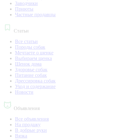
Заводчики
Приюты
Частные продавцы
Статьи
Все статьи
Породы собак
Мечтаете о щенке
Выбираем щенка
Щенок дома
Здоровье собак
Питание собак
Дрессировка собак
Уход и содержание
Новости
Объявления
Все объявления
На продажу
В добрые руки
Вязка