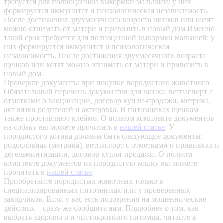
требуется для полноценной выкормки малышей: у них
формируется иммунитет и психологическая независимость.
После достижения двухмесячного возраста щенков или котят
можно отнимать от матери и привозить в новый дом.Именно
такой срок требуется для полноценной выкормки малышей: у
них формируется иммунитет и психологическая
независимость. После достижения двухмесячного возраста
щенков или котят можно отнимать от матери и привозить в
новый дом.
Проверьте документы при покупке породистого животного
Обязательный перечень документов для щенка: ветпаспорт с
отметками о вакцинации, договор купли-продажи, метрика,
акт вязки родителей и актировка. В питомниках щенкам
также проставляют клеймо. О полном комплекте документов
на собаку вы можете прочитать в
нашей статье
.
У
породистого котика должны быть следующие документы:
родословная (метрика), ветпаспорт с отметками о прививках и
дегельминтизации, договор купли-продажи. О полном
комплекте документов на породистую кошку вы можете
прочитать в
нашей статье
.
Приобретайте породистых животных только в
специализированных питомниках или у проверенных
заводчиков. Если у вас есть подозрения на мошеннические
действия – сразу же сообщите нам.
Подробнее о том, как
выбрать здорового и чистокровного питомца, читайте в