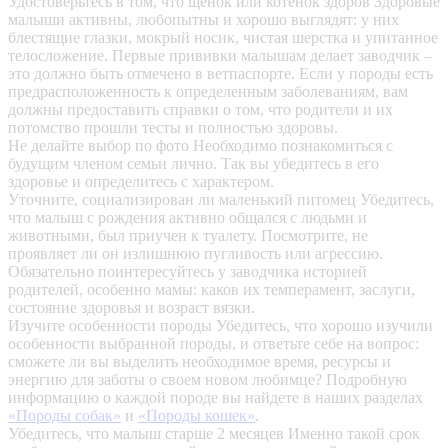
Удостоверьтесь в том, что щенок или котенок здоров
Здоровые
малыши активны, любопытны и хорошо выглядят: у них
блестящие глазки, мокрый носик, чистая шерстка и упитанное
телосложение. Первые прививки малышам делает заводчик –
это должно быть отмечено в ветпаспорте. Если у породы есть
предрасположенность к определенным заболеваниям, вам
должны предоставить справки о том, что родители и их
потомство прошли тесты и полностью здоровы.
Не делайте выбор по фото
Необходимо познакомиться с
будущим членом семьи лично. Так вы убедитесь в его
здоровье и определитесь с характером.
Уточните, социализирован ли маленький питомец
Убедитесь,
что малыш с рождения активно общался с людьми и
животными, был приучен к туалету. Посмотрите, не
проявляет ли он излишнюю пугливость или агрессию.
Обязательно поинтересуйтесь у заводчика историей
родителей, особенно мамы: каков их темперамент, заслуги,
состояние здоровья и возраст вязки.
Изучите особенности породы
Убедитесь, что хорошо изучили
особенности выбранной породы, и ответьте себе на вопрос:
сможете ли вы выделить необходимое время, ресурсы и
энергию для заботы о своем новом любимце? Подробную
информацию о каждой породе вы найдете в наших разделах
«Породы собак»
и
«Породы кошек»
.
Убедитесь, что малыш старше 2 месяцев
Именно такой срок