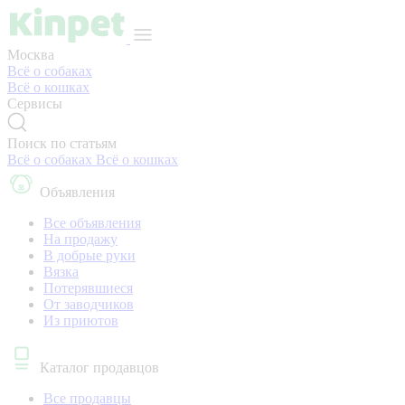
Москва
Всё о собаках
Всё о кошках
Сервисы
Поиск по статьям
Всё о собаках
Всё о кошках
Объявления
Все объявления
На продажу
В добрые руки
Вязка
Потерявшиеся
От заводчиков
Из приютов
Каталог продавцов
Все продавцы