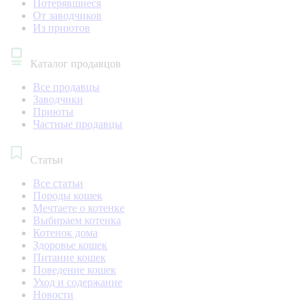
Потерявшиеся
От заводчиков
Из приютов
Каталог продавцов
Все продавцы
Заводчики
Приюты
Частные продавцы
Статьи
Все статьи
Породы кошек
Мечтаете о котенке
Выбираем котенка
Котенок дома
Здоровье кошек
Питание кошек
Поведение кошек
Уход и содержание
Новости