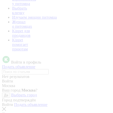
у питомца
Выбрать
кличку
Изучаем эмоции питомца
Журнал
о питомцах
Kinpet для
продавцов
Kinpet
помогает
приютам
Войти в профиль
Подать объявление
Нет результатов
Войти
Москва
Ваш город
Москва
?
Выбрать город
Да
Город подтверждён
Войти
Подать объявление