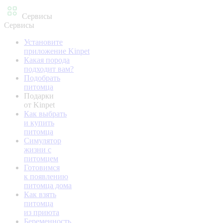
Сервисы
Сервисы
Установите
приложение Kinpet
Какая порода
подходит вам?
Подобрать
питомца
Подарки
от Kinpet
Как выбрать
и купить
питомца
Симулятор
жизни с
питомцем
Готовимся
к появлению
питомца дома
Как взять
питомца
из приюта
Беременность