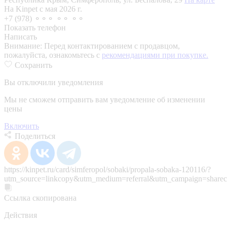
На Kinpet c мая 2026 г.
+7 (978) ⚬⚬⚬ ⚬⚬ ⚬⚬
Показать телефон
Написать
Внимание:
Перед контактированием с продавцом,
пожалуйста, ознакомьтесь с
рекомендациями при покупке.
Сохранить
Вы отключили уведомления
Мы не сможем отправить вам уведомление об изменении
цены
Включить
Поделиться
https://kinpet.ru/card/simferopol/sobaki/propala-sobaka-120116/?
utm_source=linkcopy&utm_medium=referral&utm_campaign=sharec
Ссылка скопирована
Действия