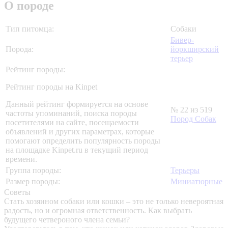
О породе
Тип питомца:
Собаки
Бивер-
Порода:
йоркширский
терьер
Рейтинг породы:
Рейтинг породы на Kinpet
Данный рейтинг формируется на основе
№ 22 из 519
частоты упоминаний, поиска породы
Пород Собак
посетителями на сайте, посещаемости
объявлений и других параметрах, которые
помогают определить популярность породы
на площадке Kinpet.ru в текущий период
времени.
Группа породы:
Терьеры
Размер породы:
Миниатюрные
Советы
Стать хозяином собаки или кошки – это не только невероятная
радость, но и огромная ответственность. Как выбрать
будущего четвероного члена семьи?