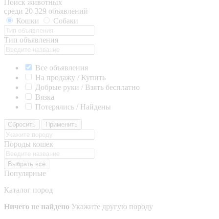
Поиск животных
среди 20 329 объявлений
Кошки
Собаки
Тип объявления
Все объявления
На продажу / Купить
Добрые руки / Взять бесплатно
Вязка
Потерялись / Найдены
Сбросить
Применить
Породы кошек
Выбрать все
Популярные
Каталог пород
Ничего не найдено
Укажите другую породу