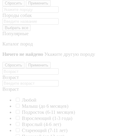
Сбросить
Применить
Породы собак
Выбрать все
Популярные
Каталог пород
Ничего не найдено
Укажите другую породу
Сбросить
Применить
Возраст
Возраст
Любой
Малыш (до 6 месяцев)
Подросток (6-11 месяцев)
Взрослеющий (1-3 года)
Взрослый (4-6 лет)
Стареющий (7-11 лет)