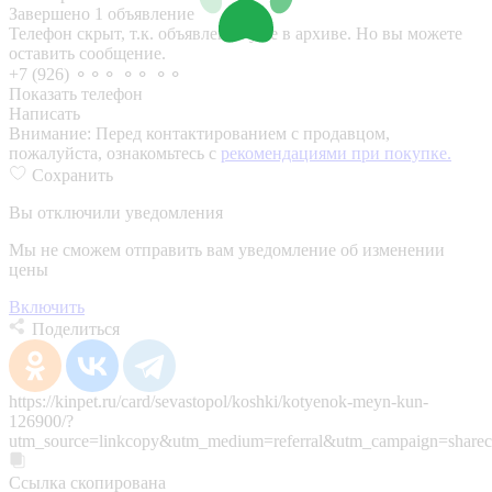
Завершено 1 объявление
Телефон скрыт, т.к. объявление уже в архиве. Но вы можете
оставить сообщение.
+7 (926) ⚬⚬⚬ ⚬⚬ ⚬⚬
Показать телефон
Написать
Внимание:
Перед контактированием с продавцом,
пожалуйста, ознакомьтесь с
рекомендациями при покупке.
Сохранить
Вы отключили уведомления
Мы не сможем отправить вам уведомление об изменении
цены
Включить
Поделиться
https://kinpet.ru/card/sevastopol/koshki/kotyenok-meyn-kun-
126900/?
utm_source=linkcopy&utm_medium=referral&utm_campaign=sharec
Ссылка скопирована