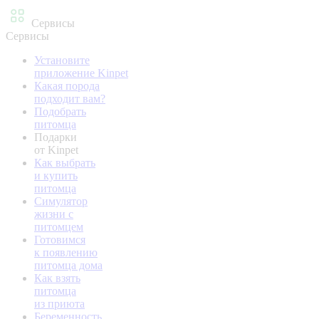
Сервисы
Сервисы
Установите
приложение Kinpet
Какая порода
подходит вам?
Подобрать
питомца
Подарки
от Kinpet
Как выбрать
и купить
питомца
Симулятор
жизни с
питомцем
Готовимся
к появлению
питомца дома
Как взять
питомца
из приюта
Беременность