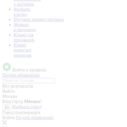
у питомца
Выбрать
кличку
Изучаем эмоции питомца
Журнал
о питомцах
Kinpet для
продавцов
Kinpet
помогает
приютам
Войти в профиль
Подать объявление
Нет результатов
Войти
Москва
Ваш город
Москва
?
Выбрать город
Да
Город подтверждён
Войти
Подать объявление