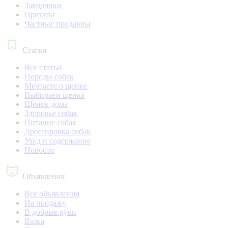
Заводчики
Приюты
Частные продавцы
Статьи
Все статьи
Породы собак
Мечтаете о щенке
Выбираем щенка
Щенок дома
Здоровье собак
Питание собак
Дрессировка собак
Уход и содержание
Новости
Объявления
Все объявления
На продажу
В добрые руки
Вязка