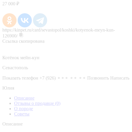
27 000 ₽
https://kinpet.ru/card/sevastopol/koshki/kotyenok-meyn-kun-
126900/
Ссылка скопирована
Котёнок мейн-кун
Севастополь
Показать телефон
+7 (926) ⚬⚬⚬ ⚬⚬ ⚬⚬
Позвонить
Написать
Юлия
Описание
Отзывы о продавце
(0)
О породе
Советы
Описание