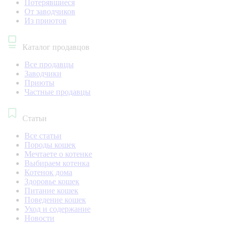
Потерявшиеся
От заводчиков
Из приютов
Каталог продавцов
Все продавцы
Заводчики
Приюты
Частные продавцы
Статьи
Все статьи
Породы кошек
Мечтаете о котенке
Выбираем котенка
Котенок дома
Здоровье кошек
Питание кошек
Поведение кошек
Уход и содержание
Новости