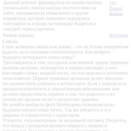
Данный рейтинг формируется на основе частоты
121
упоминаний, поиска породы посетителями на
Пород
сайте, посещаемости объявлений и других
Кошек
параметрах, которые помогают определить
популярность породы на площадке Kinpet.ru в
текущий период времени.
Размер породы:
Крупные
Советы
Стать хозяином собаки или кошки – это не только невероятная
радость, но и огромная ответственность. Как выбрать
будущего четвероного члена семьи?
Удостоверьтесь в том, что щенок или котенок здоров
Здоровые
малыши активны, любопытны и хорошо выглядят: у них
блестящие глазки, мокрый носик, чистая шерстка и упитанное
телосложение. Первые прививки малышам делает заводчик –
это должно быть отмечено в ветпаспорте. Если у породы есть
предрасположенность к определенным заболеваниям, вам
должны предоставить справки о том, что родители и их
потомство прошли тесты и полностью здоровы.
Не делайте выбор по фото
Необходимо познакомиться с
будущим членом семьи лично. Так вы убедитесь в его
здоровье и определитесь с характером.
Уточните, социализирован ли маленький питомец
Убедитесь,
что малыш с рождения активно общался с людьми и
животными, был приучен к туалету. Посмотрите, не