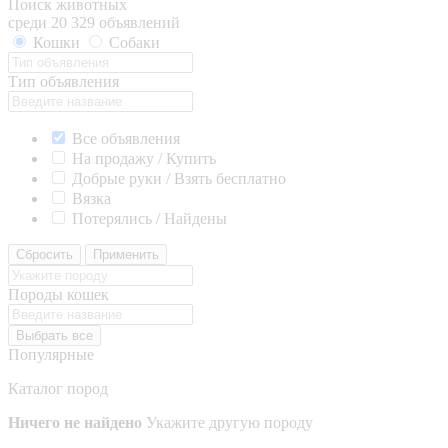
Поиск животных
среди 20 329 объявлений
Кошки
Собаки
Тип объявления
Все объявления
На продажу / Купить
Добрые руки / Взять бесплатно
Вязка
Потерялись / Найдены
Сбросить
Применить
Породы кошек
Выбрать все
Популярные
Каталог пород
Ничего не найдено
Укажите другую породу