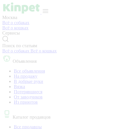
Москва
Всё о собаках
Всё о кошках
Сервисы
Поиск по статьям
Всё о собаках
Всё о кошках
Объявления
Все объявления
На продажу
В добрые руки
Вязка
Потерявшиеся
От заводчиков
Из приютов
Каталог продавцов
Все продавцы