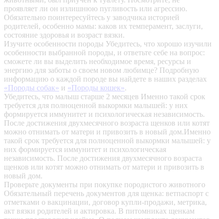
проявляет ли он излишнюю пугливость или агрессию.
Обязательно поинтересуйтесь у заводчика историей
родителей, особенно мамы: каков их темперамент, заслуги,
состояние здоровья и возраст вязки.
Изучите особенности породы
Убедитесь, что хорошо изучили
особенности выбранной породы, и ответьте себе на вопрос:
сможете ли вы выделить необходимое время, ресурсы и
энергию для заботы о своем новом любимце? Подробную
информацию о каждой породе вы найдете в наших разделах
«Породы собак»
и
«Породы кошек»
.
Убедитесь, что малыш старше 2 месяцев
Именно такой срок
требуется для полноценной выкормки малышей: у них
формируется иммунитет и психологическая независимость.
После достижения двухмесячного возраста щенков или котят
можно отнимать от матери и привозить в новый дом.Именно
такой срок требуется для полноценной выкормки малышей: у
них формируется иммунитет и психологическая
независимость. После достижения двухмесячного возраста
щенков или котят можно отнимать от матери и привозить в
новый дом.
Проверьте документы при покупке породистого животного
Обязательный перечень документов для щенка: ветпаспорт с
отметками о вакцинации, договор купли-продажи, метрика,
акт вязки родителей и актировка. В питомниках щенкам