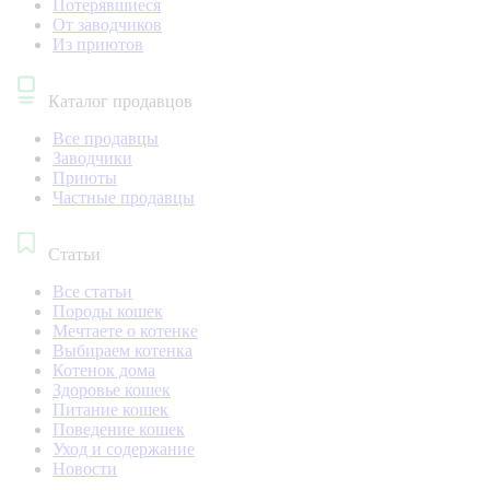
Потерявшиеся
От заводчиков
Из приютов
Каталог продавцов
Все продавцы
Заводчики
Приюты
Частные продавцы
Статьи
Все статьи
Породы кошек
Мечтаете о котенке
Выбираем котенка
Котенок дома
Здоровье кошек
Питание кошек
Поведение кошек
Уход и содержание
Новости