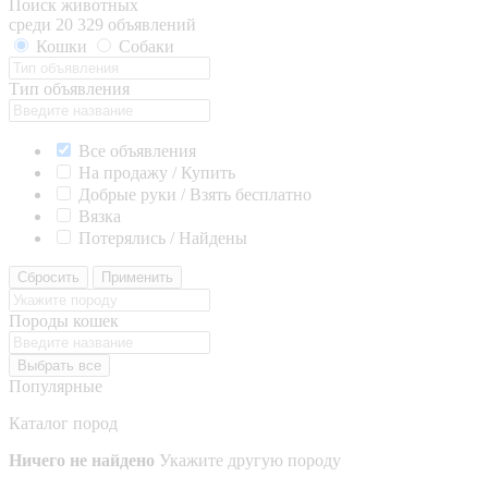
Поиск животных
среди 20 329 объявлений
Кошки
Собаки
Тип объявления
Все объявления
На продажу / Купить
Добрые руки / Взять бесплатно
Вязка
Потерялись / Найдены
Сбросить
Применить
Породы кошек
Выбрать все
Популярные
Каталог пород
Ничего не найдено
Укажите другую породу