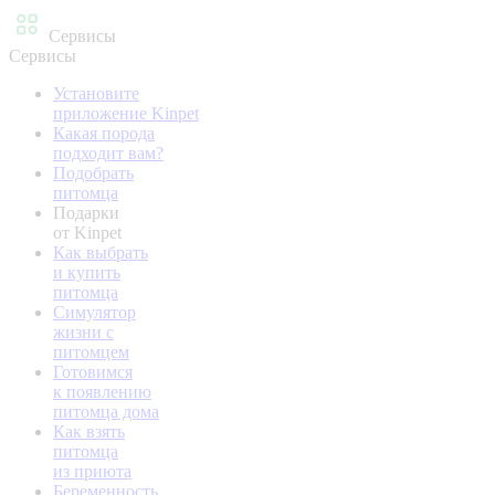
Сервисы
Сервисы
Установите
приложение Kinpet
Какая порода
подходит вам?
Подобрать
питомца
Подарки
от Kinpet
Как выбрать
и купить
питомца
Симулятор
жизни с
питомцем
Готовимся
к появлению
питомца дома
Как взять
питомца
из приюта
Беременность