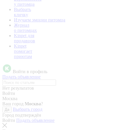
у питомца
Выбрать
кличку
Изучаем эмоции питомца
Журнал
о питомцах
Kinpet для
продавцов
Kinpet
помогает
приютам
Войти в профиль
Подать объявление
Нет результатов
Войти
Москва
Ваш город
Москва
?
Выбрать город
Да
Город подтверждён
Войти
Подать объявление