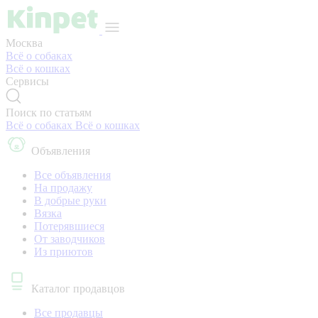
Москва
Всё о собаках
Всё о кошках
Сервисы
Поиск по статьям
Всё о собаках
Всё о кошках
Объявления
Все объявления
На продажу
В добрые руки
Вязка
Потерявшиеся
От заводчиков
Из приютов
Каталог продавцов
Все продавцы