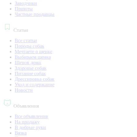
Заводчики
Приюты
Частные продавцы
Статьи
Все статьи
Породы собак
Мечтаете о щенке
Выбираем щенка
Щенок дома
Здоровье собак
Питание собак
Дрессировка собак
Уход и содержание
Новости
Объявления
Все объявления
На продажу
В добрые руки
Вязка