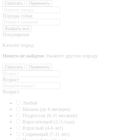
Сбросить
Применить
Породы собак
Выбрать все
Популярные
Каталог пород
Ничего не найдено
Укажите другую породу
Сбросить
Применить
Возраст
Возраст
Любой
Малыш (до 6 месяцев)
Подросток (6-11 месяцев)
Взрослеющий (1-3 года)
Взрослый (4-6 лет)
Стареющий (7-11 лет)