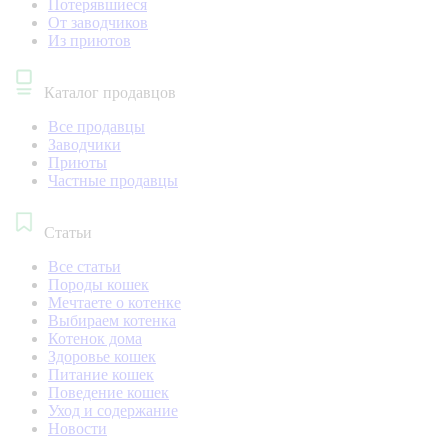
Потерявшиеся
От заводчиков
Из приютов
Каталог продавцов
Все продавцы
Заводчики
Приюты
Частные продавцы
Статьи
Все статьи
Породы кошек
Мечтаете о котенке
Выбираем котенка
Котенок дома
Здоровье кошек
Питание кошек
Поведение кошек
Уход и содержание
Новости