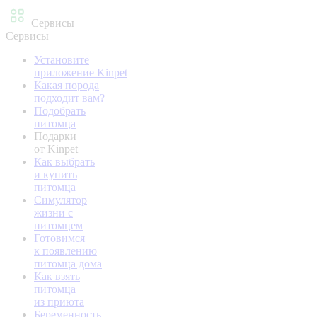
Сервисы
Сервисы
Установите
приложение Kinpet
Какая порода
подходит вам?
Подобрать
питомца
Подарки
от Kinpet
Как выбрать
и купить
питомца
Симулятор
жизни с
питомцем
Готовимся
к появлению
питомца дома
Как взять
питомца
из приюта
Беременность