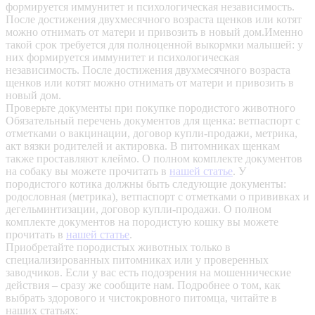
формируется иммунитет и психологическая независимость.
После достижения двухмесячного возраста щенков или котят
можно отнимать от матери и привозить в новый дом.Именно
такой срок требуется для полноценной выкормки малышей: у
них формируется иммунитет и психологическая
независимость. После достижения двухмесячного возраста
щенков или котят можно отнимать от матери и привозить в
новый дом.
Проверьте документы при покупке породистого животного
Обязательный перечень документов для щенка: ветпаспорт с
отметками о вакцинации, договор купли-продажи, метрика,
акт вязки родителей и актировка. В питомниках щенкам
также проставляют клеймо. О полном комплекте документов
на собаку вы можете прочитать в
нашей статье
.
У
породистого котика должны быть следующие документы:
родословная (метрика), ветпаспорт с отметками о прививках и
дегельминтизации, договор купли-продажи. О полном
комплекте документов на породистую кошку вы можете
прочитать в
нашей статье
.
Приобретайте породистых животных только в
специализированных питомниках или у проверенных
заводчиков. Если у вас есть подозрения на мошеннические
действия – сразу же сообщите нам.
Подробнее о том, как
выбрать здорового и чистокровного питомца, читайте в
наших статьях: