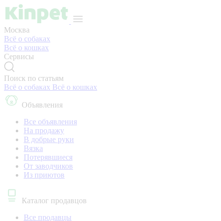
Москва
Всё о собаках
Всё о кошках
Сервисы
Поиск по статьям
Всё о собаках
Всё о кошках
Объявления
Все объявления
На продажу
В добрые руки
Вязка
Потерявшиеся
От заводчиков
Из приютов
Каталог продавцов
Все продавцы