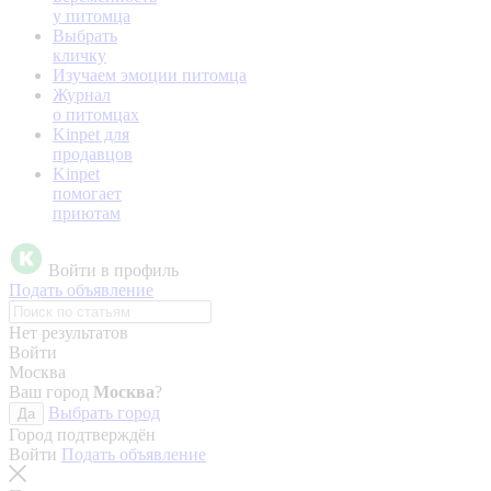
у питомца
Выбрать
кличку
Изучаем эмоции питомца
Журнал
о питомцах
Kinpet для
продавцов
Kinpet
помогает
приютам
Войти в профиль
Подать объявление
Нет результатов
Войти
Москва
Ваш город
Москва
?
Выбрать город
Да
Город подтверждён
Войти
Подать объявление