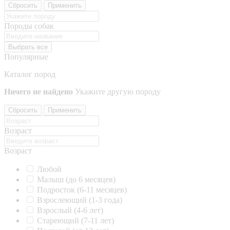
Сбросить
Применить
Породы собак
Выбрать все
Популярные
Каталог пород
Ничего не найдено
Укажите другую породу
Сбросить
Применить
Возраст
Возраст
Любой
Малыш (до 6 месяцев)
Подросток (6-11 месяцев)
Взрослеющий (1-3 года)
Взрослый (4-6 лет)
Стареющий (7-11 лет)