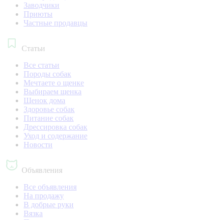
Заводчики
Приюты
Частные продавцы
Статьи
Все статьи
Породы собак
Мечтаете о щенке
Выбираем щенка
Щенок дома
Здоровье собак
Питание собак
Дрессировка собак
Уход и содержание
Новости
Объявления
Все объявления
На продажу
В добрые руки
Вязка