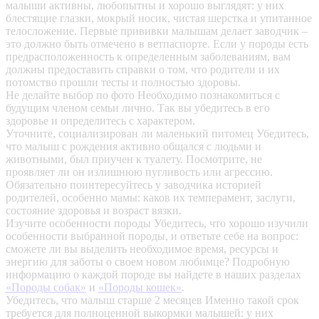
малыши активны, любопытны и хорошо выглядят: у них
блестящие глазки, мокрый носик, чистая шерстка и упитанное
телосложение. Первые прививки малышам делает заводчик –
это должно быть отмечено в ветпаспорте. Если у породы есть
предрасположенность к определенным заболеваниям, вам
должны предоставить справки о том, что родители и их
потомство прошли тесты и полностью здоровы.
Не делайте выбор по фото
Необходимо познакомиться с
будущим членом семьи лично. Так вы убедитесь в его
здоровье и определитесь с характером.
Уточните, социализирован ли маленький питомец
Убедитесь,
что малыш с рождения активно общался с людьми и
животными, был приучен к туалету. Посмотрите, не
проявляет ли он излишнюю пугливость или агрессию.
Обязательно поинтересуйтесь у заводчика историей
родителей, особенно мамы: каков их темперамент, заслуги,
состояние здоровья и возраст вязки.
Изучите особенности породы
Убедитесь, что хорошо изучили
особенности выбранной породы, и ответьте себе на вопрос:
сможете ли вы выделить необходимое время, ресурсы и
энергию для заботы о своем новом любимце? Подробную
информацию о каждой породе вы найдете в наших разделах
«Породы собак»
и
«Породы кошек»
.
Убедитесь, что малыш старше 2 месяцев
Именно такой срок
требуется для полноценной выкормки малышей: у них