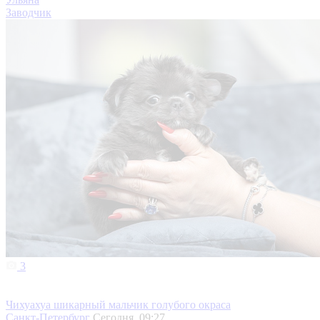
Заводчик
3
Чихуахуа шикарный мальчик голубого окраса
Санкт-Петербург
Сегодня, 09:27