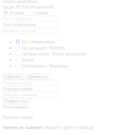
Поиск животных
среди 20 329 объявлений
Кошки
Собаки
Тип объявления
Все объявления
На продажу / Купить
Добрые руки / Взять бесплатно
Вязка
Потерялись / Найдены
Сбросить
Применить
Породы кошек
Выбрать все
Популярные
Каталог пород
Ничего не найдено
Укажите другую породу