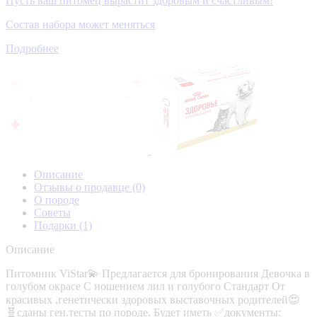
Пусть ваш питомец вырастит здоровым и счастливым!
Состав набора может меняться
Подробнее
Описание
Отзывы о продавце
(0)
О породе
Советы
Подарки
(1)
Описание
Питомник ViStar💫 Предлагается для бронирования Девочка в
голубом окрасе С ношением лил и голубого Стандарт От
красивых ,генетически здоровых выставочных родителей😍
🧬сданы ген.тесты по породе. Будет иметь ✅документы: