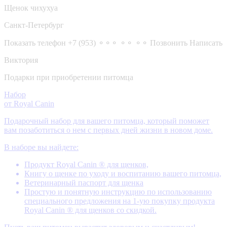
Щенок чихухуа
Санкт-Петербург
Показать телефон
+7 (953) ⚬⚬⚬ ⚬⚬ ⚬⚬
Позвонить
Написать
Виктория
Подарки при приобретении питомца
Набор
от Royal Canin
Подарочный набор для вашего питомца, который поможет
вам позаботиться о нем с первых дней жизни в новом доме.
В наборе вы найдете:
Продукт Royal Canin ® для щенков,
Книгу о щенке по уходу и воспитанию вашего питомца,
Ветеринарный паспорт для щенка
Простую и понятную инструкцию по использованию
специального предложения на 1-ую покупку продукта
Royal Canin ® для щенков со скидкой.