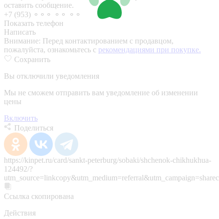
оставить сообщение.
+7 (953) ⚬⚬⚬ ⚬⚬ ⚬⚬
Показать телефон
Написать
Внимание:
Перед контактированием с продавцом,
пожалуйста, ознакомьтесь с
рекомендациями при покупке.
Сохранить
Вы отключили уведомления
Мы не сможем отправить вам уведомление об изменении
цены
Включить
Поделиться
https://kinpet.ru/card/sankt-peterburg/sobaki/shchenok-chikhukhua-
124492/?
utm_source=linkcopy&utm_medium=referral&utm_campaign=sharec
Ссылка скопирована
Действия