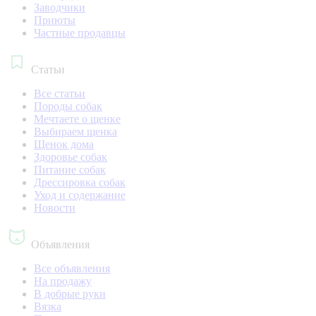
Заводчики
Приюты
Частные продавцы
Статьи
Все статьи
Породы собак
Мечтаете о щенке
Выбираем щенка
Щенок дома
Здоровье собак
Питание собак
Дрессировка собак
Уход и содержание
Новости
Объявления
Все объявления
На продажу
В добрые руки
Вязка