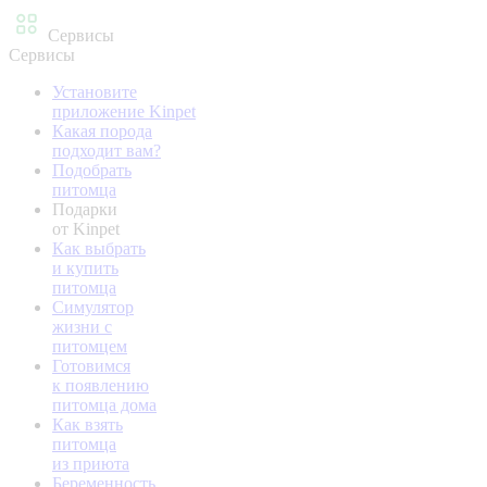
Сервисы
Сервисы
Установите
приложение Kinpet
Какая порода
подходит вам?
Подобрать
питомца
Подарки
от Kinpet
Как выбрать
и купить
питомца
Симулятор
жизни с
питомцем
Готовимся
к появлению
питомца дома
Как взять
питомца
из приюта
Беременность