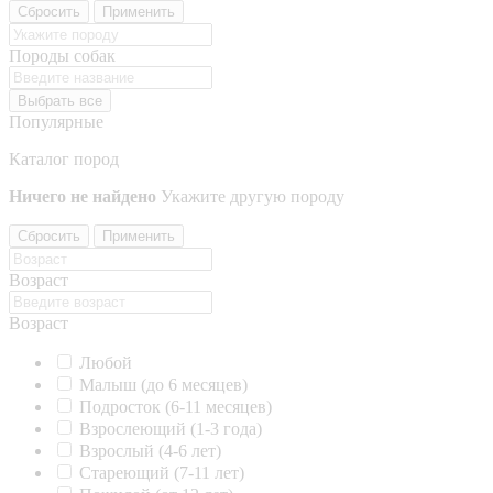
Сбросить
Применить
Породы собак
Выбрать все
Популярные
Каталог пород
Ничего не найдено
Укажите другую породу
Сбросить
Применить
Возраст
Возраст
Любой
Малыш (до 6 месяцев)
Подросток (6-11 месяцев)
Взрослеющий (1-3 года)
Взрослый (4-6 лет)
Стареющий (7-11 лет)