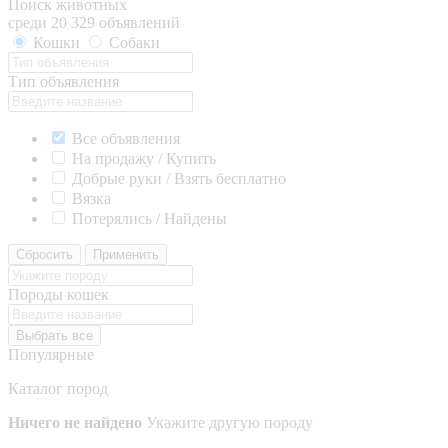
Поиск животных
среди 20 329 объявлений
Кошки
Собаки
Тип объявления
Все объявления
На продажу / Купить
Добрые руки / Взять бесплатно
Вязка
Потерялись / Найдены
Сбросить
Применить
Породы кошек
Выбрать все
Популярные
Каталог пород
Ничего не найдено
Укажите другую породу