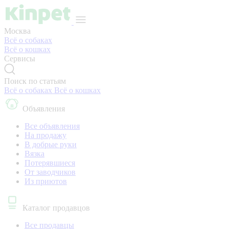
Москва
Всё о собаках
Всё о кошках
Сервисы
Поиск по статьям
Всё о собаках
Всё о кошках
Объявления
Все объявления
На продажу
В добрые руки
Вязка
Потерявшиеся
От заводчиков
Из приютов
Каталог продавцов
Все продавцы