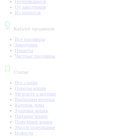
Потерявшиеся
От заводчиков
Из приютов
Каталог продавцов
Все продавцы
Заводчики
Приюты
Частные продавцы
Статьи
Все статьи
Породы кошек
Мечтаете о котенке
Выбираем котенка
Котенок дома
Здоровье кошек
Питание кошек
Поведение кошек
Уход и содержание
Новости