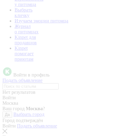
у питомца
Выбрать
кличку
Изучаем эмоции питомца
Журнал
о питомцах
Kinpet для
продавцов
Kinpet
помогает
приютам
Войти в профиль
Подать объявление
Нет результатов
Войти
Москва
Ваш город
Москва
?
Выбрать город
Да
Город подтверждён
Войти
Подать объявление