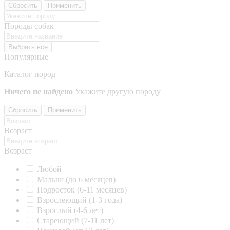
Сбросить
Применить
Породы собак
Выбрать все
Популярные
Каталог пород
Ничего не найдено
Укажите другую породу
Сбросить
Применить
Возраст
Возраст
Любой
Малыш (до 6 месяцев)
Подросток (6-11 месяцев)
Взрослеющий (1-3 года)
Взрослый (4-6 лет)
Стареющий (7-11 лет)