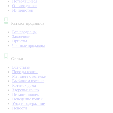
Потерявшиеся
От заводчиков
Из приютов
Каталог продавцов
Все продавцы
Заводчики
Приюты
Частные продавцы
Статьи
Все статьи
Породы кошек
Мечтаете о котенке
Выбираем котенка
Котенок дома
Здоровье кошек
Питание кошек
Поведение кошек
Уход и содержание
Новости