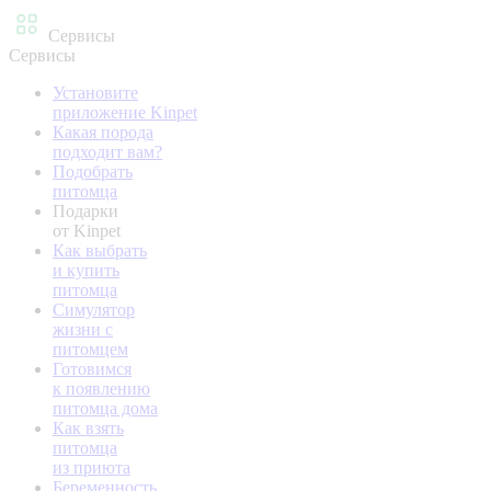
Сервисы
Сервисы
Установите
приложение Kinpet
Какая порода
подходит вам?
Подобрать
питомца
Подарки
от Kinpet
Как выбрать
и купить
питомца
Симулятор
жизни с
питомцем
Готовимся
к появлению
питомца дома
Как взять
питомца
из приюта
Беременность