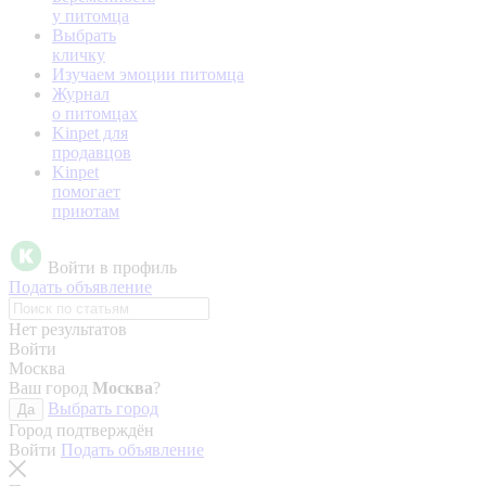
у питомца
Выбрать
кличку
Изучаем эмоции питомца
Журнал
о питомцах
Kinpet для
продавцов
Kinpet
помогает
приютам
Войти в профиль
Подать объявление
Нет результатов
Войти
Москва
Ваш город
Москва
?
Выбрать город
Да
Город подтверждён
Войти
Подать объявление