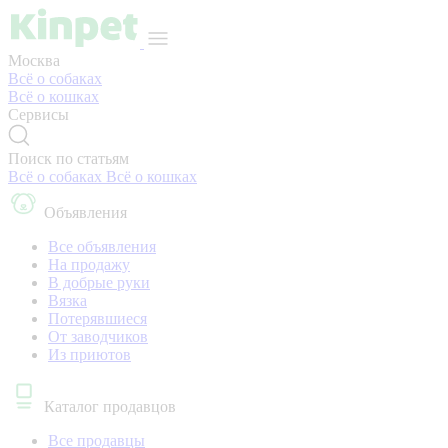
Москва
Всё о собаках
Всё о кошках
Сервисы
Поиск по статьям
Всё о собаках
Всё о кошках
Объявления
Все объявления
На продажу
В добрые руки
Вязка
Потерявшиеся
От заводчиков
Из приютов
Каталог продавцов
Все продавцы