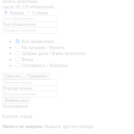
Поиск животных
среди 20 329 объявлений
Кошки
Собаки
Тип объявления
Все объявления
На продажу / Купить
Добрые руки / Взять бесплатно
Вязка
Потерялись / Найдены
Сбросить
Применить
Породы кошек
Выбрать все
Популярные
Каталог пород
Ничего не найдено
Укажите другую породу