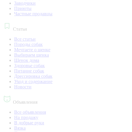
Заводчики
Приюты
Частные продавцы
Статьи
Все статьи
Породы собак
Мечтаете о щенке
Выбираем щенка
Щенок дома
Здоровье собак
Питание собак
Дрессировка собак
Уход и содержание
Новости
Объявления
Все объявления
На продажу
В добрые руки
Вязка