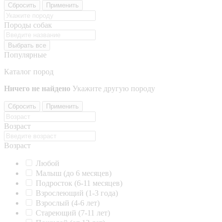
Сбросить
Применить
Породы собак
Выбрать все
Популярные
Каталог пород
Ничего не найдено
Укажите другую породу
Сбросить
Применить
Возраст
Возраст
Любой
Малыш (до 6 месяцев)
Подросток (6-11 месяцев)
Взрослеющий (1-3 года)
Взрослый (4-6 лет)
Стареющий (7-11 лет)