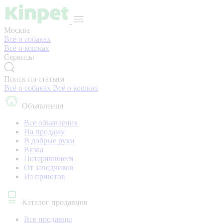
Москва
Всё о собаках
Всё о кошках
Сервисы
Поиск по статьям
Всё о собаках
Всё о кошках
Объявления
Все объявления
На продажу
В добрые руки
Вязка
Потерявшиеся
От заводчиков
Из приютов
Каталог продавцов
Все продавцы