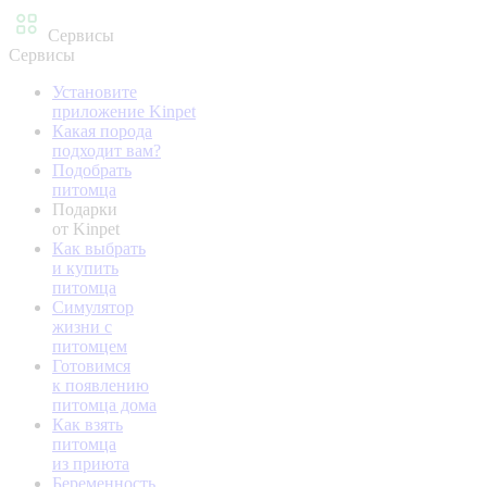
Сервисы
Сервисы
Установите
приложение Kinpet
Какая порода
подходит вам?
Подобрать
питомца
Подарки
от Kinpet
Как выбрать
и купить
питомца
Симулятор
жизни с
питомцем
Готовимся
к появлению
питомца дома
Как взять
питомца
из приюта
Беременность