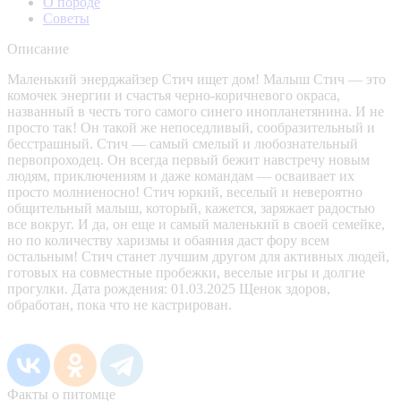
О породе
Советы
Описание
Маленький энерджайзер Стич ищет дом! Малыш Стич — это
комочек энергии и счастья черно-коричневого окраса,
названный в честь того самого синего инопланетянина. И не
просто так! Он такой же непоседливый, сообразительный и
бесстрашный. Стич — самый смелый и любознательный
первопроходец. Он всегда первый бежит навстречу новым
людям, приключениям и даже командам — осваивает их
просто молниеносно! Стич юркий, веселый и невероятно
общительный малыш, который, кажется, заряжает радостью
все вокруг. И да, он еще и самый маленький в своей семейке,
но по количеству харизмы и обаяния даст фору всем
остальным! Стич станет лучшим другом для активных людей,
готовых на совместные пробежки, веселые игры и долгие
прогулки. Дата рождения: 01.03.2025 Щенок здоров,
обработан, пока что не кастрирован.
Факты о питомце