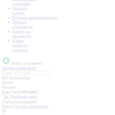
у питомца
Выбрать
кличку
Изучаем эмоции питомца
Журнал
о питомцах
Kinpet для
продавцов
Kinpet
помогает
приютам
Войти в профиль
Подать объявление
Нет результатов
Войти
Москва
Ваш город
Москва
?
Выбрать город
Да
Город подтверждён
Войти
Подать объявление