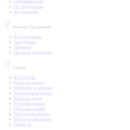
Потерявшиеся
От заводчиков
Из приютов
Каталог продавцов
Все продавцы
Заводчики
Приюты
Частные продавцы
Статьи
Все статьи
Породы кошек
Мечтаете о котенке
Выбираем котенка
Котенок дома
Здоровье кошек
Питание кошек
Поведение кошек
Уход и содержание
Новости