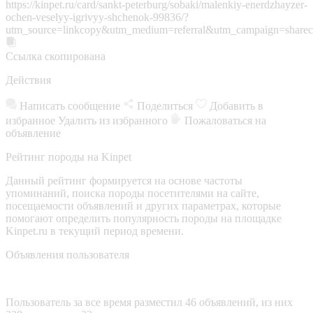
https://kinpet.ru/card/sankt-peterburg/sobaki/malenkiy-enerdzhayzer-
ochen-veselyy-igrivyy-shchenok-99836/?
utm_source=linkcopy&utm_medium=referral&utm_campaign=sharec
Ссылка скопирована
Действия
Написать сообщение
Поделиться
Добавить в
избранное
Удалить из избранного
Пожаловаться на
объявление
Рейтинг породы на Kinpet
Данный рейтинг формируется на основе частоты
упоминаний, поиска породы посетителями на сайте,
посещаемости объявлений и других параметрах, которые
помогают определить популярность породы на площадке
Kinpet.ru в текущий период времени.
Объявления пользователя
Пользователь за все время разместил 46 объявлений, из них