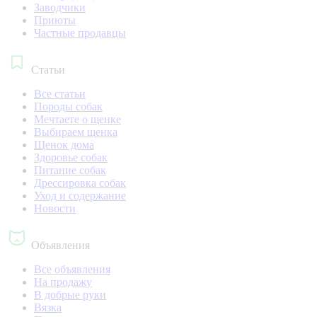
Заводчики
Приюты
Частные продавцы
Статьи
Все статьи
Породы собак
Мечтаете о щенке
Выбираем щенка
Щенок дома
Здоровье собак
Питание собак
Дрессировка собак
Уход и содержание
Новости
Объявления
Все объявления
На продажу
В добрые руки
Вязка