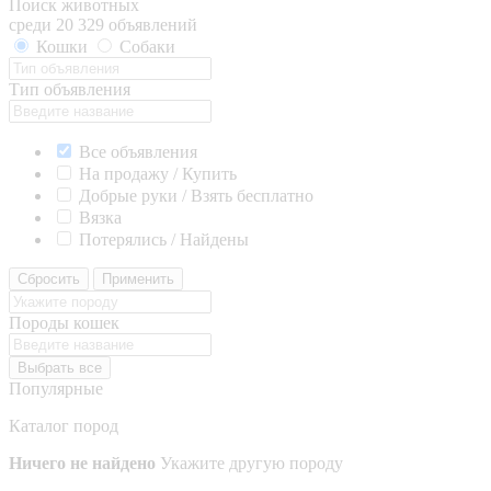
Поиск животных
среди 20 329 объявлений
Кошки
Собаки
Тип объявления
Все объявления
На продажу / Купить
Добрые руки / Взять бесплатно
Вязка
Потерялись / Найдены
Сбросить
Применить
Породы кошек
Выбрать все
Популярные
Каталог пород
Ничего не найдено
Укажите другую породу