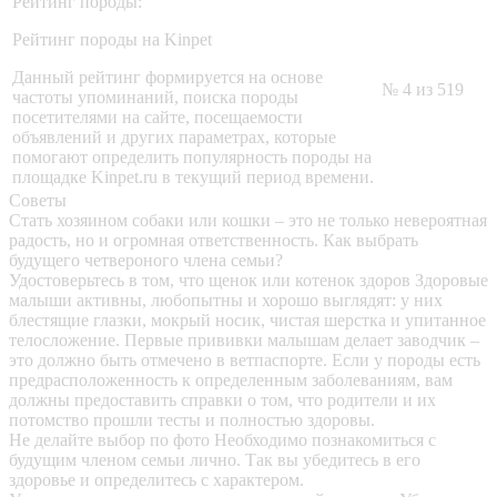
Рейтинг породы:
Рейтинг породы на Kinpet
Данный рейтинг формируется на основе
№ 4 из 519
частоты упоминаний, поиска породы
посетителями на сайте, посещаемости
объявлений и других параметрах, которые
помогают определить популярность породы на
площадке Kinpet.ru в текущий период времени.
Советы
Стать хозяином собаки или кошки – это не только невероятная
радость, но и огромная ответственность. Как выбрать
будущего четвероного члена семьи?
Удостоверьтесь в том, что щенок или котенок здоров
Здоровые
малыши активны, любопытны и хорошо выглядят: у них
блестящие глазки, мокрый носик, чистая шерстка и упитанное
телосложение. Первые прививки малышам делает заводчик –
это должно быть отмечено в ветпаспорте. Если у породы есть
предрасположенность к определенным заболеваниям, вам
должны предоставить справки о том, что родители и их
потомство прошли тесты и полностью здоровы.
Не делайте выбор по фото
Необходимо познакомиться с
будущим членом семьи лично. Так вы убедитесь в его
здоровье и определитесь с характером.