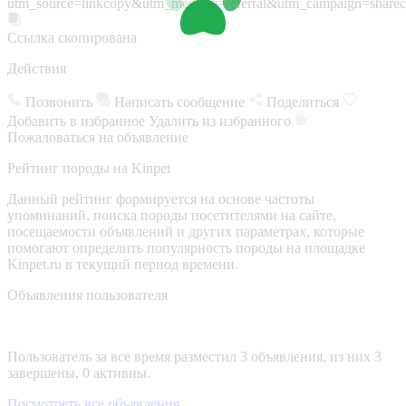
utm_source=linkcopy&utm_medium=referral&utm_campaign=sharec
Ссылка скопирована
Действия
Позвонить
Написать сообщение
Поделиться
Добавить в избранное
Удалить из избранного
Пожаловаться на объявление
Рейтинг породы на Kinpet
Данный рейтинг формируется на основе частоты
упоминаний, поиска породы посетителями на сайте,
посещаемости объявлений и других параметрах, которые
помогают определить популярность породы на площадке
Kinpet.ru в текущий период времени.
Объявления пользователя
Пользователь за все время разместил 3 объявления, из них 3
завершены, 0 активны.
Посмотреть все объявления