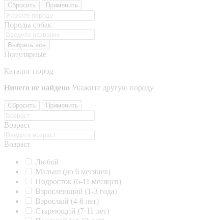
Сбросить
Применить
Породы собак
Выбрать все
Популярные
Каталог пород
Ничего не найдено
Укажите другую породу
Сбросить
Применить
Возраст
Возраст
Любой
Малыш (до 6 месяцев)
Подросток (6-11 месяцев)
Взрослеющий (1-3 года)
Взрослый (4-6 лет)
Стареющий (7-11 лет)