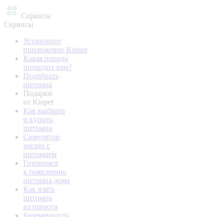
Сервисы
Сервисы
Установите
приложение Kinpet
Какая порода
подходит вам?
Подобрать
питомца
Подарки
от Kinpet
Как выбрать
и купить
питомца
Симулятор
жизни с
питомцем
Готовимся
к появлению
питомца дома
Как взять
питомца
из приюта
Беременность