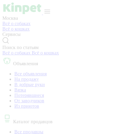
Москва
Всё о собаках
Всё о кошках
Сервисы
Поиск по статьям
Всё о собаках
Всё о кошках
Объявления
Все объявления
На продажу
В добрые руки
Вязка
Потерявшиеся
От заводчиков
Из приютов
Каталог продавцов
Все продавцы