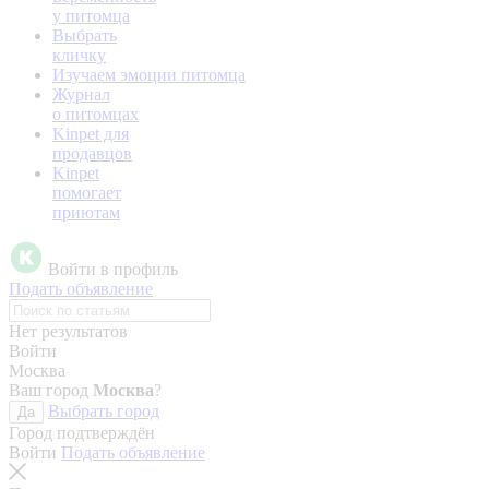
у питомца
Выбрать
кличку
Изучаем эмоции питомца
Журнал
о питомцах
Kinpet для
продавцов
Kinpet
помогает
приютам
Войти в профиль
Подать объявление
Нет результатов
Войти
Москва
Ваш город
Москва
?
Выбрать город
Да
Город подтверждён
Войти
Подать объявление