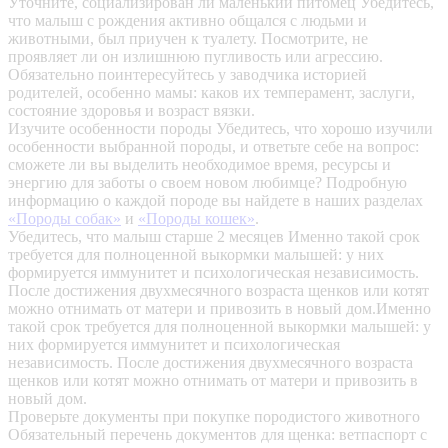
Уточните, социализирован ли маленький питомец
Убедитесь,
что малыш с рождения активно общался с людьми и
животными, был приучен к туалету. Посмотрите, не
проявляет ли он излишнюю пугливость или агрессию.
Обязательно поинтересуйтесь у заводчика историей
родителей, особенно мамы: каков их темперамент, заслуги,
состояние здоровья и возраст вязки.
Изучите особенности породы
Убедитесь, что хорошо изучили
особенности выбранной породы, и ответьте себе на вопрос:
сможете ли вы выделить необходимое время, ресурсы и
энергию для заботы о своем новом любимце? Подробную
информацию о каждой породе вы найдете в наших разделах
«Породы собак»
и
«Породы кошек»
.
Убедитесь, что малыш старше 2 месяцев
Именно такой срок
требуется для полноценной выкормки малышей: у них
формируется иммунитет и психологическая независимость.
После достижения двухмесячного возраста щенков или котят
можно отнимать от матери и привозить в новый дом.Именно
такой срок требуется для полноценной выкормки малышей: у
них формируется иммунитет и психологическая
независимость. После достижения двухмесячного возраста
щенков или котят можно отнимать от матери и привозить в
новый дом.
Проверьте документы при покупке породистого животного
Обязательный перечень документов для щенка: ветпаспорт с