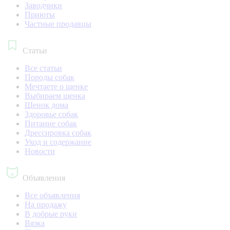
Заводчики
Приюты
Частные продавцы
Статьи
Все статьи
Породы собак
Мечтаете о щенке
Выбираем щенка
Щенок дома
Здоровье собак
Питание собак
Дрессировка собак
Уход и содержание
Новости
Объявления
Все объявления
На продажу
В добрые руки
Вязка