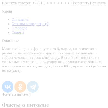
Показать телефон
+7 (911) ⚬⚬⚬ ⚬⚬ ⚬⚬
Позвонить
Написать
мария
Описание
Отзывы о продавце
(0)
О породе
Советы
Описание
Маленький щенок французского бульдога, классического
рыжего с черной маской окраса — весёлый, активный —
собрал чемодан и готов к переезду. В его блестящих глазах
уже мелькают картинки будущих игр, а ушки настороженно
ловят звуки нового дома. документы РКф, привит и обработан
по возрасту.
Факты о питомце
Факты о питомце