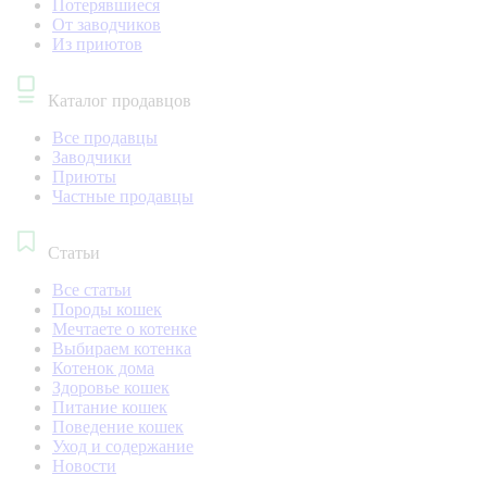
Потерявшиеся
От заводчиков
Из приютов
Каталог продавцов
Все продавцы
Заводчики
Приюты
Частные продавцы
Статьи
Все статьи
Породы кошек
Мечтаете о котенке
Выбираем котенка
Котенок дома
Здоровье кошек
Питание кошек
Поведение кошек
Уход и содержание
Новости