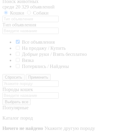
Поиск животных
среди 20 329 объявлений
Кошки
Собаки
Тип объявления
Все объявления
На продажу / Купить
Добрые руки / Взять бесплатно
Вязка
Потерялись / Найдены
Сбросить
Применить
Породы кошек
Выбрать все
Популярные
Каталог пород
Ничего не найдено
Укажите другую породу