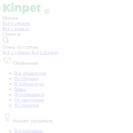
Москва
Всё о собаках
Всё о кошках
Сервисы
Поиск по статьям
Всё о собаках
Всё о кошках
Объявления
Все объявления
На продажу
В добрые руки
Вязка
Потерявшиеся
От заводчиков
Из приютов
Каталог продавцов
Все продавцы