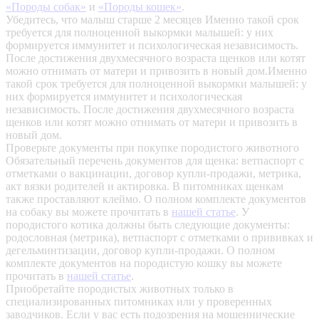
«Породы собак»
и
«Породы кошек»
.
Убедитесь, что малыш старше 2 месяцев
Именно такой срок
требуется для полноценной выкормки малышей: у них
формируется иммунитет и психологическая независимость.
После достижения двухмесячного возраста щенков или котят
можно отнимать от матери и привозить в новый дом.Именно
такой срок требуется для полноценной выкормки малышей: у
них формируется иммунитет и психологическая
независимость. После достижения двухмесячного возраста
щенков или котят можно отнимать от матери и привозить в
новый дом.
Проверьте документы при покупке породистого животного
Обязательный перечень документов для щенка: ветпаспорт с
отметками о вакцинации, договор купли-продажи, метрика,
акт вязки родителей и актировка. В питомниках щенкам
также проставляют клеймо. О полном комплекте документов
на собаку вы можете прочитать в
нашей статье
.
У
породистого котика должны быть следующие документы:
родословная (метрика), ветпаспорт с отметками о прививках и
дегельминтизации, договор купли-продажи. О полном
комплекте документов на породистую кошку вы можете
прочитать в
нашей статье
.
Приобретайте породистых животных только в
специализированных питомниках или у проверенных
заводчиков. Если у вас есть подозрения на мошеннические