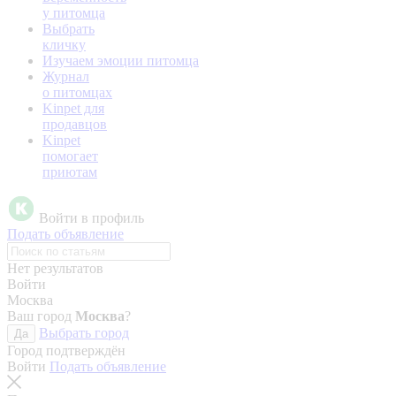
у питомца
Выбрать
кличку
Изучаем эмоции питомца
Журнал
о питомцах
Kinpet для
продавцов
Kinpet
помогает
приютам
Войти в профиль
Подать объявление
Нет результатов
Войти
Москва
Ваш город
Москва
?
Выбрать город
Да
Город подтверждён
Войти
Подать объявление