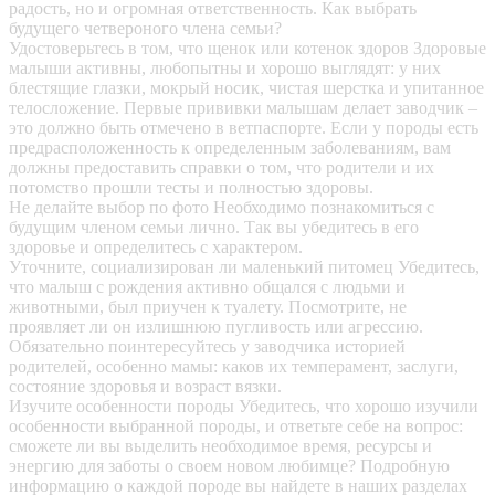
радость, но и огромная ответственность. Как выбрать
будущего четвероного члена семьи?
Удостоверьтесь в том, что щенок или котенок здоров
Здоровые
малыши активны, любопытны и хорошо выглядят: у них
блестящие глазки, мокрый носик, чистая шерстка и упитанное
телосложение. Первые прививки малышам делает заводчик –
это должно быть отмечено в ветпаспорте. Если у породы есть
предрасположенность к определенным заболеваниям, вам
должны предоставить справки о том, что родители и их
потомство прошли тесты и полностью здоровы.
Не делайте выбор по фото
Необходимо познакомиться с
будущим членом семьи лично. Так вы убедитесь в его
здоровье и определитесь с характером.
Уточните, социализирован ли маленький питомец
Убедитесь,
что малыш с рождения активно общался с людьми и
животными, был приучен к туалету. Посмотрите, не
проявляет ли он излишнюю пугливость или агрессию.
Обязательно поинтересуйтесь у заводчика историей
родителей, особенно мамы: каков их темперамент, заслуги,
состояние здоровья и возраст вязки.
Изучите особенности породы
Убедитесь, что хорошо изучили
особенности выбранной породы, и ответьте себе на вопрос:
сможете ли вы выделить необходимое время, ресурсы и
энергию для заботы о своем новом любимце? Подробную
информацию о каждой породе вы найдете в наших разделах