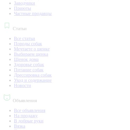
Заводчики
Приюты
Частные продавцы
Статьи
Все статьи
Породы собак
Мечтаете о щенке
Выбираем щенка
Щенок дома
Здоровье собак
Питание собак
Дрессировка собак
Уход и содержание
Новости
Объявления
Все объявления
На продажу
В добрые руки
Вязка