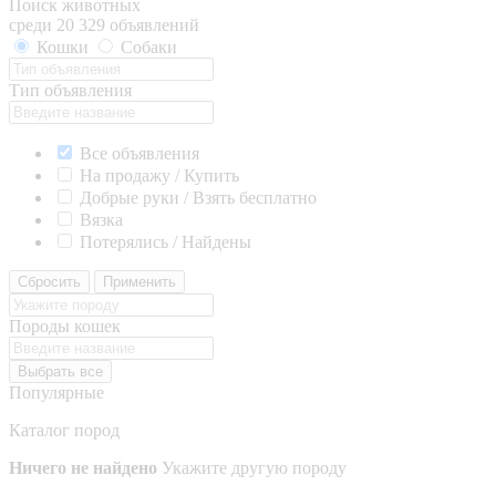
Поиск животных
среди 20 329 объявлений
Кошки
Собаки
Тип объявления
Все объявления
На продажу / Купить
Добрые руки / Взять бесплатно
Вязка
Потерялись / Найдены
Сбросить
Применить
Породы кошек
Выбрать все
Популярные
Каталог пород
Ничего не найдено
Укажите другую породу