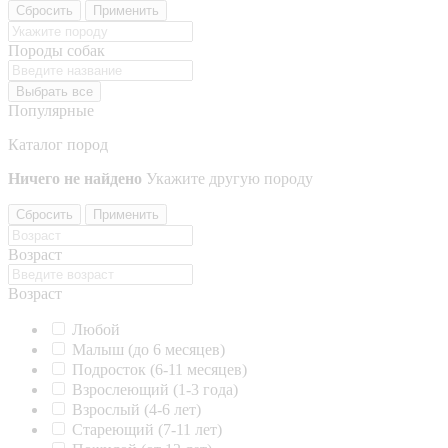
Сбросить
Применить
Породы собак
Выбрать все
Популярные
Каталог пород
Ничего не найдено
Укажите другую породу
Сбросить
Применить
Возраст
Возраст
Любой
Малыш (до 6 месяцев)
Подросток (6-11 месяцев)
Взрослеющий (1-3 года)
Взрослый (4-6 лет)
Стареющий (7-11 лет)