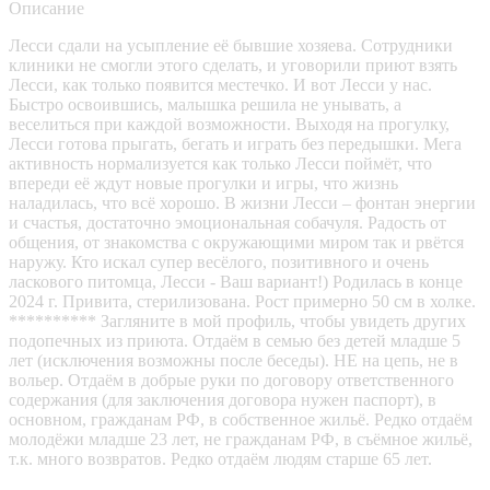
Описание
Лесси сдали на усыпление её бывшие хозяева. Сотрудники
клиники не смогли этого сделать, и уговорили приют взять
Лесси, как только появится местечко. И вот Лесси у нас.
Быстро освоившись, малышка решила не унывать, а
веселиться при каждой возможности. Выходя на прогулку,
Лесси готова прыгать, бегать и играть без передышки. Мега
активность нормализуется как только Лесси поймëт, что
впереди её ждут новые прогулки и игры, что жизнь
наладилась, что всё хорошо. В жизни Лесси – фонтан энергии
и счастья, достаточно эмоциональная собачуля. Радость от
общения, от знакомства с окружающими миром так и рвëтся
наружу. Кто искал супер весёлого, позитивного и очень
ласкового питомца, Лесси - Ваш вариант!) Родилась в конце
2024 г. Привита, стерилизована. Рост примерно 50 см в холке.
********** Загляните в мой профиль, чтобы увидеть других
подопечных из приюта. Отдаём в семью без детей младше 5
лет (исключения возможны после беседы). НЕ на цепь, не в
вольер. Отдаëм в добрые руки по договору ответственного
содержания (для заключения договора нужен паспорт), в
основном, гражданам РФ, в собственное жильё. Редко отдаём
молодёжи младше 23 лет, не гражданам РФ, в съёмное жильё,
т.к. много возвратов. Редко отдаём людям старше 65 лет.