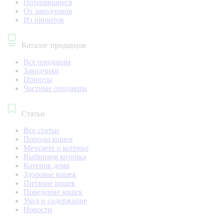
Потерявшиеся
От заводчиков
Из приютов
Каталог продавцов
Все продавцы
Заводчики
Приюты
Частные продавцы
Статьи
Все статьи
Породы кошек
Мечтаете о котенке
Выбираем котенка
Котенок дома
Здоровье кошек
Питание кошек
Поведение кошек
Уход и содержание
Новости