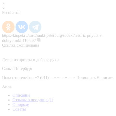
Бесплатно
https://kinpet.ru/card/sankt-peterburg/sobaki/lessi-iz-priyuta-v-
dobrye-ruki-119663/
Ссылка скопирована
Лесси из приюта в добрые руки
Санкт-Петербург
Показать телефон
+7 (911) ⚬⚬⚬ ⚬⚬ ⚬⚬
Позвонить
Написать
Анна
Описание
Отзывы о продавце
(1)
О породе
Советы