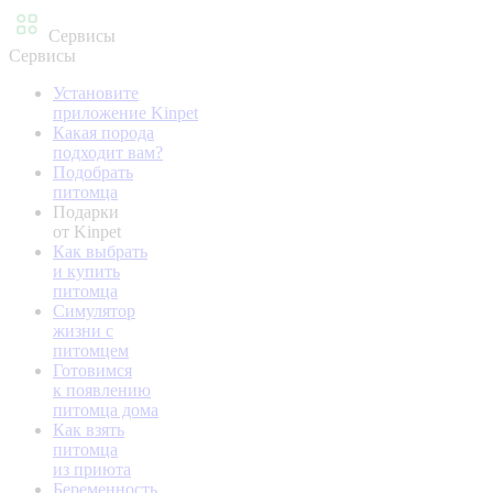
Сервисы
Сервисы
Установите
приложение Kinpet
Какая порода
подходит вам?
Подобрать
питомца
Подарки
от Kinpet
Как выбрать
и купить
питомца
Симулятор
жизни с
питомцем
Готовимся
к появлению
питомца дома
Как взять
питомца
из приюта
Беременность