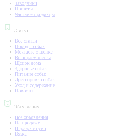
Заводчики
Приюты
Частные продавцы
Статьи
Все статьи
Породы собак
Мечтаете о щенке
Выбираем щенка
Щенок дома
Здоровье собак
Питание собак
Дрессировка собак
Уход и содержание
Новости
Объявления
Все объявления
На продажу
В добрые руки
Вязка