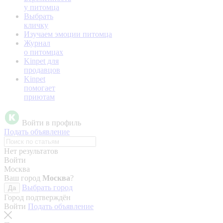
у питомца
Выбрать
кличку
Изучаем эмоции питомца
Журнал
о питомцах
Kinpet для
продавцов
Kinpet
помогает
приютам
Войти в профиль
Подать объявление
Нет результатов
Войти
Москва
Ваш город
Москва
?
Выбрать город
Да
Город подтверждён
Войти
Подать объявление