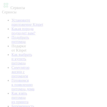
Сервисы
Сервисы
Установите
приложение Kinpet
Какая порода
подходит вам?
Подобрать
питомца
Подарки
от Kinpet
Как выбрать
и купить
питомца
Симулятор
жизни с
питомцем
Готовимся
к появлению
питомца дома
Как взять
питомца
из приюта
Беременность