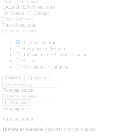
Поиск животных
среди 20 329 объявлений
Кошки
Собаки
Тип объявления
Все объявления
На продажу / Купить
Добрые руки / Взять бесплатно
Вязка
Потерялись / Найдены
Сбросить
Применить
Породы кошек
Выбрать все
Популярные
Каталог пород
Ничего не найдено
Укажите другую породу