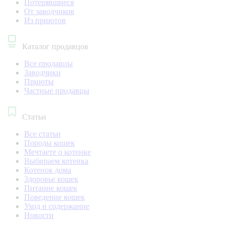
Потерявшиеся
От заводчиков
Из приютов
Каталог продавцов
Все продавцы
Заводчики
Приюты
Частные продавцы
Статьи
Все статьи
Породы кошек
Мечтаете о котенке
Выбираем котенка
Котенок дома
Здоровье кошек
Питание кошек
Поведение кошек
Уход и содержание
Новости