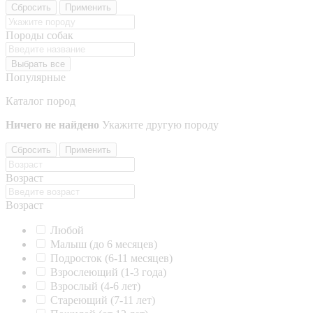
Сбросить
Применить
Породы собак
Выбрать все
Популярные
Каталог пород
Ничего не найдено
Укажите другую породу
Сбросить
Применить
Возраст
Возраст
Любой
Малыш (до 6 месяцев)
Подросток (6-11 месяцев)
Взрослеющий (1-3 года)
Взрослый (4-6 лет)
Стареющий (7-11 лет)