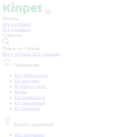
Москва
Всё о собаках
Всё о кошках
Сервисы
Поиск по статьям
Всё о собаках
Всё о кошках
Объявления
Все объявления
На продажу
В добрые руки
Вязка
Потерявшиеся
От заводчиков
Из приютов
Каталог продавцов
Все продавцы