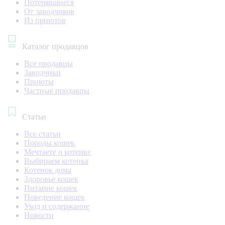
Потерявшиеся
От заводчиков
Из приютов
Каталог продавцов
Все продавцы
Заводчики
Приюты
Частные продавцы
Статьи
Все статьи
Породы кошек
Мечтаете о котенке
Выбираем котенка
Котенок дома
Здоровье кошек
Питание кошек
Поведение кошек
Уход и содержание
Новости