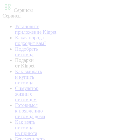
Сервисы
Сервисы
Установите
приложение Kinpet
Какая порода
подходит вам?
Подобрать
питомца
Подарки
от Kinpet
Как выбрать
и купить
питомца
Симулятор
жизни с
питомцем
Готовимся
к появлению
питомца дома
Как взять
питомца
из приюта
Беременность