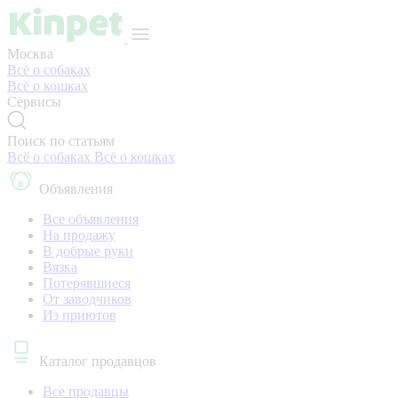
Москва
Всё о собаках
Всё о кошках
Сервисы
Поиск по статьям
Всё о собаках
Всё о кошках
Объявления
Все объявления
На продажу
В добрые руки
Вязка
Потерявшиеся
От заводчиков
Из приютов
Каталог продавцов
Все продавцы