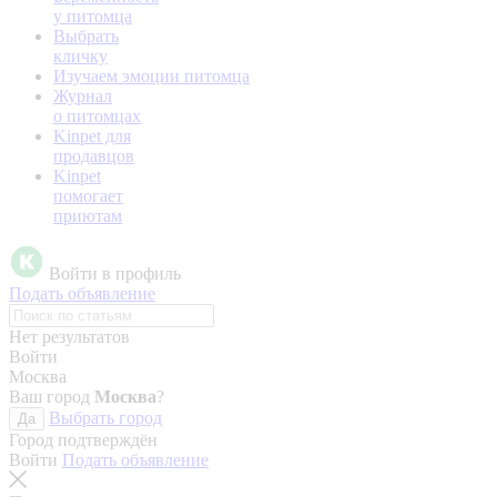
у питомца
Выбрать
кличку
Изучаем эмоции питомца
Журнал
о питомцах
Kinpet для
продавцов
Kinpet
помогает
приютам
Войти в профиль
Подать объявление
Нет результатов
Войти
Москва
Ваш город
Москва
?
Выбрать город
Да
Город подтверждён
Войти
Подать объявление