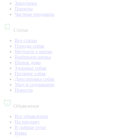
Заводчики
Приюты
Частные продавцы
Статьи
Все статьи
Породы собак
Мечтаете о щенке
Выбираем щенка
Щенок дома
Здоровье собак
Питание собак
Дрессировка собак
Уход и содержание
Новости
Объявления
Все объявления
На продажу
В добрые руки
Вязка