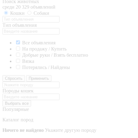
Поиск животных
среди 20 329 объявлений
Кошки
Собаки
Тип объявления
Все объявления
На продажу / Купить
Добрые руки / Взять бесплатно
Вязка
Потерялись / Найдены
Сбросить
Применить
Породы кошек
Выбрать все
Популярные
Каталог пород
Ничего не найдено
Укажите другую породу