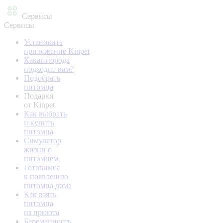
Сервисы
Сервисы
Установите
приложение Kinpet
Какая порода
подходит вам?
Подобрать
питомца
Подарки
от Kinpet
Как выбрать
и купить
питомца
Симулятор
жизни с
питомцем
Готовимся
к появлению
питомца дома
Как взять
питомца
из приюта
Беременность