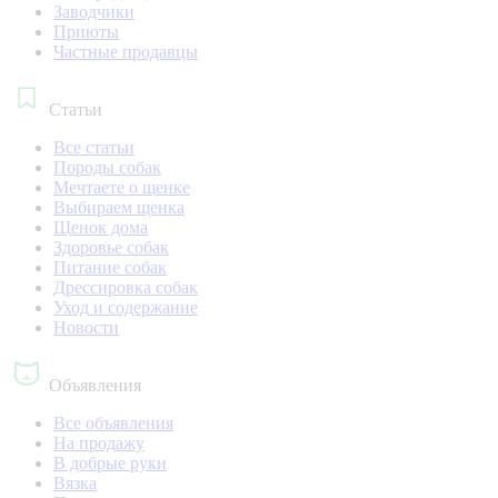
Заводчики
Приюты
Частные продавцы
Статьи
Все статьи
Породы собак
Мечтаете о щенке
Выбираем щенка
Щенок дома
Здоровье собак
Питание собак
Дрессировка собак
Уход и содержание
Новости
Объявления
Все объявления
На продажу
В добрые руки
Вязка