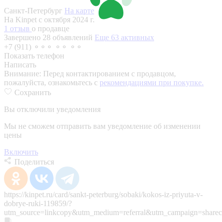
Санкт-Петербург
На карте
На Kinpet c октября 2024 г.
1 отзыв
о продавце
Завершено 28 объявлений
Еще 63 активных
+7 (911) ⚬⚬⚬ ⚬⚬ ⚬⚬
Показать телефон
Написать
Внимание:
Перед контактированием с продавцом,
пожалуйста, ознакомьтесь с
рекомендациями при покупке.
Сохранить
Вы отключили уведомления
Мы не сможем отправить вам уведомление об изменении
цены
Включить
Поделиться
https://kinpet.ru/card/sankt-peterburg/sobaki/kokos-iz-priyuta-v-
dobrye-ruki-119859/?
utm_source=linkcopy&utm_medium=referral&utm_campaign=sharec