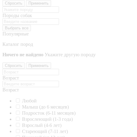
Сбросить
Применить
Породы собак
Выбрать все
Популярные
Каталог пород
Ничего не найдено
Укажите другую породу
Сбросить
Применить
Возраст
Возраст
Любой
Малыш (до 6 месяцев)
Подросток (6-11 месяцев)
Взрослеющий (1-3 года)
Взрослый (4-6 лет)
Стареющий (7-11 лет)