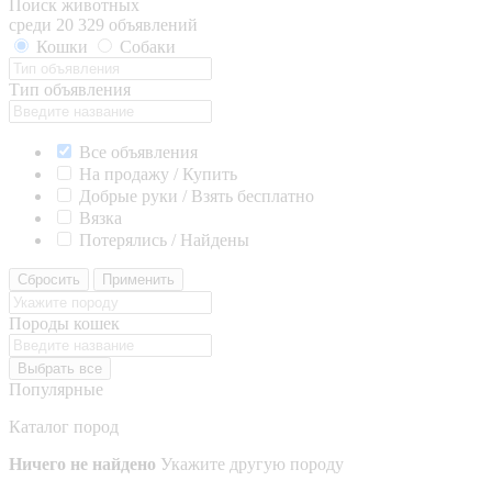
Поиск животных
среди 20 329 объявлений
Кошки
Собаки
Тип объявления
Все объявления
На продажу / Купить
Добрые руки / Взять бесплатно
Вязка
Потерялись / Найдены
Сбросить
Применить
Породы кошек
Выбрать все
Популярные
Каталог пород
Ничего не найдено
Укажите другую породу