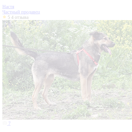
Настя
Частный продавец
5
4 отзыва
7