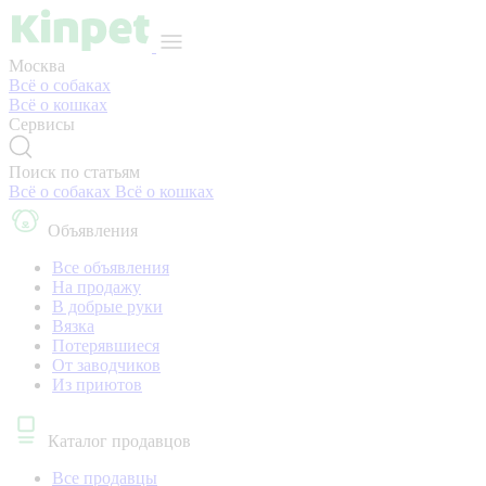
Москва
Всё о собаках
Всё о кошках
Сервисы
Поиск по статьям
Всё о собаках
Всё о кошках
Объявления
Все объявления
На продажу
В добрые руки
Вязка
Потерявшиеся
От заводчиков
Из приютов
Каталог продавцов
Все продавцы