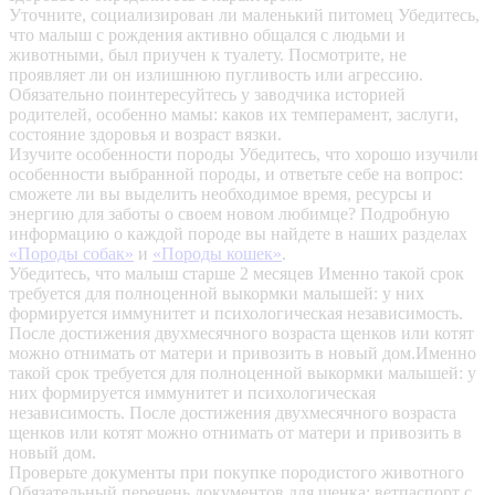
Уточните, социализирован ли маленький питомец
Убедитесь,
что малыш с рождения активно общался с людьми и
животными, был приучен к туалету. Посмотрите, не
проявляет ли он излишнюю пугливость или агрессию.
Обязательно поинтересуйтесь у заводчика историей
родителей, особенно мамы: каков их темперамент, заслуги,
состояние здоровья и возраст вязки.
Изучите особенности породы
Убедитесь, что хорошо изучили
особенности выбранной породы, и ответьте себе на вопрос:
сможете ли вы выделить необходимое время, ресурсы и
энергию для заботы о своем новом любимце? Подробную
информацию о каждой породе вы найдете в наших разделах
«Породы собак»
и
«Породы кошек»
.
Убедитесь, что малыш старше 2 месяцев
Именно такой срок
требуется для полноценной выкормки малышей: у них
формируется иммунитет и психологическая независимость.
После достижения двухмесячного возраста щенков или котят
можно отнимать от матери и привозить в новый дом.Именно
такой срок требуется для полноценной выкормки малышей: у
них формируется иммунитет и психологическая
независимость. После достижения двухмесячного возраста
щенков или котят можно отнимать от матери и привозить в
новый дом.
Проверьте документы при покупке породистого животного
Обязательный перечень документов для щенка: ветпаспорт с