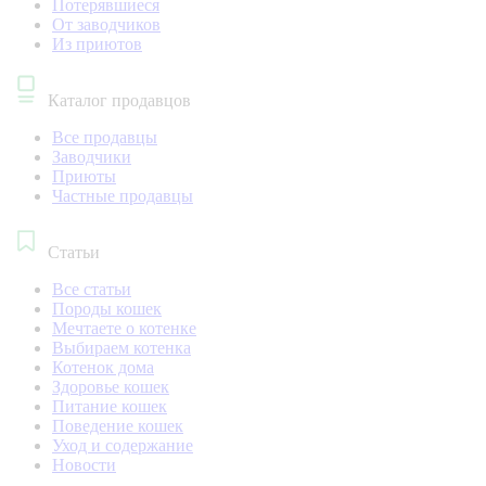
Потерявшиеся
От заводчиков
Из приютов
Каталог продавцов
Все продавцы
Заводчики
Приюты
Частные продавцы
Статьи
Все статьи
Породы кошек
Мечтаете о котенке
Выбираем котенка
Котенок дома
Здоровье кошек
Питание кошек
Поведение кошек
Уход и содержание
Новости