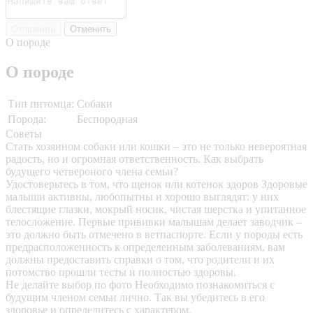
Отправить
Отменить
О породе
О породе
Тип питомца:
Собаки
Порода:
Беспородная
Советы
Стать хозяином собаки или кошки – это не только невероятная
радость, но и огромная ответственность. Как выбрать
будущего четвероного члена семьи?
Удостоверьтесь в том, что щенок или котенок здоров
Здоровые
малыши активны, любопытны и хорошо выглядят: у них
блестящие глазки, мокрый носик, чистая шерстка и упитанное
телосложение. Первые прививки малышам делает заводчик –
это должно быть отмечено в ветпаспорте. Если у породы есть
предрасположенность к определенным заболеваниям, вам
должны предоставить справки о том, что родители и их
потомство прошли тесты и полностью здоровы.
Не делайте выбор по фото
Необходимо познакомиться с
будущим членом семьи лично. Так вы убедитесь в его
здоровье и определитесь с характером.