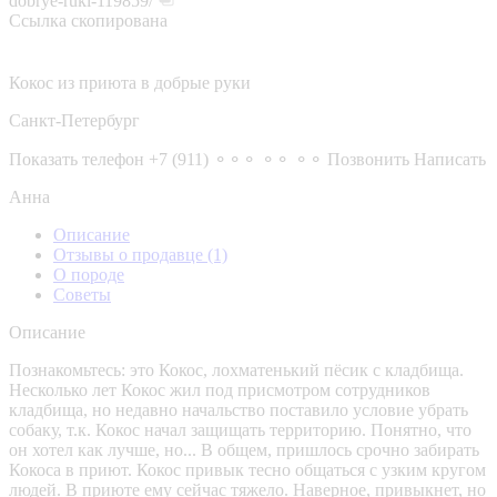
dobrye-ruki-119859/
Ссылка скопирована
Кокос из приюта в добрые руки
Санкт-Петербург
Показать телефон
+7 (911) ⚬⚬⚬ ⚬⚬ ⚬⚬
Позвонить
Написать
Анна
Описание
Отзывы о продавце
(1)
О породе
Советы
Описание
Познакомьтесь: это Кокос, лохматенький пëсик с кладбища.
Несколько лет Кокос жил под присмотром сотрудников
кладбища, но недавно начальство поставило условие убрать
собаку, т.к. Кокос начал защищать территорию. Понятно, что
он хотел как лучше, но... В общем, пришлось срочно забирать
Кокоса в приют. Кокос привык тесно общаться с узким кругом
людей. В приюте ему сейчас тяжело. Наверное, привыкнет, но