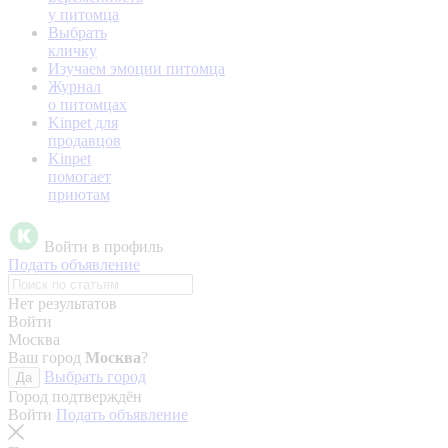
у питомца
Выбрать
кличку
Изучаем эмоции питомца
Журнал
о питомцах
Kinpet для
продавцов
Kinpet
помогает
приютам
Войти в профиль
Подать объявление
Нет результатов
Войти
Москва
Ваш город
Москва
?
Выбрать город
Да
Город подтверждён
Войти
Подать объявление