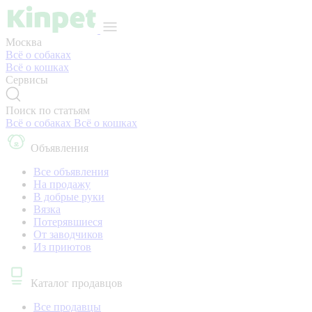
Москва
Всё о собаках
Всё о кошках
Сервисы
Поиск по статьям
Всё о собаках
Всё о кошках
Объявления
Все объявления
На продажу
В добрые руки
Вязка
Потерявшиеся
От заводчиков
Из приютов
Каталог продавцов
Все продавцы