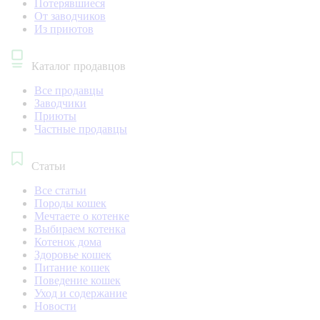
Потерявшиеся
От заводчиков
Из приютов
Каталог продавцов
Все продавцы
Заводчики
Приюты
Частные продавцы
Статьи
Все статьи
Породы кошек
Мечтаете о котенке
Выбираем котенка
Котенок дома
Здоровье кошек
Питание кошек
Поведение кошек
Уход и содержание
Новости