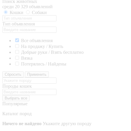
Поиск животных
среди 20 329 объявлений
Кошки
Собаки
Тип объявления
Все объявления
На продажу / Купить
Добрые руки / Взять бесплатно
Вязка
Потерялись / Найдены
Сбросить
Применить
Породы кошек
Выбрать все
Популярные
Каталог пород
Ничего не найдено
Укажите другую породу