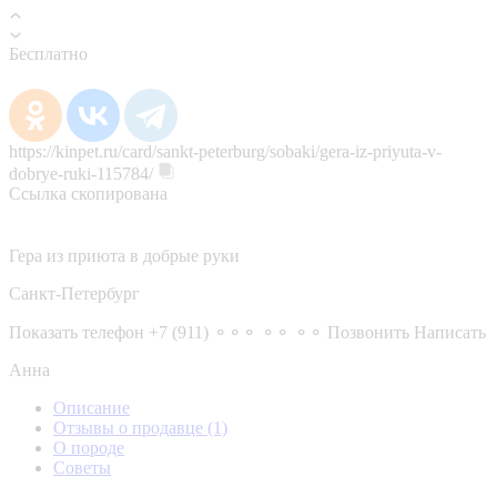
Бесплатно
https://kinpet.ru/card/sankt-peterburg/sobaki/gera-iz-priyuta-v-
dobrye-ruki-115784/
Ссылка скопирована
Гера из приюта в добрые руки
Санкт-Петербург
Показать телефон
+7 (911) ⚬⚬⚬ ⚬⚬ ⚬⚬
Позвонить
Написать
Анна
Описание
Отзывы о продавце
(1)
О породе
Советы