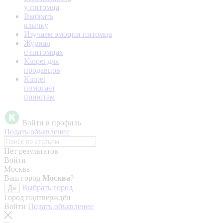
у питомца
Выбрать
кличку
Изучаем эмоции питомца
Журнал
о питомцах
Kinpet для
продавцов
Kinpet
помогает
приютам
Войти в профиль
Подать объявление
Нет результатов
Войти
Москва
Ваш город
Москва
?
Выбрать город
Да
Город подтверждён
Войти
Подать объявление