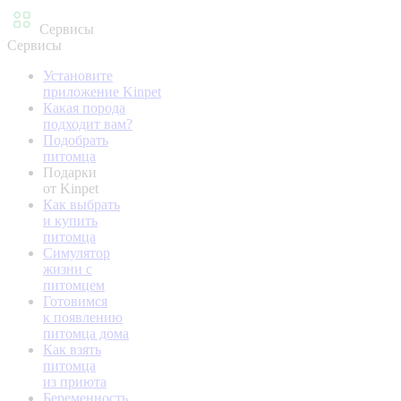
Сервисы
Сервисы
Установите
приложение Kinpet
Какая порода
подходит вам?
Подобрать
питомца
Подарки
от Kinpet
Как выбрать
и купить
питомца
Симулятор
жизни с
питомцем
Готовимся
к появлению
питомца дома
Как взять
питомца
из приюта
Беременность