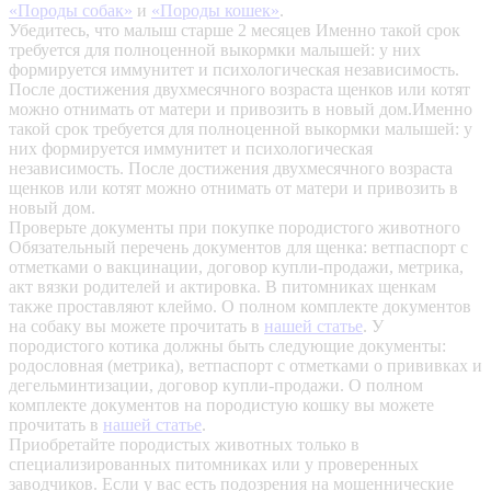
«Породы собак»
и
«Породы кошек»
.
Убедитесь, что малыш старше 2 месяцев
Именно такой срок
требуется для полноценной выкормки малышей: у них
формируется иммунитет и психологическая независимость.
После достижения двухмесячного возраста щенков или котят
можно отнимать от матери и привозить в новый дом.Именно
такой срок требуется для полноценной выкормки малышей: у
них формируется иммунитет и психологическая
независимость. После достижения двухмесячного возраста
щенков или котят можно отнимать от матери и привозить в
новый дом.
Проверьте документы при покупке породистого животного
Обязательный перечень документов для щенка: ветпаспорт с
отметками о вакцинации, договор купли-продажи, метрика,
акт вязки родителей и актировка. В питомниках щенкам
также проставляют клеймо. О полном комплекте документов
на собаку вы можете прочитать в
нашей статье
.
У
породистого котика должны быть следующие документы:
родословная (метрика), ветпаспорт с отметками о прививках и
дегельминтизации, договор купли-продажи. О полном
комплекте документов на породистую кошку вы можете
прочитать в
нашей статье
.
Приобретайте породистых животных только в
специализированных питомниках или у проверенных
заводчиков. Если у вас есть подозрения на мошеннические