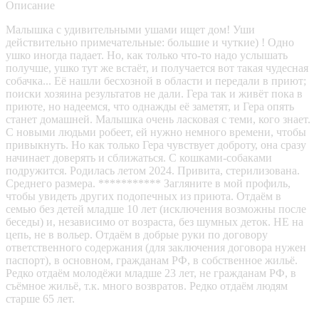
Описание
Малышка с удивительными ушами ищет дом! Уши
действительно примечательные: большие и чуткие) ! Одно
ушко иногда падает. Но, как только что-то надо услышать
получше, ушко тут же встаёт, и получается вот такая чудесная
собачка... Её нашли бесхозной в области и передали в приют;
поиски хозяина результатов не дали. Гера так и живёт пока в
приюте, но надеемся, что однажды её заметят, и Гера опять
станет домашней. Малышка очень ласковая с теми, кого знает.
С новыми людьми робеет, ей нужно немного времени, чтобы
привыкнуть. Но как только Гера чувствует доброту, она сразу
начинает доверять и сближаться. С кошками-собаками
подружится. Родилась летом 2024. Привита, стерилизована.
Среднего размера. *********** Загляните в мой профиль,
чтобы увидеть других подопечных из приюта. Отдаëм в
семью без детей младше 10 лет (исключения возможны после
беседы) и, независимо от возраста, без шумных деток. НЕ на
цепь, не в вольер. Отдаëм в добрые руки по договору
ответственного содержания (для заключения договора нужен
паспорт), в основном, гражданам РФ, в собственное жильё.
Редко отдаём молодёжи младше 23 лет, не гражданам РФ, в
съёмное жильё, т.к. много возвратов. Редко отдаём людям
старше 65 лет.