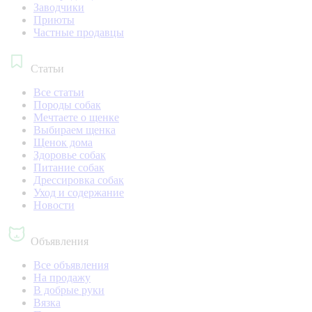
Заводчики
Приюты
Частные продавцы
Статьи
Все статьи
Породы собак
Мечтаете о щенке
Выбираем щенка
Щенок дома
Здоровье собак
Питание собак
Дрессировка собак
Уход и содержание
Новости
Объявления
Все объявления
На продажу
В добрые руки
Вязка