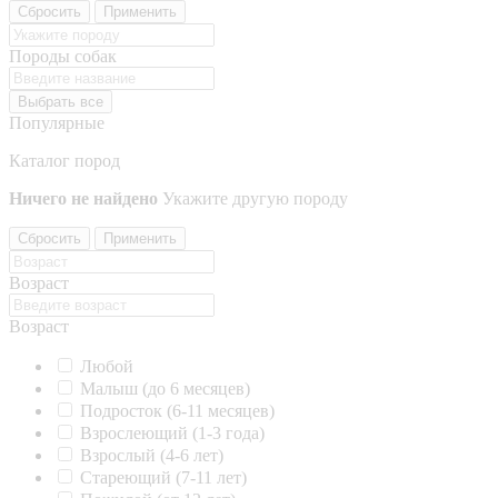
Сбросить
Применить
Породы собак
Выбрать все
Популярные
Каталог пород
Ничего не найдено
Укажите другую породу
Сбросить
Применить
Возраст
Возраст
Любой
Малыш (до 6 месяцев)
Подросток (6-11 месяцев)
Взрослеющий (1-3 года)
Взрослый (4-6 лет)
Стареющий (7-11 лет)