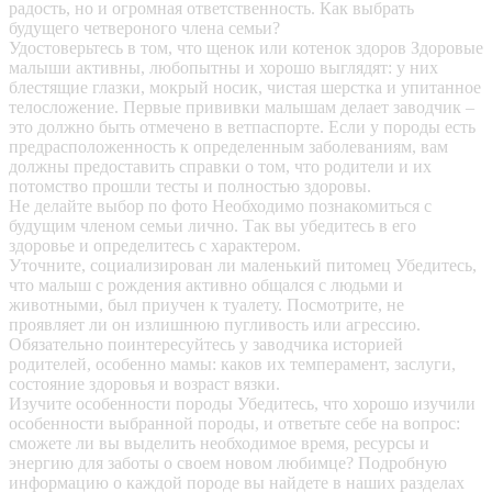
радость, но и огромная ответственность. Как выбрать
будущего четвероного члена семьи?
Удостоверьтесь в том, что щенок или котенок здоров
Здоровые
малыши активны, любопытны и хорошо выглядят: у них
блестящие глазки, мокрый носик, чистая шерстка и упитанное
телосложение. Первые прививки малышам делает заводчик –
это должно быть отмечено в ветпаспорте. Если у породы есть
предрасположенность к определенным заболеваниям, вам
должны предоставить справки о том, что родители и их
потомство прошли тесты и полностью здоровы.
Не делайте выбор по фото
Необходимо познакомиться с
будущим членом семьи лично. Так вы убедитесь в его
здоровье и определитесь с характером.
Уточните, социализирован ли маленький питомец
Убедитесь,
что малыш с рождения активно общался с людьми и
животными, был приучен к туалету. Посмотрите, не
проявляет ли он излишнюю пугливость или агрессию.
Обязательно поинтересуйтесь у заводчика историей
родителей, особенно мамы: каков их темперамент, заслуги,
состояние здоровья и возраст вязки.
Изучите особенности породы
Убедитесь, что хорошо изучили
особенности выбранной породы, и ответьте себе на вопрос:
сможете ли вы выделить необходимое время, ресурсы и
энергию для заботы о своем новом любимце? Подробную
информацию о каждой породе вы найдете в наших разделах