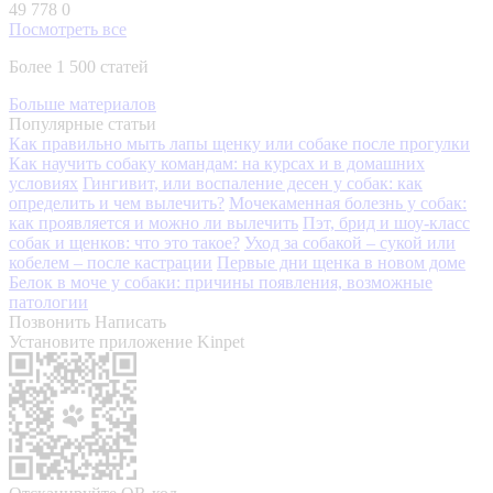
49 778
0
Посмотреть все
Более 1 500 статей
Больше материалов
Популярные статьи
Как правильно мыть лапы щенку или собаке после прогулки
Как научить собаку командам: на курсах и в домашних
условиях
Гингивит, или воспаление десен у собак: как
определить и чем вылечить?
Мочекаменная болезнь у собак:
как проявляется и можно ли вылечить
Пэт, брид и шоу-класс
собак и щенков: что это такое?
Уход за собакой – сукой или
кобелем – после кастрации
Первые дни щенка в новом доме
Белок в моче у собаки: причины появления, возможные
патологии
Позвонить
Написать
Установите приложение Kinpet