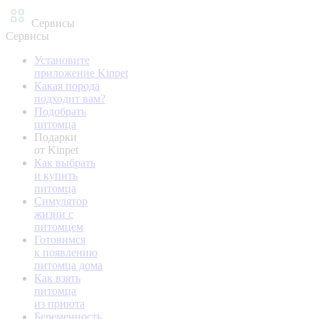
Сервисы
Сервисы
Установите
приложение Kinpet
Какая порода
подходит вам?
Подобрать
питомца
Подарки
от Kinpet
Как выбрать
и купить
питомца
Симулятор
жизни с
питомцем
Готовимся
к появлению
питомца дома
Как взять
питомца
из приюта
Беременность