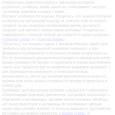
Обязательно поинтересуйтесь у заводчика историей
родителей, особенно мамы: каков их темперамент, заслуги,
состояние здоровья и возраст вязки.
Изучите особенности породы
Убедитесь, что хорошо изучили
особенности выбранной породы, и ответьте себе на вопрос:
сможете ли вы выделить необходимое время, ресурсы и
энергию для заботы о своем новом любимце? Подробную
информацию о каждой породе вы найдете в наших разделах
«Породы собак»
и
«Породы кошек»
.
Убедитесь, что малыш старше 2 месяцев
Именно такой срок
требуется для полноценной выкормки малышей: у них
формируется иммунитет и психологическая независимость.
После достижения двухмесячного возраста щенков или котят
можно отнимать от матери и привозить в новый дом.Именно
такой срок требуется для полноценной выкормки малышей: у
них формируется иммунитет и психологическая
независимость. После достижения двухмесячного возраста
щенков или котят можно отнимать от матери и привозить в
новый дом.
Проверьте документы при покупке породистого животного
Обязательный перечень документов для щенка: ветпаспорт с
отметками о вакцинации, договор купли-продажи, метрика,
акт вязки родителей и актировка. В питомниках щенкам
также проставляют клеймо. О полном комплекте документов
на собаку вы можете прочитать в
нашей статье
.
У