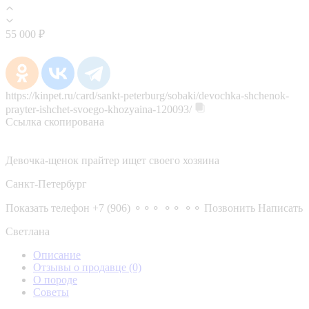
55 000 ₽
https://kinpet.ru/card/sankt-peterburg/sobaki/devochka-shchenok-
prayter-ishchet-svoego-khozyaina-120093/
Ссылка скопирована
Девочка-щенок прайтер ищет своего хозяина
Санкт-Петербург
Показать телефон
+7 (906) ⚬⚬⚬ ⚬⚬ ⚬⚬
Позвонить
Написать
Светлана
Описание
Отзывы о продавце
(0)
О породе
Советы