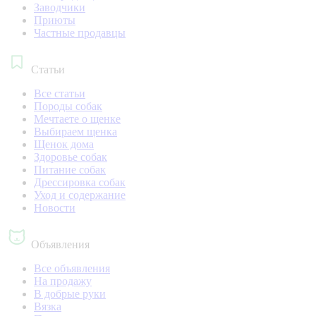
Заводчики
Приюты
Частные продавцы
Статьи
Все статьи
Породы собак
Мечтаете о щенке
Выбираем щенка
Щенок дома
Здоровье собак
Питание собак
Дрессировка собак
Уход и содержание
Новости
Объявления
Все объявления
На продажу
В добрые руки
Вязка