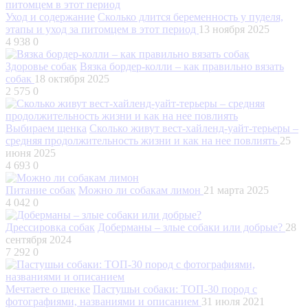
Уход и содержание
Сколько длится беременность у пуделя,
этапы и уход за питомцем в этот период
13 ноября 2025
4 938
0
Здоровье собак
Вязка бордер-колли – как правильно вязать
собак
18 октября 2025
2 575
0
Выбираем щенка
Сколько живут вест-хайленд-уайт-терьеры –
средняя продолжительность жизни и как на нее повлиять
25
июня 2025
4 693
0
Питание собак
Можно ли собакам лимон
21 марта 2025
4 042
0
Дрессировка собак
Доберманы – злые собаки или добрые?
28
сентября 2024
7 292
0
Мечтаете о щенке
Пастушьи собаки: ТОП-30 пород с
фотографиями, названиями и описанием
31 июля 2021