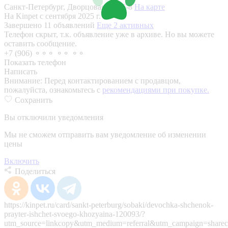
Санкт-Петербург, Дворцовая пл., 6-8
На карте
На Kinpet c сентября 2025 г.
Завершено 11 объявлений
Еще 2 активных
Телефон скрыт, т.к. объявление уже в архиве. Но вы можете
оставить сообщение.
+7 (906) ⚬⚬⚬ ⚬⚬ ⚬⚬
Показать телефон
Написать
Внимание:
Перед контактированием с продавцом,
пожалуйста, ознакомьтесь с
рекомендациями при покупке.
Сохранить
Вы отключили уведомления
Мы не сможем отправить вам уведомление об изменении
цены
Включить
Поделиться
https://kinpet.ru/card/sankt-peterburg/sobaki/devochka-shchenok-
prayter-ishchet-svoego-khozyaina-120093/?
utm_source=linkcopy&utm_medium=referral&utm_campaign=sharec