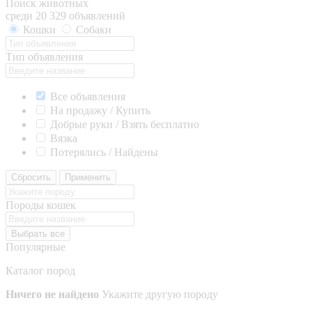
Поиск животных
среди 20 329 объявлений
Кошки
Собаки
Тип объявления
Все объявления
На продажу / Купить
Добрые руки / Взять бесплатно
Вязка
Потерялись / Найдены
Сбросить
Применить
Породы кошек
Выбрать все
Популярные
Каталог пород
Ничего не найдено
Укажите другую породу