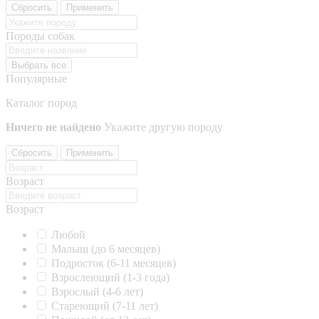
Сбросить
Применить
Породы собак
Выбрать все
Популярные
Каталог пород
Ничего не найдено
Укажите другую породу
Сбросить
Применить
Возраст
Возраст
Любой
Малыш (до 6 месяцев)
Подросток (6-11 месяцев)
Взрослеющий (1-3 года)
Взрослый (4-6 лет)
Стареющий (7-11 лет)