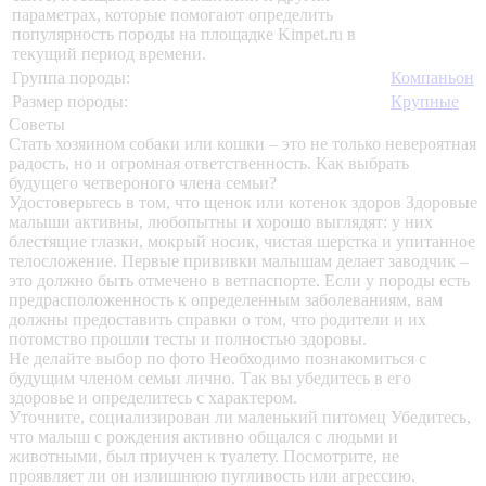
параметрах, которые помогают определить
популярность породы на площадке Kinpet.ru в
текущий период времени.
Группа породы:
Компаньон
Размер породы:
Крупные
Советы
Стать хозяином собаки или кошки – это не только невероятная
радость, но и огромная ответственность. Как выбрать
будущего четвероного члена семьи?
Удостоверьтесь в том, что щенок или котенок здоров
Здоровые
малыши активны, любопытны и хорошо выглядят: у них
блестящие глазки, мокрый носик, чистая шерстка и упитанное
телосложение. Первые прививки малышам делает заводчик –
это должно быть отмечено в ветпаспорте. Если у породы есть
предрасположенность к определенным заболеваниям, вам
должны предоставить справки о том, что родители и их
потомство прошли тесты и полностью здоровы.
Не делайте выбор по фото
Необходимо познакомиться с
будущим членом семьи лично. Так вы убедитесь в его
здоровье и определитесь с характером.
Уточните, социализирован ли маленький питомец
Убедитесь,
что малыш с рождения активно общался с людьми и
животными, был приучен к туалету. Посмотрите, не
проявляет ли он излишнюю пугливость или агрессию.