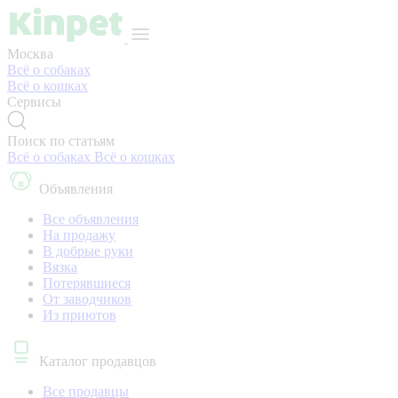
Москва
Всё о собаках
Всё о кошках
Сервисы
Поиск по статьям
Всё о собаках
Всё о кошках
Объявления
Все объявления
На продажу
В добрые руки
Вязка
Потерявшиеся
От заводчиков
Из приютов
Каталог продавцов
Все продавцы