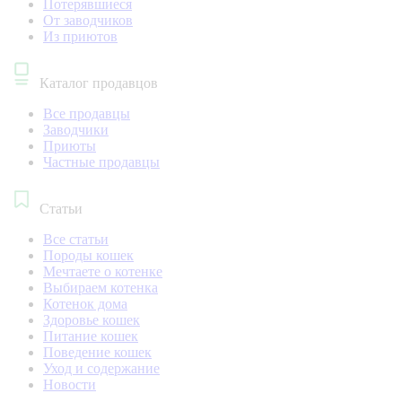
Потерявшиеся
От заводчиков
Из приютов
Каталог продавцов
Все продавцы
Заводчики
Приюты
Частные продавцы
Статьи
Все статьи
Породы кошек
Мечтаете о котенке
Выбираем котенка
Котенок дома
Здоровье кошек
Питание кошек
Поведение кошек
Уход и содержание
Новости