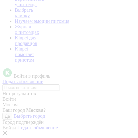
у питомца
Выбрать
кличку
Изучаем эмоции питомца
Журнал
о питомцах
Kinpet для
продавцов
Kinpet
помогает
приютам
Войти в профиль
Подать объявление
Нет результатов
Войти
Москва
Ваш город
Москва
?
Выбрать город
Да
Город подтверждён
Войти
Подать объявление