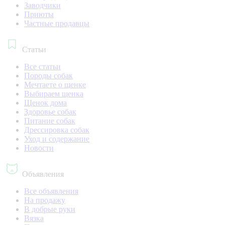
Заводчики
Приюты
Частные продавцы
Статьи
Все статьи
Породы собак
Мечтаете о щенке
Выбираем щенка
Щенок дома
Здоровье собак
Питание собак
Дрессировка собак
Уход и содержание
Новости
Объявления
Все объявления
На продажу
В добрые руки
Вязка