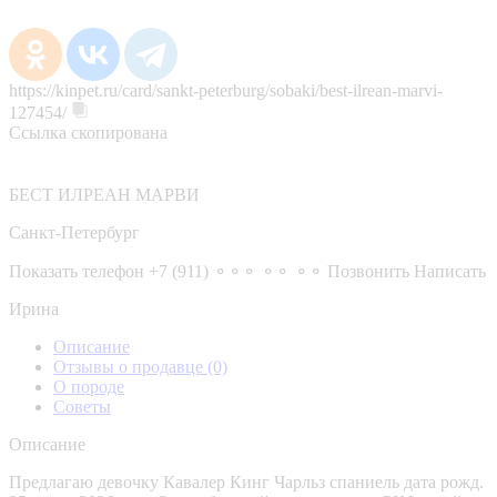
https://kinpet.ru/card/sankt-peterburg/sobaki/best-ilrean-marvi-
127454/
Ссылка скопирована
БЕСТ ИЛРЕАН МАРВИ
Санкт-Петербург
Показать телефон
+7 (911) ⚬⚬⚬ ⚬⚬ ⚬⚬
Позвонить
Написать
Ирина
Описание
Отзывы о продавце
(0)
О породе
Советы
Описание
Предлагаю девочку Кавалер Кинг Чарльз спаниель дата рожд.