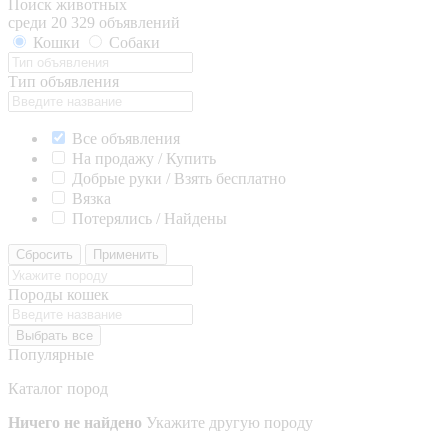
Поиск животных
среди 20 329 объявлений
Кошки
Собаки
Тип объявления
Все объявления
На продажу / Купить
Добрые руки / Взять бесплатно
Вязка
Потерялись / Найдены
Сбросить
Применить
Породы кошек
Выбрать все
Популярные
Каталог пород
Ничего не найдено
Укажите другую породу