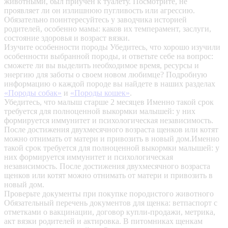
животными, был приучен к туалету. Посмотрите, не
проявляет ли он излишнюю пугливость или агрессию.
Обязательно поинтересуйтесь у заводчика историей
родителей, особенно мамы: каков их темперамент, заслуги,
состояние здоровья и возраст вязки.
Изучите особенности породы
Убедитесь, что хорошо изучили
особенности выбранной породы, и ответьте себе на вопрос:
сможете ли вы выделить необходимое время, ресурсы и
энергию для заботы о своем новом любимце? Подробную
информацию о каждой породе вы найдете в наших разделах
«Породы собак»
и
«Породы кошек»
.
Убедитесь, что малыш старше 2 месяцев
Именно такой срок
требуется для полноценной выкормки малышей: у них
формируется иммунитет и психологическая независимость.
После достижения двухмесячного возраста щенков или котят
можно отнимать от матери и привозить в новый дом.Именно
такой срок требуется для полноценной выкормки малышей: у
них формируется иммунитет и психологическая
независимость. После достижения двухмесячного возраста
щенков или котят можно отнимать от матери и привозить в
новый дом.
Проверьте документы при покупке породистого животного
Обязательный перечень документов для щенка: ветпаспорт с
отметками о вакцинации, договор купли-продажи, метрика,
акт вязки родителей и актировка. В питомниках щенкам