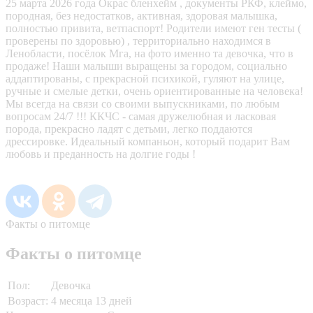
25 марта 2026 года Окрас бленхейм , документы РКФ, клеймо,
породная, без недостатков, активная, здоровая малышка,
полностью привита, ветпаспорт! Родители имеют ген тесты (
проверены по здоровью) , территориально находимся в
Ленобласти, посёлок Мга, на фото именно та девочка, что в
продаже! Наши малыши выращены за городом, социально
аддаптированы, с прекрасной психикой, гуляют на улице,
ручные и смелые детки, очень ориентированные на человека!
Мы всегда на связи со своими выпускниками, по любым
вопросам 24/7 !!! ККЧС - самая дружелюбная и ласковая
порода, прекрасно ладят с детьми, легко поддаются
дрессировке. Идеальный компаньон, который подарит Вам
любовь и преданность на долгие годы !
Факты о питомце
Факты о питомце
Пол:
Девочка
Возраст:
4 месяца 13 дней