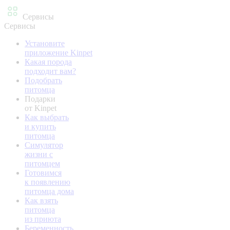
Сервисы
Сервисы
Установите
приложение Kinpet
Какая порода
подходит вам?
Подобрать
питомца
Подарки
от Kinpet
Как выбрать
и купить
питомца
Симулятор
жизни с
питомцем
Готовимся
к появлению
питомца дома
Как взять
питомца
из приюта
Беременность