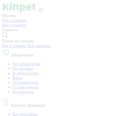
Москва
Всё о собаках
Всё о кошках
Сервисы
Поиск по статьям
Всё о собаках
Всё о кошках
Объявления
Все объявления
На продажу
В добрые руки
Вязка
Потерявшиеся
От заводчиков
Из приютов
Каталог продавцов
Все продавцы