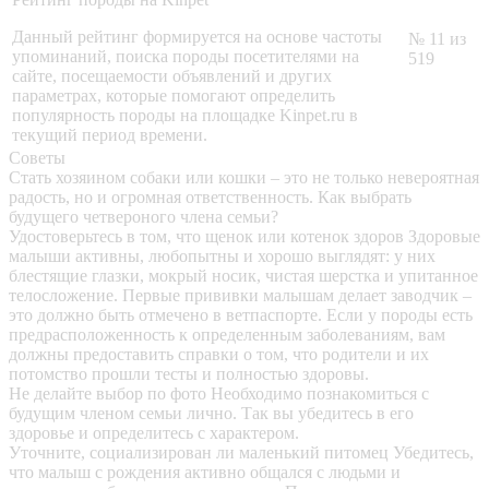
Данный рейтинг формируется на основе частоты
№ 11 из
упоминаний, поиска породы посетителями на
519
сайте, посещаемости объявлений и других
параметрах, которые помогают определить
популярность породы на площадке Kinpet.ru в
текущий период времени.
Советы
Стать хозяином собаки или кошки – это не только невероятная
радость, но и огромная ответственность. Как выбрать
будущего четвероного члена семьи?
Удостоверьтесь в том, что щенок или котенок здоров
Здоровые
малыши активны, любопытны и хорошо выглядят: у них
блестящие глазки, мокрый носик, чистая шерстка и упитанное
телосложение. Первые прививки малышам делает заводчик –
это должно быть отмечено в ветпаспорте. Если у породы есть
предрасположенность к определенным заболеваниям, вам
должны предоставить справки о том, что родители и их
потомство прошли тесты и полностью здоровы.
Не делайте выбор по фото
Необходимо познакомиться с
будущим членом семьи лично. Так вы убедитесь в его
здоровье и определитесь с характером.
Уточните, социализирован ли маленький питомец
Убедитесь,
что малыш с рождения активно общался с людьми и