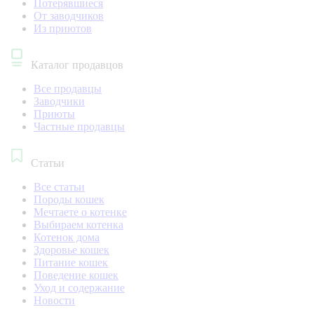
Потерявшиеся
От заводчиков
Из приютов
Каталог продавцов
Все продавцы
Заводчики
Приюты
Частные продавцы
Статьи
Все статьи
Породы кошек
Мечтаете о котенке
Выбираем котенка
Котенок дома
Здоровье кошек
Питание кошек
Поведение кошек
Уход и содержание
Новости