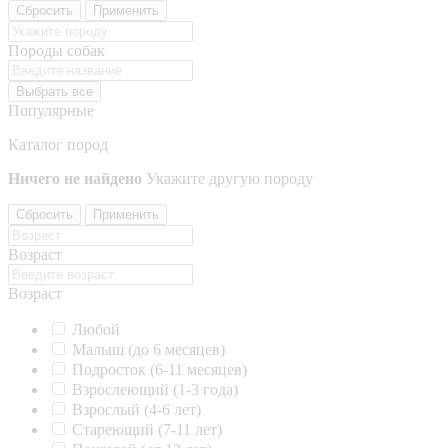
Сбросить
Применить
Породы собак
Выбрать все
Популярные
Каталог пород
Ничего не найдено
Укажите другую породу
Сбросить
Применить
Возраст
Возраст
Любой
Малыш (до 6 месяцев)
Подросток (6-11 месяцев)
Взрослеющий (1-3 года)
Взрослый (4-6 лет)
Стареющий (7-11 лет)