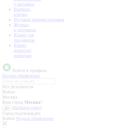
у питомца
Выбрать
кличку
Изучаем эмоции питомца
Журнал
о питомцах
Kinpet для
продавцов
Kinpet
помогает
приютам
Войти в профиль
Подать объявление
Нет результатов
Войти
Москва
Ваш город
Москва
?
Выбрать город
Да
Город подтверждён
Войти
Подать объявление