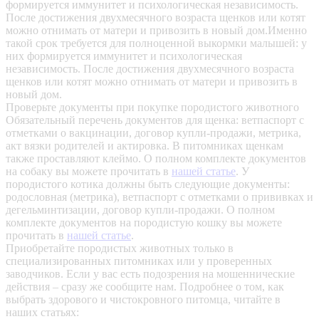
формируется иммунитет и психологическая независимость.
После достижения двухмесячного возраста щенков или котят
можно отнимать от матери и привозить в новый дом.Именно
такой срок требуется для полноценной выкормки малышей: у
них формируется иммунитет и психологическая
независимость. После достижения двухмесячного возраста
щенков или котят можно отнимать от матери и привозить в
новый дом.
Проверьте документы при покупке породистого животного
Обязательный перечень документов для щенка: ветпаспорт с
отметками о вакцинации, договор купли-продажи, метрика,
акт вязки родителей и актировка. В питомниках щенкам
также проставляют клеймо. О полном комплекте документов
на собаку вы можете прочитать в
нашей статье
.
У
породистого котика должны быть следующие документы:
родословная (метрика), ветпаспорт с отметками о прививках и
дегельминтизации, договор купли-продажи. О полном
комплекте документов на породистую кошку вы можете
прочитать в
нашей статье
.
Приобретайте породистых животных только в
специализированных питомниках или у проверенных
заводчиков. Если у вас есть подозрения на мошеннические
действия – сразу же сообщите нам.
Подробнее о том, как
выбрать здорового и чистокровного питомца, читайте в
наших статьях: