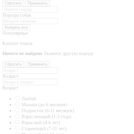
Сбросить
Применить
Породы собак
Выбрать все
Популярные
Каталог пород
Ничего не найдено
Укажите другую породу
Сбросить
Применить
Возраст
Возраст
Любой
Малыш (до 6 месяцев)
Подросток (6-11 месяцев)
Взрослеющий (1-3 года)
Взрослый (4-6 лет)
Стареющий (7-11 лет)