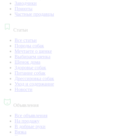
Заводчики
Приюты
Частные продавцы
Статьи
Все статьи
Породы собак
Мечтаете о щенке
Выбираем щенка
Щенок дома
Здоровье собак
Питание собак
Дрессировка собак
Уход и содержание
Новости
Объявления
Все объявления
На продажу
В добрые руки
Вязка