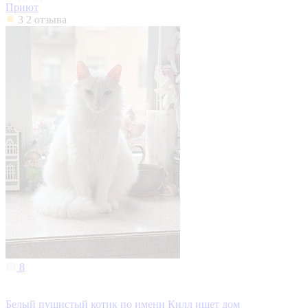
Приют
3
2 отзыва
8
Белый пушистый котик по имени Килл ищет дом