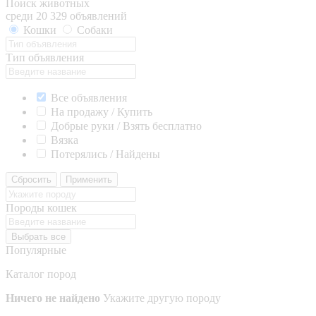
Поиск животных
среди 20 329 объявлений
Кошки
Собаки
Тип объявления
Все объявления
На продажу / Купить
Добрые руки / Взять бесплатно
Вязка
Потерялись / Найдены
Сбросить
Применить
Породы кошек
Выбрать все
Популярные
Каталог пород
Ничего не найдено
Укажите другую породу