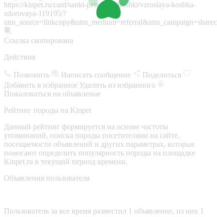
https://kinpet.ru/card/sankt-peterburg/koshki/vzroslaya-koshka-
zdorovaya-119195/?
utm_source=linkcopy&utm_medium=referral&utm_campaign=sharec
Ссылка скопирована
Действия
Позвонить
Написать сообщение
Поделиться
Добавить в избранное
Удалить из избранного
Пожаловаться на объявление
Рейтинг породы на Kinpet
Данный рейтинг формируется на основе частоты
упоминаний, поиска породы посетителями на сайте,
посещаемости объявлений и других параметрах, которые
помогают определить популярность породы на площадке
Kinpet.ru в текущий период времени.
Объявления пользователя
Пользователь за все время разместил 1 объявление, из них 1