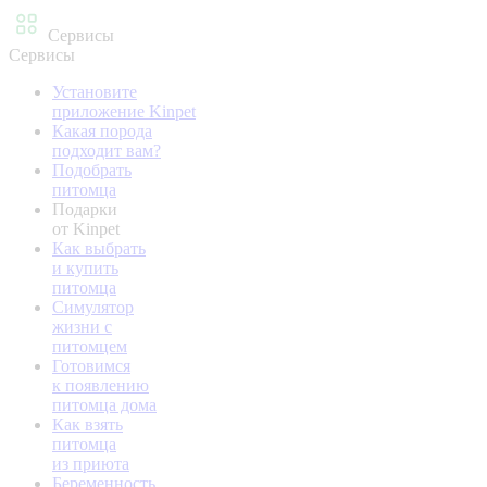
Сервисы
Сервисы
Установите
приложение Kinpet
Какая порода
подходит вам?
Подобрать
питомца
Подарки
от Kinpet
Как выбрать
и купить
питомца
Симулятор
жизни с
питомцем
Готовимся
к появлению
питомца дома
Как взять
питомца
из приюта
Беременность