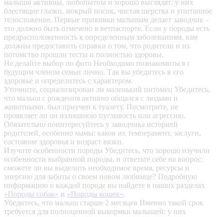
малыши активны, любопытны и хорошо выглядят: у них
блестящие глазки, мокрый носик, чистая шерстка и упитанное
телосложение. Первые прививки малышам делает заводчик –
это должно быть отмечено в ветпаспорте. Если у породы есть
предрасположенность к определенным заболеваниям, вам
должны предоставить справки о том, что родители и их
потомство прошли тесты и полностью здоровы.
Не делайте выбор по фото
Необходимо познакомиться с
будущим членом семьи лично. Так вы убедитесь в его
здоровье и определитесь с характером.
Уточните, социализирован ли маленький питомец
Убедитесь,
что малыш с рождения активно общался с людьми и
животными, был приучен к туалету. Посмотрите, не
проявляет ли он излишнюю пугливость или агрессию.
Обязательно поинтересуйтесь у заводчика историей
родителей, особенно мамы: каков их темперамент, заслуги,
состояние здоровья и возраст вязки.
Изучите особенности породы
Убедитесь, что хорошо изучили
особенности выбранной породы, и ответьте себе на вопрос:
сможете ли вы выделить необходимое время, ресурсы и
энергию для заботы о своем новом любимце? Подробную
информацию о каждой породе вы найдете в наших разделах
«Породы собак»
и
«Породы кошек»
.
Убедитесь, что малыш старше 2 месяцев
Именно такой срок
требуется для полноценной выкормки малышей: у них