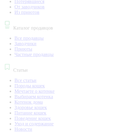
Потерявшиеся
От заводчиков
Из приютов
Каталог продавцов
Все продавцы
Заводчики
Приюты
Частные продавцы
Статьи
Все статьи
Породы кошек
Мечтаете о котенке
Выбираем котенка
Котенок дома
Здоровье кошек
Питание кошек
Поведение кошек
Уход и содержание
Новости