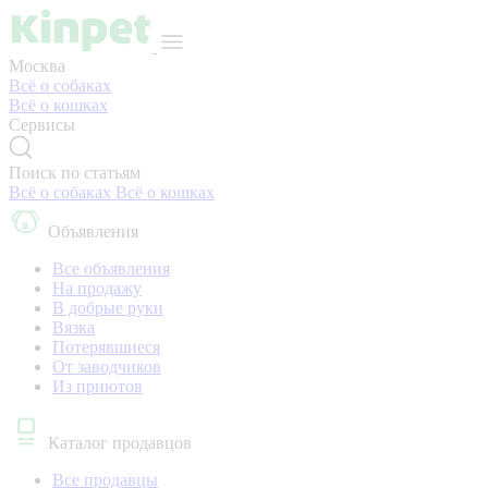
Москва
Всё о собаках
Всё о кошках
Сервисы
Поиск по статьям
Всё о собаках
Всё о кошках
Объявления
Все объявления
На продажу
В добрые руки
Вязка
Потерявшиеся
От заводчиков
Из приютов
Каталог продавцов
Все продавцы