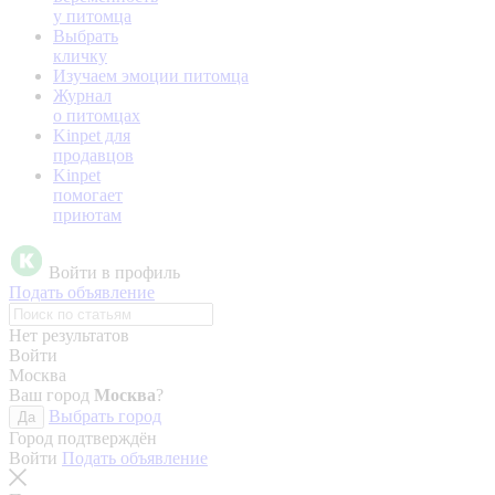
у питомца
Выбрать
кличку
Изучаем эмоции питомца
Журнал
о питомцах
Kinpet для
продавцов
Kinpet
помогает
приютам
Войти в профиль
Подать объявление
Нет результатов
Войти
Москва
Ваш город
Москва
?
Выбрать город
Да
Город подтверждён
Войти
Подать объявление