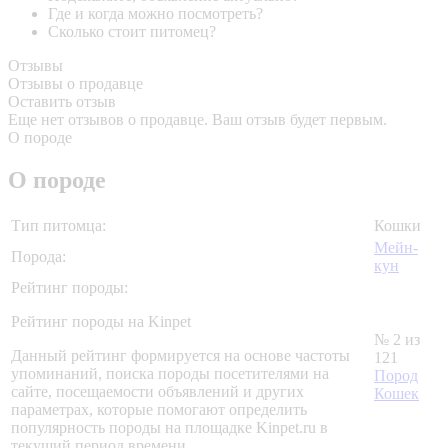
Где и когда можно посмотреть?
Сколько стоит питомец?
Отзывы
Отзывы о продавце
Оставить отзыв
Еще нет отзывов о продавце. Ваш отзыв будет первым.
О породе
О породе
Тип питомца:
Кошки
Мейн-
Порода:
кун
Рейтинг породы:
Рейтинг породы на Kinpet
№ 2 из
Данный рейтинг формируется на основе частоты
121
упоминаний, поиска породы посетителями на
Пород
сайте, посещаемости объявлений и других
Кошек
параметрах, которые помогают определить
популярность породы на площадке Kinpet.ru в
текущий период времени.