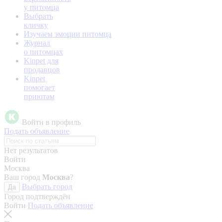
у питомца
Выбрать
кличку
Изучаем эмоции питомца
Журнал
о питомцах
Kinpet для
продавцов
Kinpet
помогает
приютам
Войти в профиль
Подать объявление
Нет результатов
Войти
Москва
Ваш город
Москва
?
Выбрать город
Да
Город подтверждён
Войти
Подать объявление