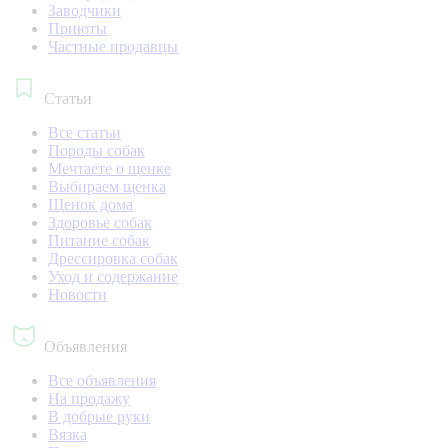
Заводчики
Приюты
Частные продавцы
Статьи
Все статьи
Породы собак
Мечтаете о щенке
Выбираем щенка
Щенок дома
Здоровье собак
Питание собак
Дрессировка собак
Уход и содержание
Новости
Объявления
Все объявления
На продажу
В добрые руки
Вязка