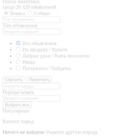
Поиск животных
среди 20 329 объявлений
Кошки
Собаки
Тип объявления
Все объявления
На продажу / Купить
Добрые руки / Взять бесплатно
Вязка
Потерялись / Найдены
Сбросить
Применить
Породы кошек
Выбрать все
Популярные
Каталог пород
Ничего не найдено
Укажите другую породу