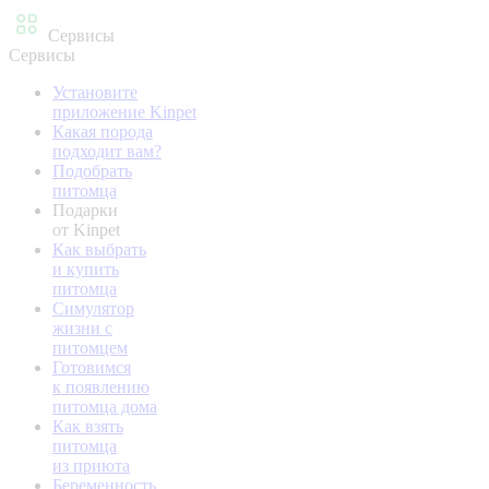
Сервисы
Сервисы
Установите
приложение Kinpet
Какая порода
подходит вам?
Подобрать
питомца
Подарки
от Kinpet
Как выбрать
и купить
питомца
Симулятор
жизни с
питомцем
Готовимся
к появлению
питомца дома
Как взять
питомца
из приюта
Беременность