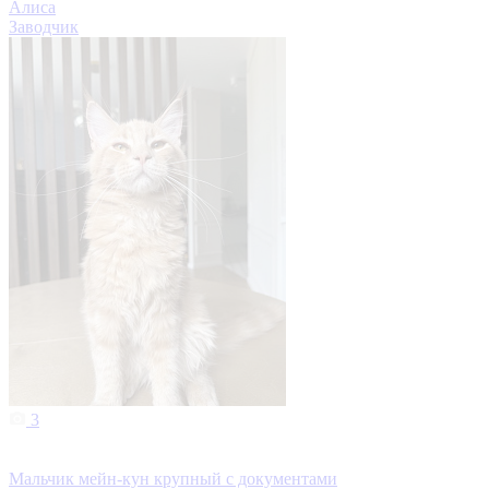
Алиса
Заводчик
3
Мальчик мейн-кун крупный с документами