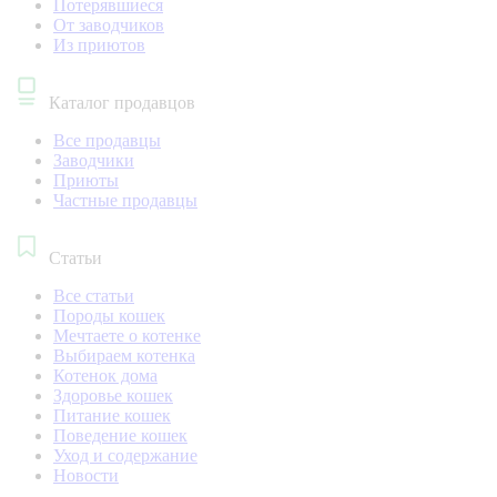
Потерявшиеся
От заводчиков
Из приютов
Каталог продавцов
Все продавцы
Заводчики
Приюты
Частные продавцы
Статьи
Все статьи
Породы кошек
Мечтаете о котенке
Выбираем котенка
Котенок дома
Здоровье кошек
Питание кошек
Поведение кошек
Уход и содержание
Новости