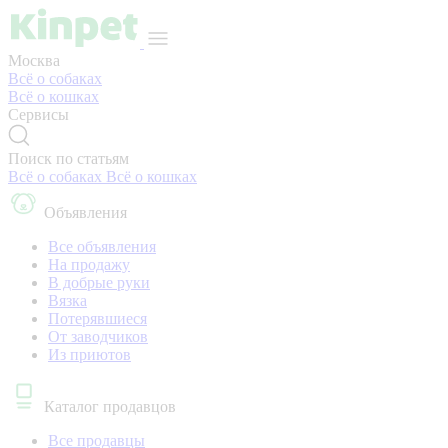
Москва
Всё о собаках
Всё о кошках
Сервисы
Поиск по статьям
Всё о собаках
Всё о кошках
Объявления
Все объявления
На продажу
В добрые руки
Вязка
Потерявшиеся
От заводчиков
Из приютов
Каталог продавцов
Все продавцы