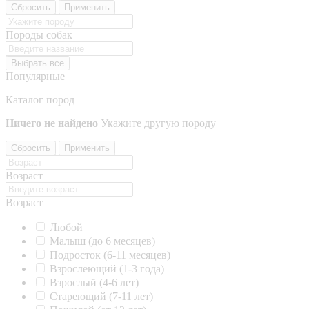
Сбросить
Применить
Породы собак
Выбрать все
Популярные
Каталог пород
Ничего не найдено
Укажите другую породу
Сбросить
Применить
Возраст
Возраст
Любой
Малыш (до 6 месяцев)
Подросток (6-11 месяцев)
Взрослеющий (1-3 года)
Взрослый (4-6 лет)
Стареющий (7-11 лет)