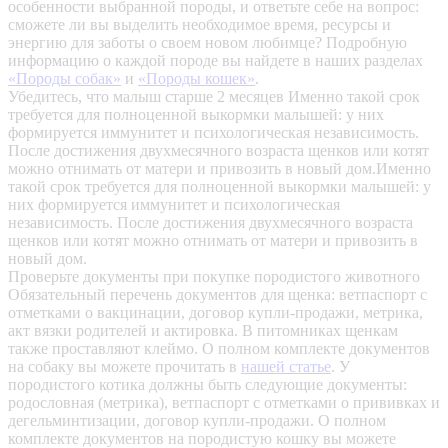
особенности выбранной породы, и ответьте себе на вопрос:
сможете ли вы выделить необходимое время, ресурсы и
энергию для заботы о своем новом любимце? Подробную
информацию о каждой породе вы найдете в наших разделах
«Породы собак»
и
«Породы кошек»
.
Убедитесь, что малыш старше 2 месяцев
Именно такой срок
требуется для полноценной выкормки малышей: у них
формируется иммунитет и психологическая независимость.
После достижения двухмесячного возраста щенков или котят
можно отнимать от матери и привозить в новый дом.Именно
такой срок требуется для полноценной выкормки малышей: у
них формируется иммунитет и психологическая
независимость. После достижения двухмесячного возраста
щенков или котят можно отнимать от матери и привозить в
новый дом.
Проверьте документы при покупке породистого животного
Обязательный перечень документов для щенка: ветпаспорт с
отметками о вакцинации, договор купли-продажи, метрика,
акт вязки родителей и актировка. В питомниках щенкам
также проставляют клеймо. О полном комплекте документов
на собаку вы можете прочитать в
нашей статье
.
У
породистого котика должны быть следующие документы:
родословная (метрика), ветпаспорт с отметками о прививках и
дегельминтизации, договор купли-продажи. О полном
комплекте документов на породистую кошку вы можете