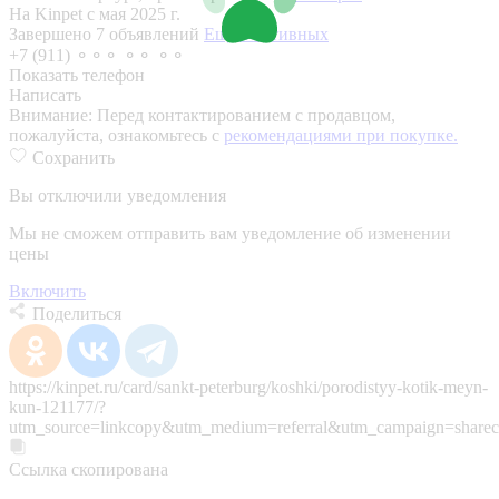
На Kinpet c мая 2025 г.
Завершено 7 объявлений
Еще 3 активных
+7 (911) ⚬⚬⚬ ⚬⚬ ⚬⚬
Показать телефон
Написать
Внимание:
Перед контактированием с продавцом,
пожалуйста, ознакомьтесь с
рекомендациями при покупке.
Сохранить
Вы отключили уведомления
Мы не сможем отправить вам уведомление об изменении
цены
Включить
Поделиться
https://kinpet.ru/card/sankt-peterburg/koshki/porodistyy-kotik-meyn-
kun-121177/?
utm_source=linkcopy&utm_medium=referral&utm_campaign=sharec
Ссылка скопирована