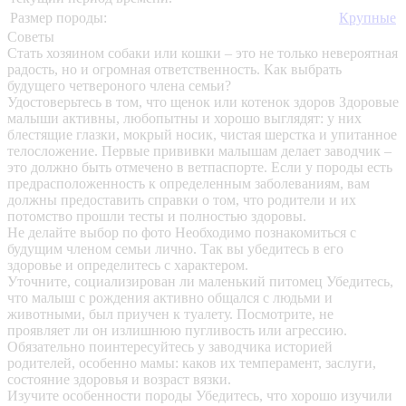
Размер породы:
Крупные
Советы
Стать хозяином собаки или кошки – это не только невероятная
радость, но и огромная ответственность. Как выбрать
будущего четвероного члена семьи?
Удостоверьтесь в том, что щенок или котенок здоров
Здоровые
малыши активны, любопытны и хорошо выглядят: у них
блестящие глазки, мокрый носик, чистая шерстка и упитанное
телосложение. Первые прививки малышам делает заводчик –
это должно быть отмечено в ветпаспорте. Если у породы есть
предрасположенность к определенным заболеваниям, вам
должны предоставить справки о том, что родители и их
потомство прошли тесты и полностью здоровы.
Не делайте выбор по фото
Необходимо познакомиться с
будущим членом семьи лично. Так вы убедитесь в его
здоровье и определитесь с характером.
Уточните, социализирован ли маленький питомец
Убедитесь,
что малыш с рождения активно общался с людьми и
животными, был приучен к туалету. Посмотрите, не
проявляет ли он излишнюю пугливость или агрессию.
Обязательно поинтересуйтесь у заводчика историей
родителей, особенно мамы: каков их темперамент, заслуги,
состояние здоровья и возраст вязки.
Изучите особенности породы
Убедитесь, что хорошо изучили