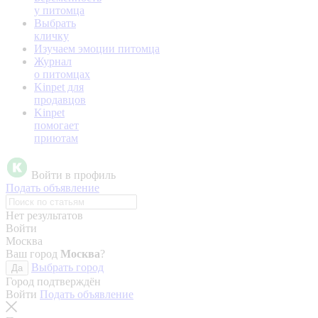
у питомца
Выбрать
кличку
Изучаем эмоции питомца
Журнал
о питомцах
Kinpet для
продавцов
Kinpet
помогает
приютам
Войти в профиль
Подать объявление
Нет результатов
Войти
Москва
Ваш город
Москва
?
Выбрать город
Да
Город подтверждён
Войти
Подать объявление