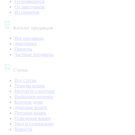
Потерявшиеся
От заводчиков
Из приютов
Каталог продавцов
Все продавцы
Заводчики
Приюты
Частные продавцы
Статьи
Все статьи
Породы кошек
Мечтаете о котенке
Выбираем котенка
Котенок дома
Здоровье кошек
Питание кошек
Поведение кошек
Уход и содержание
Новости