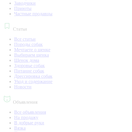
Заводчики
Приюты
Частные продавцы
Статьи
Все статьи
Породы собак
Мечтаете о щенке
Выбираем щенка
Щенок дома
Здоровье собак
Питание собак
Дрессировка собак
Уход и содержание
Новости
Объявления
Все объявления
На продажу
В добрые руки
Вязка