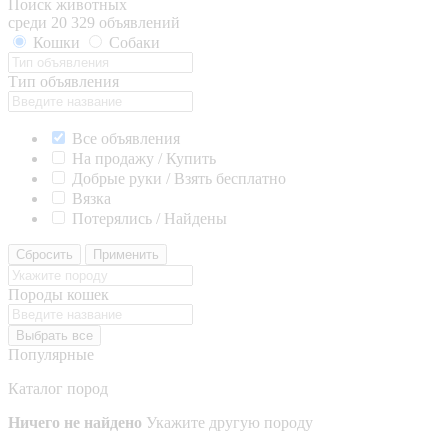
Поиск животных
среди 20 329 объявлений
Кошки
Собаки
Тип объявления
Все объявления
На продажу / Купить
Добрые руки / Взять бесплатно
Вязка
Потерялись / Найдены
Сбросить
Применить
Породы кошек
Выбрать все
Популярные
Каталог пород
Ничего не найдено
Укажите другую породу