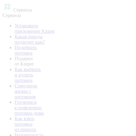
Сервисы
Сервисы
Установите
приложение Kinpet
Какая порода
подходит вам?
Подобрать
питомца
Подарки
от Kinpet
Как выбрать
и купить
питомца
Симулятор
жизни с
питомцем
Готовимся
к появлению
питомца дома
Как взять
питомца
из приюта
Беременность