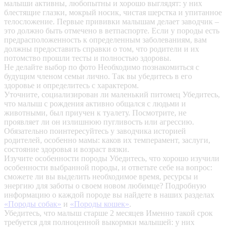
малыши активны, любопытны и хорошо выглядят: у них
блестящие глазки, мокрый носик, чистая шерстка и упитанное
телосложение. Первые прививки малышам делает заводчик –
это должно быть отмечено в ветпаспорте. Если у породы есть
предрасположенность к определенным заболеваниям, вам
должны предоставить справки о том, что родители и их
потомство прошли тесты и полностью здоровы.
Не делайте выбор по фото
Необходимо познакомиться с
будущим членом семьи лично. Так вы убедитесь в его
здоровье и определитесь с характером.
Уточните, социализирован ли маленький питомец
Убедитесь,
что малыш с рождения активно общался с людьми и
животными, был приучен к туалету. Посмотрите, не
проявляет ли он излишнюю пугливость или агрессию.
Обязательно поинтересуйтесь у заводчика историей
родителей, особенно мамы: каков их темперамент, заслуги,
состояние здоровья и возраст вязки.
Изучите особенности породы
Убедитесь, что хорошо изучили
особенности выбранной породы, и ответьте себе на вопрос:
сможете ли вы выделить необходимое время, ресурсы и
энергию для заботы о своем новом любимце? Подробную
информацию о каждой породе вы найдете в наших разделах
«Породы собак»
и
«Породы кошек»
.
Убедитесь, что малыш старше 2 месяцев
Именно такой срок
требуется для полноценной выкормки малышей: у них