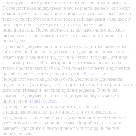
формируется иммунитет и психологическая независимость.
После достижения двухмесячного возраста щенков или котят
можно отнимать от матери и привозить в новый дом.Именно
такой срок требуется для полноценной выкормки малышей: у
них формируется иммунитет и психологическая
независимость. После достижения двухмесячного возраста
щенков или котят можно отнимать от матери и привозить в
новый дом.
Проверьте документы при покупке породистого животного
Обязательный перечень документов для щенка: ветпаспорт с
отметками о вакцинации, договор купли-продажи, метрика,
акт вязки родителей и актировка. В питомниках щенкам
также проставляют клеймо. О полном комплекте документов
на собаку вы можете прочитать в
нашей статье
.
У
породистого котика должны быть следующие документы:
родословная (метрика), ветпаспорт с отметками о прививках и
дегельминтизации, договор купли-продажи. О полном
комплекте документов на породистую кошку вы можете
прочитать в
нашей статье
.
Приобретайте породистых животных только в
специализированных питомниках или у проверенных
заводчиков. Если у вас есть подозрения на мошеннические
действия – сразу же сообщите нам.
Подробнее о том, как
выбрать здорового и чистокровного питомца, читайте в
наших статьях: