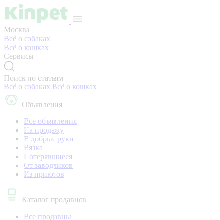
Москва
Всё о собаках
Всё о кошках
Сервисы
Поиск по статьям
Всё о собаках
Всё о кошках
Объявления
Все объявления
На продажу
В добрые руки
Вязка
Потерявшиеся
От заводчиков
Из приютов
Каталог продавцов
Все продавцы