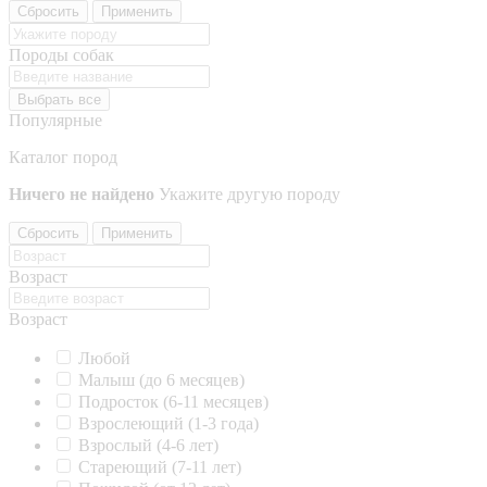
Сбросить
Применить
Породы собак
Выбрать все
Популярные
Каталог пород
Ничего не найдено
Укажите другую породу
Сбросить
Применить
Возраст
Возраст
Любой
Малыш (до 6 месяцев)
Подросток (6-11 месяцев)
Взрослеющий (1-3 года)
Взрослый (4-6 лет)
Стареющий (7-11 лет)