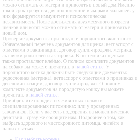
можно отнимать от матери и привозить в новый дом.Именно
такой срок требуется для полноценной выкормки малышей: у
них формируется иммунитет и психологическая
независимость. После достижения двухмесячного возраста
щенков или котят можно отнимать от матери и привозить в
новый дом.
Проверьте документы при покупке породистого животного
Обязательный перечень документов для щенка: ветпаспорт с
отметками о вакцинации, договор купли-продажи, метрика,
акт вязки родителей и актировка. В питомниках щенкам
также проставляют клеймо. О полном комплекте документов
на собаку вы можете прочитать в
нашей статье
.
У
породистого котика должны быть следующие документы:
родословная (метрика), ветпаспорт с отметками о прививках и
дегельминтизации, договор купли-продажи. О полном
комплекте документов на породистую кошку вы можете
прочитать в
нашей статье
.
Приобретайте породистых животных только в
специализированных питомниках или у проверенных
заводчиков. Если у вас есть подозрения на мошеннические
действия – сразу же сообщите нам.
Подробнее о том, как
выбрать здорового и чистокровного питомца, читайте в
наших статьях:
Как выбрать котенка