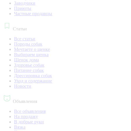
Заводчики
Приюты
Частные продавцы
Статьи
Все статьи
Породы собак
Мечтаете о щенке
Выбираем щенка
Щенок дома
Здоровье собак
Питание собак
Дрессировка собак
Уход и содержание
Новости
Объявления
Все объявления
На продажу
В добрые руки
Вязка