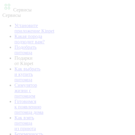
Сервисы
Сервисы
Установите
приложение Kinpet
Какая порода
подходит вам?
Подобрать
питомца
Подарки
от Kinpet
Как выбрать
и купить
питомца
Симулятор
жизни с
питомцем
Готовимся
к появлению
питомца дома
Как взять
питомца
из приюта
Беременность