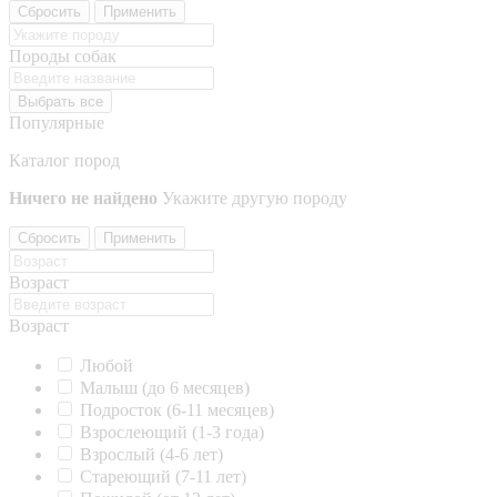
Сбросить
Применить
Породы собак
Выбрать все
Популярные
Каталог пород
Ничего не найдено
Укажите другую породу
Сбросить
Применить
Возраст
Возраст
Любой
Малыш (до 6 месяцев)
Подросток (6-11 месяцев)
Взрослеющий (1-3 года)
Взрослый (4-6 лет)
Стареющий (7-11 лет)