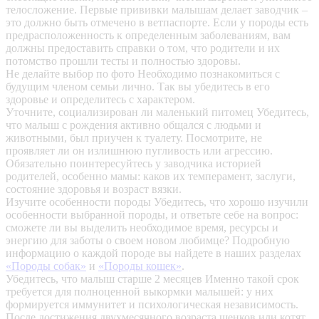
телосложение. Первые прививки малышам делает заводчик –
это должно быть отмечено в ветпаспорте. Если у породы есть
предрасположенность к определенным заболеваниям, вам
должны предоставить справки о том, что родители и их
потомство прошли тесты и полностью здоровы.
Не делайте выбор по фото
Необходимо познакомиться с
будущим членом семьи лично. Так вы убедитесь в его
здоровье и определитесь с характером.
Уточните, социализирован ли маленький питомец
Убедитесь,
что малыш с рождения активно общался с людьми и
животными, был приучен к туалету. Посмотрите, не
проявляет ли он излишнюю пугливость или агрессию.
Обязательно поинтересуйтесь у заводчика историей
родителей, особенно мамы: каков их темперамент, заслуги,
состояние здоровья и возраст вязки.
Изучите особенности породы
Убедитесь, что хорошо изучили
особенности выбранной породы, и ответьте себе на вопрос:
сможете ли вы выделить необходимое время, ресурсы и
энергию для заботы о своем новом любимце? Подробную
информацию о каждой породе вы найдете в наших разделах
«Породы собак»
и
«Породы кошек»
.
Убедитесь, что малыш старше 2 месяцев
Именно такой срок
требуется для полноценной выкормки малышей: у них
формируется иммунитет и психологическая независимость.
После достижения двухмесячного возраста щенков или котят