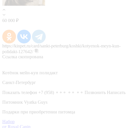
60 000 ₽
https://kinpet.ru/card/sankt-peterburg/koshki/kotyenok-meyn-kun-
polidakt-127642/
Ссылка скопирована
Котёнок мейн-кун полидакт
Санкт-Петербург
Показать телефон
+7 (958) ⚬⚬⚬ ⚬⚬ ⚬⚬
Позвонить
Написать
Питомник Vyatka Guys
Подарки при приобретении питомца
Набор
от Royal Canin