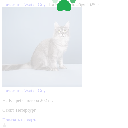
Питомник Vyatka Guys
На Kinpet c ноября 2025 г.
Питомник Vyatka Guys
На Kinpet c ноября 2025 г.
Санкт-Петербург
Показать на карте