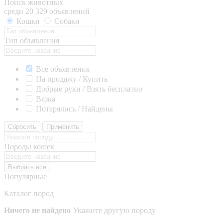
Поиск животных
среди 20 329 объявлений
Кошки
Собаки
Тип объявления
Все объявления
На продажу / Купить
Добрые руки / Взять бесплатно
Вязка
Потерялись / Найдены
Сбросить
Применить
Породы кошек
Выбрать все
Популярные
Каталог пород
Ничего не найдено
Укажите другую породу