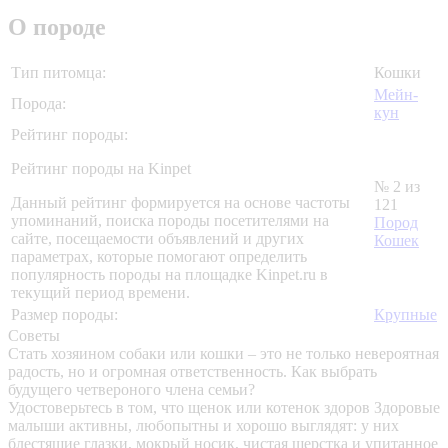
О породе
Тип питомца:
Кошки
Мейн-
Порода:
кун
Рейтинг породы:
Рейтинг породы на Kinpet
№ 2 из
Данный рейтинг формируется на основе частоты
121
упоминаний, поиска породы посетителями на
Пород
сайте, посещаемости объявлений и других
Кошек
параметрах, которые помогают определить
популярность породы на площадке Kinpet.ru в
текущий период времени.
Размер породы:
Крупные
Советы
Стать хозяином собаки или кошки – это не только невероятная
радость, но и огромная ответственность. Как выбрать
будущего четвероного члена семьи?
Удостоверьтесь в том, что щенок или котенок здоров
Здоровые
малыши активны, любопытны и хорошо выглядят: у них
блестящие глазки, мокрый носик, чистая шерстка и упитанное