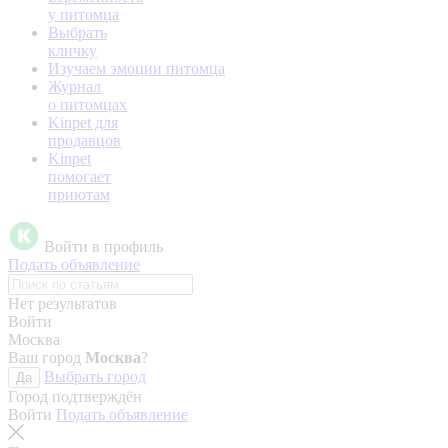
у питомца
Выбрать
кличку
Изучаем эмоции питомца
Журнал
о питомцах
Kinpet для
продавцов
Kinpet
помогает
приютам
Войти в профиль
Подать объявление
Нет результатов
Войти
Москва
Ваш город
Москва
?
Выбрать город
Да
Город подтверждён
Войти
Подать объявление