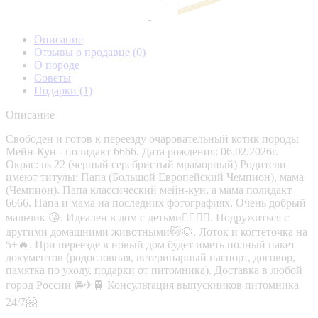
Описание
Отзывы о продавце
(0)
О породе
Советы
Подарки
(1)
Описание
Свободен и готов к переезду очаровательный котик породы
Мейн-Кун - полидакт 6666. Дата рождения: 06.02.2026г.
Окрас: ns 22 (черный серебристый мраморный) Родители
имеют титулы: Папа (Большой Европейский Чемпион), мама
(Чемпион). Папа классический мейн-кун, а мама полидакт
6666. Папа и мама на последних фотографиях. Очень добрый
мальчик 😘. Идеален в дом с детьми👱‍♂️👱‍♀️. Подружиться с
другими домашними животными🐱🐶. Лоток и когтеточка на
5+🔥. При переезде в новый дом будет иметь полный пакет
документов (родословная, ветеринарный паспорт, договор,
памятка по уходу, подарки от питомника). Доставка в любой
город России 🚘✈🚆 Консультация выпускников питомника
24/7🤗