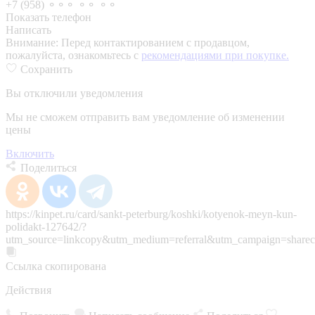
+7 (958) ⚬⚬⚬ ⚬⚬ ⚬⚬
Показать телефон
Написать
Внимание:
Перед контактированием с продавцом,
пожалуйста, ознакомьтесь с
рекомендациями при покупке.
Сохранить
Вы отключили уведомления
Мы не сможем отправить вам уведомление об изменении
цены
Включить
Поделиться
https://kinpet.ru/card/sankt-peterburg/koshki/kotyenok-meyn-kun-
polidakt-127642/?
utm_source=linkcopy&utm_medium=referral&utm_campaign=sharec
Ссылка скопирована
Действия