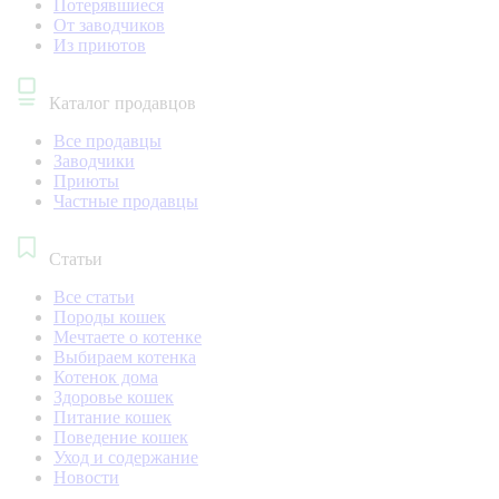
Потерявшиеся
От заводчиков
Из приютов
Каталог продавцов
Все продавцы
Заводчики
Приюты
Частные продавцы
Статьи
Все статьи
Породы кошек
Мечтаете о котенке
Выбираем котенка
Котенок дома
Здоровье кошек
Питание кошек
Поведение кошек
Уход и содержание
Новости