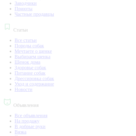
Заводчики
Приюты
Частные продавцы
Статьи
Все статьи
Породы собак
Мечтаете о щенке
Выбираем щенка
Щенок дома
Здоровье собак
Питание собак
Дрессировка собак
Уход и содержание
Новости
Объявления
Все объявления
На продажу
В добрые руки
Вязка