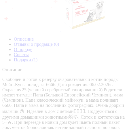
Описание
Отзывы о продавце
(0)
О породе
Советы
Подарки
(1)
Описание
Свободен и готов к резерву очаровательный котик породы
Мейн-Кун - полидакт 6666. Дата рождения: 06.02.2026г.
Окрас: ns 25 (черный серебристый тикированный) Родители
имеют титулы: Папа (Большой Европейский Чемпион), мама
(Чемпион). Папа классический мейн-кун, а мама полидакт
6666. Папа и мама на последних фотографиях. Очень добрый
мальчик 😘. Идеален в дом с детьми👱‍♂️👱‍♀️. Подружиться с
другими домашними животными🐱🐶. Лоток и когтеточка на
5+🔥. При переезде в новый дом будет иметь полный пакет
документов (родословная, ветеринарный паспорт, договор,