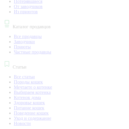
Потерявшиеся
От заводчиков
Из приютов
Каталог продавцов
Все продавцы
Заводчики
Приюты
Частные продавцы
Статьи
Все статьи
Породы кошек
Мечтаете о котенке
Выбираем котенка
Котенок дома
Здоровье кошек
Питание кошек
Поведение кошек
Уход и содержание
Новости