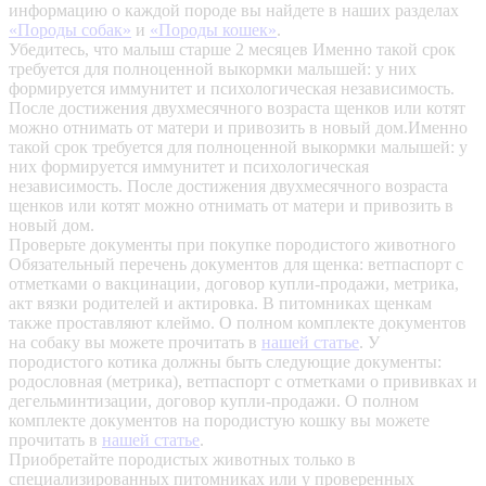
информацию о каждой породе вы найдете в наших разделах
«Породы собак»
и
«Породы кошек»
.
Убедитесь, что малыш старше 2 месяцев
Именно такой срок
требуется для полноценной выкормки малышей: у них
формируется иммунитет и психологическая независимость.
После достижения двухмесячного возраста щенков или котят
можно отнимать от матери и привозить в новый дом.Именно
такой срок требуется для полноценной выкормки малышей: у
них формируется иммунитет и психологическая
независимость. После достижения двухмесячного возраста
щенков или котят можно отнимать от матери и привозить в
новый дом.
Проверьте документы при покупке породистого животного
Обязательный перечень документов для щенка: ветпаспорт с
отметками о вакцинации, договор купли-продажи, метрика,
акт вязки родителей и актировка. В питомниках щенкам
также проставляют клеймо. О полном комплекте документов
на собаку вы можете прочитать в
нашей статье
.
У
породистого котика должны быть следующие документы:
родословная (метрика), ветпаспорт с отметками о прививках и
дегельминтизации, договор купли-продажи. О полном
комплекте документов на породистую кошку вы можете
прочитать в
нашей статье
.
Приобретайте породистых животных только в
специализированных питомниках или у проверенных