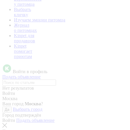
у питомца
Выбрать
кличку
Изучаем эмоции питомца
Журнал
о питомцах
Kinpet для
продавцов
Kinpet
помогает
приютам
Войти в профиль
Подать объявление
Нет результатов
Войти
Москва
Ваш город
Москва
?
Выбрать город
Да
Город подтверждён
Войти
Подать объявление