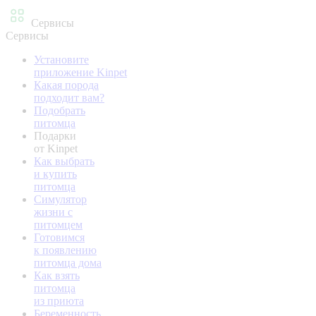
Сервисы
Сервисы
Установите
приложение Kinpet
Какая порода
подходит вам?
Подобрать
питомца
Подарки
от Kinpet
Как выбрать
и купить
питомца
Симулятор
жизни с
питомцем
Готовимся
к появлению
питомца дома
Как взять
питомца
из приюта
Беременность