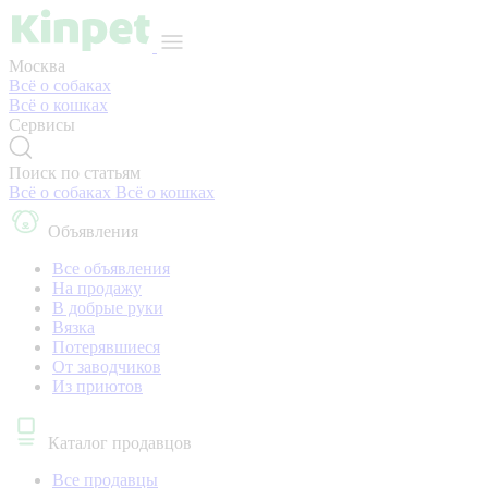
Москва
Всё о собаках
Всё о кошках
Сервисы
Поиск по статьям
Всё о собаках
Всё о кошках
Объявления
Все объявления
На продажу
В добрые руки
Вязка
Потерявшиеся
От заводчиков
Из приютов
Каталог продавцов
Все продавцы