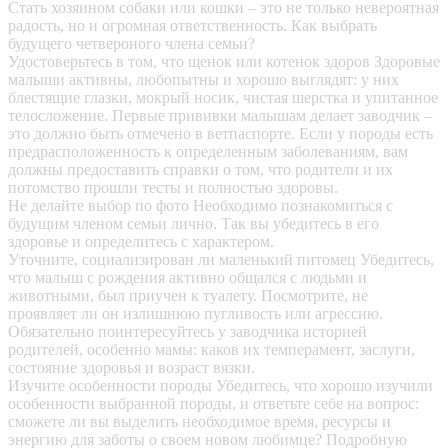
Стать хозяином собаки или кошки – это не только невероятная
радость, но и огромная ответственность. Как выбрать
будущего четвероного члена семьи?
Удостоверьтесь в том, что щенок или котенок здоров
Здоровые
малыши активны, любопытны и хорошо выглядят: у них
блестящие глазки, мокрый носик, чистая шерстка и упитанное
телосложение. Первые прививки малышам делает заводчик –
это должно быть отмечено в ветпаспорте. Если у породы есть
предрасположенность к определенным заболеваниям, вам
должны предоставить справки о том, что родители и их
потомство прошли тесты и полностью здоровы.
Не делайте выбор по фото
Необходимо познакомиться с
будущим членом семьи лично. Так вы убедитесь в его
здоровье и определитесь с характером.
Уточните, социализирован ли маленький питомец
Убедитесь,
что малыш с рождения активно общался с людьми и
животными, был приучен к туалету. Посмотрите, не
проявляет ли он излишнюю пугливость или агрессию.
Обязательно поинтересуйтесь у заводчика историей
родителей, особенно мамы: каков их темперамент, заслуги,
состояние здоровья и возраст вязки.
Изучите особенности породы
Убедитесь, что хорошо изучили
особенности выбранной породы, и ответьте себе на вопрос:
сможете ли вы выделить необходимое время, ресурсы и
энергию для заботы о своем новом любимце? Подробную