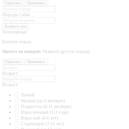
Сбросить
Применить
Породы собак
Выбрать все
Популярные
Каталог пород
Ничего не найдено
Укажите другую породу
Сбросить
Применить
Возраст
Возраст
Любой
Малыш (до 6 месяцев)
Подросток (6-11 месяцев)
Взрослеющий (1-3 года)
Взрослый (4-6 лет)
Стареющий (7-11 лет)