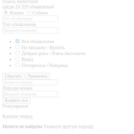
Поиск животных
среди 20 329 объявлений
Кошки
Собаки
Тип объявления
Все объявления
На продажу / Купить
Добрые руки / Взять бесплатно
Вязка
Потерялись / Найдены
Сбросить
Применить
Породы кошек
Выбрать все
Популярные
Каталог пород
Ничего не найдено
Укажите другую породу