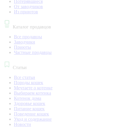
Потерявшиеся
От заводчиков
Из приютов
Каталог продавцов
Все продавцы
Заводчики
Приюты
Частные продавцы
Статьи
Все статьи
Породы кошек
Мечтаете о котенке
Выбираем котенка
Котенок дома
Здоровье кошек
Питание кошек
Поведение кошек
Уход и содержание
Новости