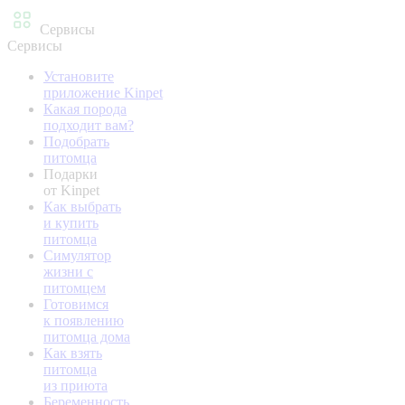
Сервисы
Сервисы
Установите
приложение Kinpet
Какая порода
подходит вам?
Подобрать
питомца
Подарки
от Kinpet
Как выбрать
и купить
питомца
Симулятор
жизни с
питомцем
Готовимся
к появлению
питомца дома
Как взять
питомца
из приюта
Беременность