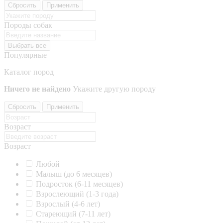
Сбросить
Применить
Породы собак
Выбрать все
Популярные
Каталог пород
Ничего не найдено
Укажите другую породу
Сбросить
Применить
Возраст
Возраст
Любой
Малыш (до 6 месяцев)
Подросток (6-11 месяцев)
Взрослеющий (1-3 года)
Взрослый (4-6 лет)
Стареющий (7-11 лет)