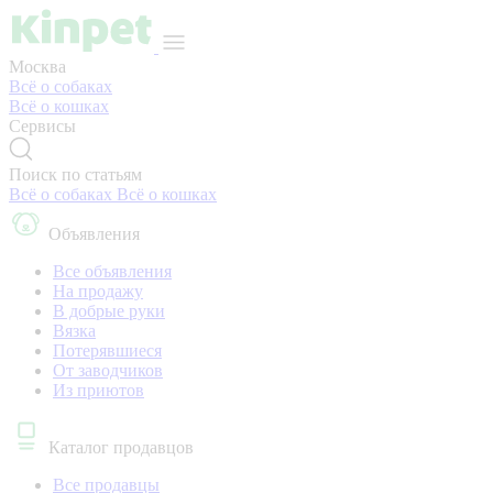
Москва
Всё о собаках
Всё о кошках
Сервисы
Поиск по статьям
Всё о собаках
Всё о кошках
Объявления
Все объявления
На продажу
В добрые руки
Вязка
Потерявшиеся
От заводчиков
Из приютов
Каталог продавцов
Все продавцы