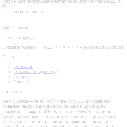
https://kinpet.ru/card/sankt-peterburg/koshki/bayt-lunyash-122239/
Ссылка скопирована
Байт Lunyash
Санкт-Петербург
Показать телефон
+7 (921) ⚬⚬⚬ ⚬⚬ ⚬⚬
Позвонить
Написать
Елена
Описание
Отзывы о продавце
(0)
О породе
Советы
Описание
Байт Lunyash — кило, мега, гига, тера... Байт обаяния и
кошачьей ласки! Тайский котёнок Байт Lunyash Дата
рождения: 21 марта 2026 Окрас: классический сил-поинт
(благородные тёмные отметины на светлом корпусе) Байт —
это маленькая личность с бездной обаяния. Скромный и
нежный, но при этом активный и очень общительный: он с