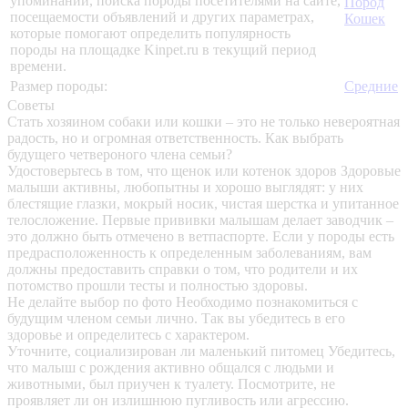
упоминаний, поиска породы посетителями на сайте,
Пород
посещаемости объявлений и других параметрах,
Кошек
которые помогают определить популярность
породы на площадке Kinpet.ru в текущий период
времени.
Размер породы:
Средние
Советы
Стать хозяином собаки или кошки – это не только невероятная
радость, но и огромная ответственность. Как выбрать
будущего четвероного члена семьи?
Удостоверьтесь в том, что щенок или котенок здоров
Здоровые
малыши активны, любопытны и хорошо выглядят: у них
блестящие глазки, мокрый носик, чистая шерстка и упитанное
телосложение. Первые прививки малышам делает заводчик –
это должно быть отмечено в ветпаспорте. Если у породы есть
предрасположенность к определенным заболеваниям, вам
должны предоставить справки о том, что родители и их
потомство прошли тесты и полностью здоровы.
Не делайте выбор по фото
Необходимо познакомиться с
будущим членом семьи лично. Так вы убедитесь в его
здоровье и определитесь с характером.
Уточните, социализирован ли маленький питомец
Убедитесь,
что малыш с рождения активно общался с людьми и
животными, был приучен к туалету. Посмотрите, не
проявляет ли он излишнюю пугливость или агрессию.