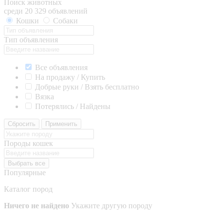
Поиск животных
среди 20 329 объявлений
Кошки
Собаки
Тип объявления
Все объявления
На продажу / Купить
Добрые руки / Взять бесплатно
Вязка
Потерялись / Найдены
Сбросить
Применить
Породы кошек
Выбрать все
Популярные
Каталог пород
Ничего не найдено
Укажите другую породу