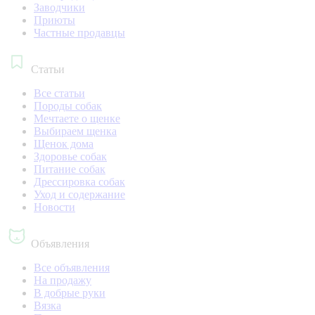
Заводчики
Приюты
Частные продавцы
Статьи
Все статьи
Породы собак
Мечтаете о щенке
Выбираем щенка
Щенок дома
Здоровье собак
Питание собак
Дрессировка собак
Уход и содержание
Новости
Объявления
Все объявления
На продажу
В добрые руки
Вязка