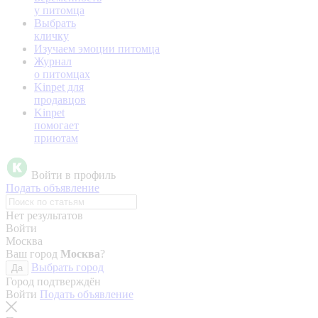
у питомца
Выбрать
кличку
Изучаем эмоции питомца
Журнал
о питомцах
Kinpet для
продавцов
Kinpet
помогает
приютам
Войти в профиль
Подать объявление
Нет результатов
Войти
Москва
Ваш город
Москва
?
Выбрать город
Да
Город подтверждён
Войти
Подать объявление