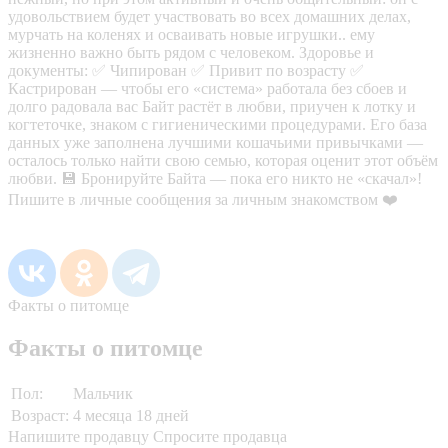
удовольствием будет участвовать во всех домашних делах,
мурчать на коленях и осваивать новые игрушки.. ему
жизненно важно быть рядом с человеком. Здоровье и
документы: ✅ Чипирован ✅ Привит по возрасту ✅
Кастрирован — чтобы его «система» работала без сбоев и
долго радовала вас Байт растёт в любви, приучен к лотку и
когтеточке, знаком с гигиеническими процедурами. Его база
данных уже заполнена лучшими кошачьими привычками —
осталось только найти свою семью, которая оценит этот объём
любви. 💾 Бронируйте Байта — пока его никто не «скачал»!
Пишите в личные сообщения за личным знакомством ❤️
Факты о питомце
Факты о питомце
Пол:
Мальчик
Возраст:
4 месяца 18 дней
Напишите продавцу
Спросите продавца