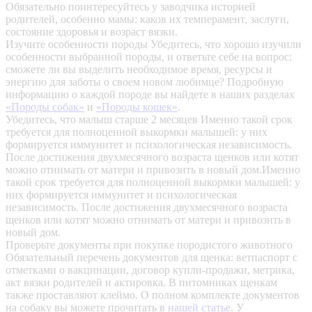
Обязательно поинтересуйтесь у заводчика историей
родителей, особенно мамы: каков их темперамент, заслуги,
состояние здоровья и возраст вязки.
Изучите особенности породы
Убедитесь, что хорошо изучили
особенности выбранной породы, и ответьте себе на вопрос:
сможете ли вы выделить необходимое время, ресурсы и
энергию для заботы о своем новом любимце? Подробную
информацию о каждой породе вы найдете в наших разделах
«Породы собак»
и
«Породы кошек»
.
Убедитесь, что малыш старше 2 месяцев
Именно такой срок
требуется для полноценной выкормки малышей: у них
формируется иммунитет и психологическая независимость.
После достижения двухмесячного возраста щенков или котят
можно отнимать от матери и привозить в новый дом.Именно
такой срок требуется для полноценной выкормки малышей: у
них формируется иммунитет и психологическая
независимость. После достижения двухмесячного возраста
щенков или котят можно отнимать от матери и привозить в
новый дом.
Проверьте документы при покупке породистого животного
Обязательный перечень документов для щенка: ветпаспорт с
отметками о вакцинации, договор купли-продажи, метрика,
акт вязки родителей и актировка. В питомниках щенкам
также проставляют клеймо. О полном комплекте документов
на собаку вы можете прочитать в
нашей статье
.
У