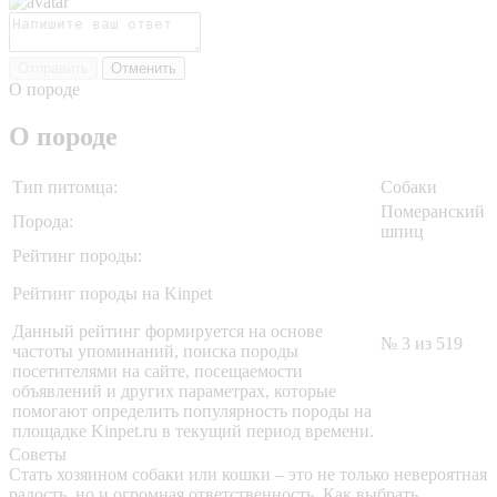
Отправить
Отменить
О породе
О породе
Тип питомца:
Собаки
Померанский
Порода:
шпиц
Рейтинг породы:
Рейтинг породы на Kinpet
Данный рейтинг формируется на основе
№ 3 из 519
частоты упоминаний, поиска породы
посетителями на сайте, посещаемости
объявлений и других параметрах, которые
помогают определить популярность породы на
площадке Kinpet.ru в текущий период времени.
Советы
Стать хозяином собаки или кошки – это не только невероятная
радость, но и огромная ответственность. Как выбрать