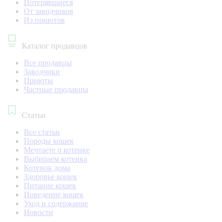
Потерявшиеся
От заводчиков
Из приютов
Каталог продавцов
Все продавцы
Заводчики
Приюты
Частные продавцы
Статьи
Все статьи
Породы кошек
Мечтаете о котенке
Выбираем котенка
Котенок дома
Здоровье кошек
Питание кошек
Поведение кошек
Уход и содержание
Новости