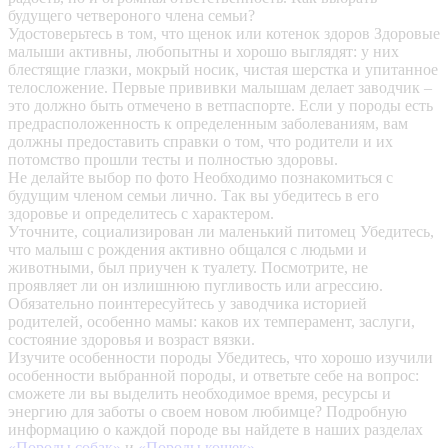
будущего четвероного члена семьи?
Удостоверьтесь в том, что щенок или котенок здоров
Здоровые
малыши активны, любопытны и хорошо выглядят: у них
блестящие глазки, мокрый носик, чистая шерстка и упитанное
телосложение. Первые прививки малышам делает заводчик –
это должно быть отмечено в ветпаспорте. Если у породы есть
предрасположенность к определенным заболеваниям, вам
должны предоставить справки о том, что родители и их
потомство прошли тесты и полностью здоровы.
Не делайте выбор по фото
Необходимо познакомиться с
будущим членом семьи лично. Так вы убедитесь в его
здоровье и определитесь с характером.
Уточните, социализирован ли маленький питомец
Убедитесь,
что малыш с рождения активно общался с людьми и
животными, был приучен к туалету. Посмотрите, не
проявляет ли он излишнюю пугливость или агрессию.
Обязательно поинтересуйтесь у заводчика историей
родителей, особенно мамы: каков их темперамент, заслуги,
состояние здоровья и возраст вязки.
Изучите особенности породы
Убедитесь, что хорошо изучили
особенности выбранной породы, и ответьте себе на вопрос:
сможете ли вы выделить необходимое время, ресурсы и
энергию для заботы о своем новом любимце? Подробную
информацию о каждой породе вы найдете в наших разделах
«Породы собак»
и
«Породы кошек»
.