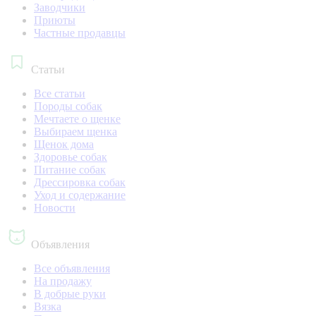
Заводчики
Приюты
Частные продавцы
Статьи
Все статьи
Породы собак
Мечтаете о щенке
Выбираем щенка
Щенок дома
Здоровье собак
Питание собак
Дрессировка собак
Уход и содержание
Новости
Объявления
Все объявления
На продажу
В добрые руки
Вязка