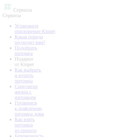
Сервисы
Сервисы
Установите
приложение Kinpet
Какая порода
подходит вам?
Подобрать
питомца
Подарки
от Kinpet
Как выбрать
и купить
питомца
Симулятор
жизни с
питомцем
Готовимся
к появлению
питомца дома
Как взять
питомца
из приюта
Беременность