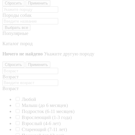
Сбросить
Применить
Породы собак
Выбрать все
Популярные
Каталог пород
Ничего не найдено
Укажите другую породу
Сбросить
Применить
Возраст
Возраст
Любой
Малыш (до 6 месяцев)
Подросток (6-11 месяцев)
Взрослеющий (1-3 года)
Взрослый (4-6 лет)
Стареющий (7-11 лет)