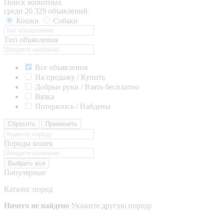
Поиск животных
среди 20 329 объявлений
Кошки
Собаки
Тип объявления
Все объявления
На продажу / Купить
Добрые руки / Взять бесплатно
Вязка
Потерялись / Найдены
Сбросить
Применить
Породы кошек
Выбрать все
Популярные
Каталог пород
Ничего не найдено
Укажите другую породу