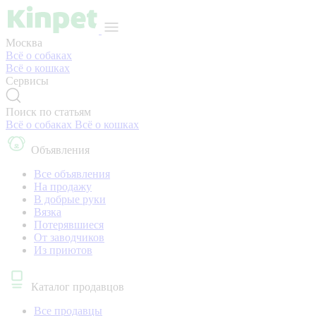
Москва
Всё о собаках
Всё о кошках
Сервисы
Поиск по статьям
Всё о собаках
Всё о кошках
Объявления
Все объявления
На продажу
В добрые руки
Вязка
Потерявшиеся
От заводчиков
Из приютов
Каталог продавцов
Все продавцы