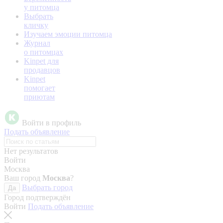
у питомца
Выбрать
кличку
Изучаем эмоции питомца
Журнал
о питомцах
Kinpet для
продавцов
Kinpet
помогает
приютам
Войти в профиль
Подать объявление
Нет результатов
Войти
Москва
Ваш город
Москва
?
Выбрать город
Да
Город подтверждён
Войти
Подать объявление