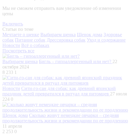
Мы не сможем отправить вам уведомление об изменении
цены
Включить
Статьи по теме
Мечтаете о щенке
Выбираем щенка
Щенок дома
Здоровье
собак
Питание собак
Дрессировка собак
Уход и содержание
Новости
Всё о собаках
Посмотреть все
Выбираем щенка
Бигль – гипоаллергенный или нет?
22
октября 2024
8 233
1
Новости
Сити-го-сан для собак: как древний японский
праздник детей превратился в ритуал для питомцев
27 июля
224
0
Щенок дома
Сколько живут немецкие овчарки – средняя
продолжительность жизни и рекомендации по ее продлению
11 апреля
2 253
0