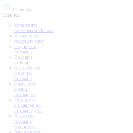
Сервисы
Сервисы
Установите
приложение Kinpet
Какая порода
подходит вам?
Подобрать
питомца
Подарки
от Kinpet
Как выбрать
и купить
питомца
Симулятор
жизни с
питомцем
Готовимся
к появлению
питомца дома
Как взять
питомца
из приюта
Беременность