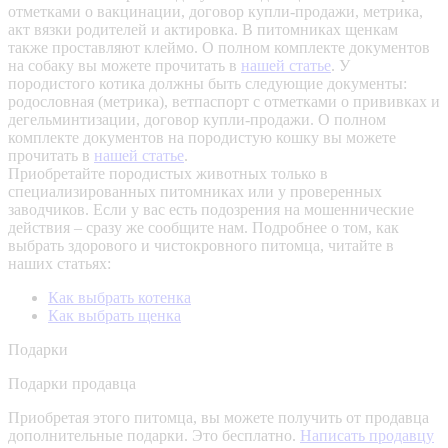
отметками о вакцинации, договор купли-продажи, метрика,
акт вязки родителей и актировка. В питомниках щенкам
также проставляют клеймо. О полном комплекте документов
на собаку вы можете прочитать в
нашей статье
.
У
породистого котика должны быть следующие документы:
родословная (метрика), ветпаспорт с отметками о прививках и
дегельминтизации, договор купли-продажи. О полном
комплекте документов на породистую кошку вы можете
прочитать в
нашей статье
.
Приобретайте породистых животных только в
специализированных питомниках или у проверенных
заводчиков. Если у вас есть подозрения на мошеннические
действия – сразу же сообщите нам.
Подробнее о том, как
выбрать здорового и чистокровного питомца, читайте в
наших статьях:
Как выбрать котенка
Как выбрать щенка
Подарки
Подарки продавца
Приобретая этого питомца, вы можете получить от продавца
дополнительные подарки. Это бесплатно.
Написать продавцу