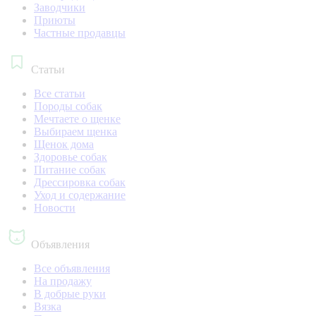
Заводчики
Приюты
Частные продавцы
Статьи
Все статьи
Породы собак
Мечтаете о щенке
Выбираем щенка
Щенок дома
Здоровье собак
Питание собак
Дрессировка собак
Уход и содержание
Новости
Объявления
Все объявления
На продажу
В добрые руки
Вязка