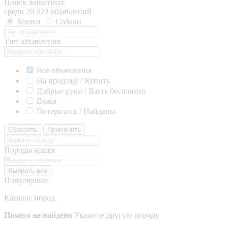
Поиск животных
среди 20 329 объявлений
Кошки
Собаки
Тип объявления
Все объявления
На продажу / Купить
Добрые руки / Взять бесплатно
Вязка
Потерялись / Найдены
Сбросить
Применить
Породы кошек
Выбрать все
Популярные
Каталог пород
Ничего не найдено
Укажите другую породу