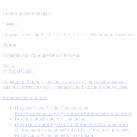
Щенки ризеншнауцера
Самара
Показать телефон
+7 (927) ⚬⚬⚬ ⚬⚬ ⚬⚬
Позвонить
Написать
Ирина
Подарки при приобретении питомца
Набор
от Royal Canin
Подарочный набор для вашего питомца, который поможет
вам позаботиться о нем с первых дней жизни в новом доме.
В наборе вы найдете:
Продукт Royal Canin ® для щенков,
Книгу о щенке по уходу и воспитанию вашего питомца,
Ветеринарный паспорт для щенка
Простую и понятную инструкцию по использованию
специального предложения на 1-ую покупку продукта
Royal Canin ® для щенков со скидкой.