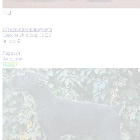
4
Щенки ризеншнауцера
Самара
26 июня, 18:22
90 000 ₽
Ларизен
Заводчик