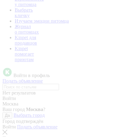
у питомца
Выбрать
кличку
Изучаем эмоции питомца
Журнал
о питомцах
Kinpet для
продавцов
Kinpet
помогает
приютам
Войти в профиль
Подать объявление
Нет результатов
Войти
Москва
Ваш город
Москва
?
Выбрать город
Да
Город подтверждён
Войти
Подать объявление