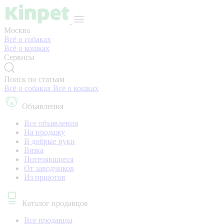
Москва
Всё о собаках
Всё о кошках
Сервисы
Поиск по статьям
Всё о собаках
Всё о кошках
Объявления
Все объявления
На продажу
В добрые руки
Вязка
Потерявшиеся
От заводчиков
Из приютов
Каталог продавцов
Все продавцы