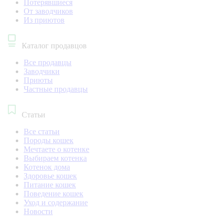
Потерявшиеся
От заводчиков
Из приютов
Каталог продавцов
Все продавцы
Заводчики
Приюты
Частные продавцы
Статьи
Все статьи
Породы кошек
Мечтаете о котенке
Выбираем котенка
Котенок дома
Здоровье кошек
Питание кошек
Поведение кошек
Уход и содержание
Новости