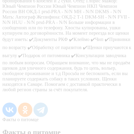
бронирования 6 кобелей и 2 суки. Отец: Глорис Мажор:
Юный Чемпион России Юный Чемпион НКП Чемпион
России ВН ОКД-1 prsd-PRA - N/N MH - N/N DKMS - N/N
Мать: Автограф Жеззифина: ОКД-2 Т-1 DKM-SH - N/N FVII -
N/N HUU - N/N prsd-PRA - N/N Больше информации в
сообщениях или по телефону. Хвосты купированы, ушки
купируем по договорённости. На момент переезда все щенки
будут иметь: ✔️Документы РКФ ✔️Клеймо ✔️Чип ✔️Прививки
по возрасту ✔️Обработку от паразитов ✔️Щенки приучаются к
выгулу ✔️Подарок от питомника ✔️Консультации заводчика
по любым вопросам. Обращаем внимание, что мы не продаём
щенков для уличного содержания, будь то цепь, вольер,
свободное проживание и т.д Просьба не беспокоить, если вы
планируете содержать собаку в таких условиях. Щенки
находятся в Самаре. Помогаем с доставкой практически в
любой регион страны за счёт покупателя.
Факты о питомце
Факты о питомце