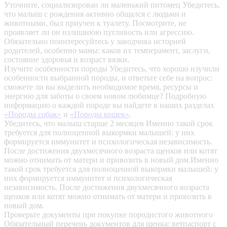
Уточните, социализирован ли маленький питомец
Убедитесь,
что малыш с рождения активно общался с людьми и
животными, был приучен к туалету. Посмотрите, не
проявляет ли он излишнюю пугливость или агрессию.
Обязательно поинтересуйтесь у заводчика историей
родителей, особенно мамы: каков их темперамент, заслуги,
состояние здоровья и возраст вязки.
Изучите особенности породы
Убедитесь, что хорошо изучили
особенности выбранной породы, и ответьте себе на вопрос:
сможете ли вы выделить необходимое время, ресурсы и
энергию для заботы о своем новом любимце? Подробную
информацию о каждой породе вы найдете в наших разделах
«Породы собак»
и
«Породы кошек»
.
Убедитесь, что малыш старше 2 месяцев
Именно такой срок
требуется для полноценной выкормки малышей: у них
формируется иммунитет и психологическая независимость.
После достижения двухмесячного возраста щенков или котят
можно отнимать от матери и привозить в новый дом.Именно
такой срок требуется для полноценной выкормки малышей: у
них формируется иммунитет и психологическая
независимость. После достижения двухмесячного возраста
щенков или котят можно отнимать от матери и привозить в
новый дом.
Проверьте документы при покупке породистого животного
Обязательный перечень документов для щенка: ветпаспорт с