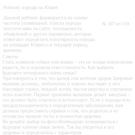
Рейтинг породы на Kinpet
Данный рейтинг формируется на основе
частоты упоминаний, поиска породы
№ 107 из 519
посетителями на сайте, посещаемости
объявлений и других параметрах, которые
помогают определить популярность породы
на площадке Kinpet.ru в текущий период
времени.
Советы
Стать хозяином собаки или кошки – это не только невероятная
радость, но и огромная ответственность. Как выбрать
будущего четвероного члена семьи?
Удостоверьтесь в том, что щенок или котенок здоров
Здоровые
малыши активны, любопытны и хорошо выглядят: у них
блестящие глазки, мокрый носик, чистая шерстка и упитанное
телосложение. Первые прививки малышам делает заводчик –
это должно быть отмечено в ветпаспорте. Если у породы есть
предрасположенность к определенным заболеваниям, вам
должны предоставить справки о том, что родители и их
потомство прошли тесты и полностью здоровы.
Не делайте выбор по фото
Необходимо познакомиться с
будущим членом семьи лично. Так вы убедитесь в его
здоровье и определитесь с характером.