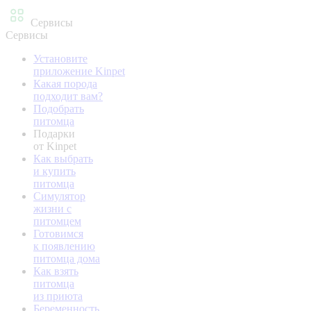
Сервисы
Сервисы
Установите
приложение Kinpet
Какая порода
подходит вам?
Подобрать
питомца
Подарки
от Kinpet
Как выбрать
и купить
питомца
Симулятор
жизни с
питомцем
Готовимся
к появлению
питомца дома
Как взять
питомца
из приюта
Беременность