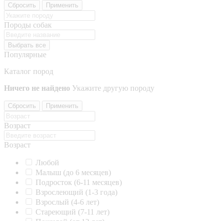
Сбросить
Применить
Породы собак
Выбрать все
Популярные
Каталог пород
Ничего не найдено
Укажите другую породу
Сбросить
Применить
Возраст
Возраст
Любой
Малыш (до 6 месяцев)
Подросток (6-11 месяцев)
Взрослеющий (1-3 года)
Взрослый (4-6 лет)
Стареющий (7-11 лет)