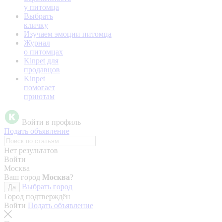
у питомца
Выбрать
кличку
Изучаем эмоции питомца
Журнал
о питомцах
Kinpet для
продавцов
Kinpet
помогает
приютам
Войти в профиль
Подать объявление
Нет результатов
Войти
Москва
Ваш город
Москва
?
Выбрать город
Да
Город подтверждён
Войти
Подать объявление