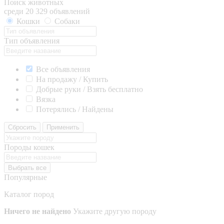
Поиск животных
среди 20 329 объявлений
Кошки
Собаки
Тип объявления
Все объявления
На продажу / Купить
Добрые руки / Взять бесплатно
Вязка
Потерялись / Найдены
Сбросить
Применить
Породы кошек
Выбрать все
Популярные
Каталог пород
Ничего не найдено
Укажите другую породу