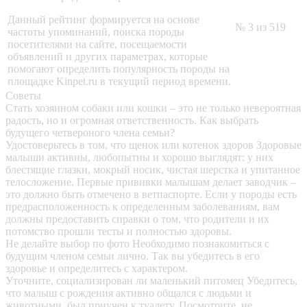
Данный рейтинг формируется на основе
№ 3 из 519
частоты упоминаний, поиска породы
посетителями на сайте, посещаемости
объявлений и других параметрах, которые
помогают определить популярность породы на
площадке Kinpet.ru в текущий период времени.
Советы
Стать хозяином собаки или кошки – это не только невероятная
радость, но и огромная ответственность. Как выбрать
будущего четвероного члена семьи?
Удостоверьтесь в том, что щенок или котенок здоров
Здоровые
малыши активны, любопытны и хорошо выглядят: у них
блестящие глазки, мокрый носик, чистая шерстка и упитанное
телосложение. Первые прививки малышам делает заводчик –
это должно быть отмечено в ветпаспорте. Если у породы есть
предрасположенность к определенным заболеваниям, вам
должны предоставить справки о том, что родители и их
потомство прошли тесты и полностью здоровы.
Не делайте выбор по фото
Необходимо познакомиться с
будущим членом семьи лично. Так вы убедитесь в его
здоровье и определитесь с характером.
Уточните, социализирован ли маленький питомец
Убедитесь,
что малыш с рождения активно общался с людьми и
животными, был приучен к туалету. Посмотрите, не