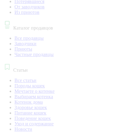
Потерявшиеся
От заводчиков
Из приютов
Каталог продавцов
Все продавцы
Заводчики
Приюты
Частные продавцы
Статьи
Все статьи
Породы кошек
Мечтаете о котенке
Выбираем котенка
Котенок дома
Здоровье кошек
Питание кошек
Поведение кошек
Уход и содержание
Новости