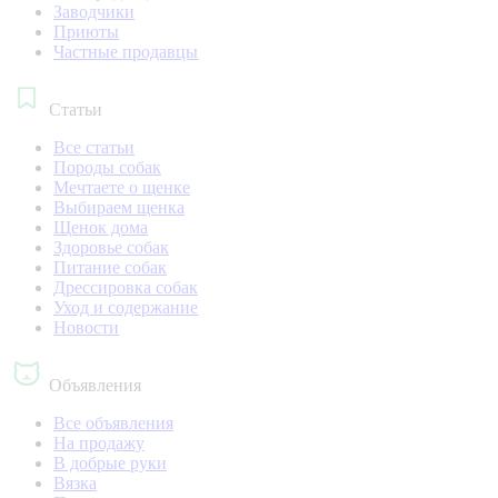
Заводчики
Приюты
Частные продавцы
Статьи
Все статьи
Породы собак
Мечтаете о щенке
Выбираем щенка
Щенок дома
Здоровье собак
Питание собак
Дрессировка собак
Уход и содержание
Новости
Объявления
Все объявления
На продажу
В добрые руки
Вязка