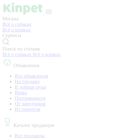
Москва
Всё о собаках
Всё о кошках
Сервисы
Поиск по статьям
Всё о собаках
Всё о кошках
Объявления
Все объявления
На продажу
В добрые руки
Вязка
Потерявшиеся
От заводчиков
Из приютов
Каталог продавцов
Все продавцы