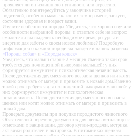
проявляет ли он излишнюю пугливость или агрессию.
Обязательно поинтересуйтесь у заводчика историей
родителей, особенно мамы: каков их темперамент, заслуги,
состояние здоровья и возраст вязки.
Изучите особенности породы
Убедитесь, что хорошо изучили
особенности выбранной породы, и ответьте себе на вопрос:
сможете ли вы выделить необходимое время, ресурсы и
энергию для заботы о своем новом любимце? Подробную
информацию о каждой породе вы найдете в наших разделах
«Породы собак»
и
«Породы кошек»
.
Убедитесь, что малыш старше 2 месяцев
Именно такой срок
требуется для полноценной выкормки малышей: у них
формируется иммунитет и психологическая независимость.
После достижения двухмесячного возраста щенков или котят
можно отнимать от матери и привозить в новый дом.Именно
такой срок требуется для полноценной выкормки малышей: у
них формируется иммунитет и психологическая
независимость. После достижения двухмесячного возраста
щенков или котят можно отнимать от матери и привозить в
новый дом.
Проверьте документы при покупке породистого животного
Обязательный перечень документов для щенка: ветпаспорт с
отметками о вакцинации, договор купли-продажи, метрика,
акт вязки родителей и актировка. В питомниках щенкам
также проставляют клеймо. О полном комплекте документов