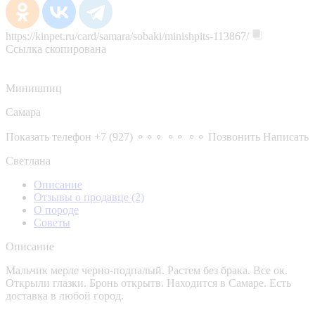
https://kinpet.ru/card/samara/sobaki/minishpits-113867/
Ссылка скопирована
Минишпиц
Самара
Показать телефон
+7 (927) ⚬⚬⚬ ⚬⚬ ⚬⚬
Позвонить
Написать
Светлана
Описание
Отзывы о продавце
(2)
О породе
Советы
Описание
Мальчик мерле черно-подпалый. Растем без брака. Все ок.
Открыли глазки. Бронь открытв. Находится в Самаре. Есть
доставка в любой город.