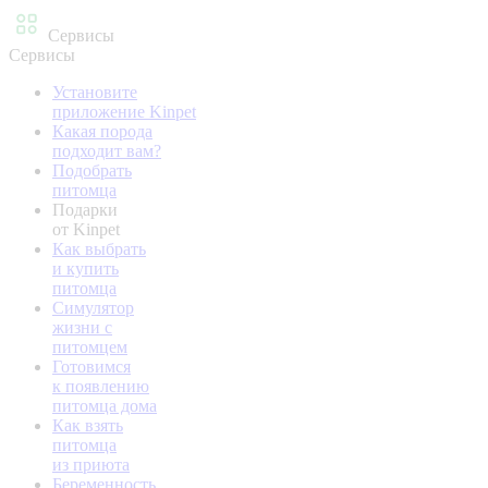
Сервисы
Сервисы
Установите
приложение Kinpet
Какая порода
подходит вам?
Подобрать
питомца
Подарки
от Kinpet
Как выбрать
и купить
питомца
Симулятор
жизни с
питомцем
Готовимся
к появлению
питомца дома
Как взять
питомца
из приюта
Беременность