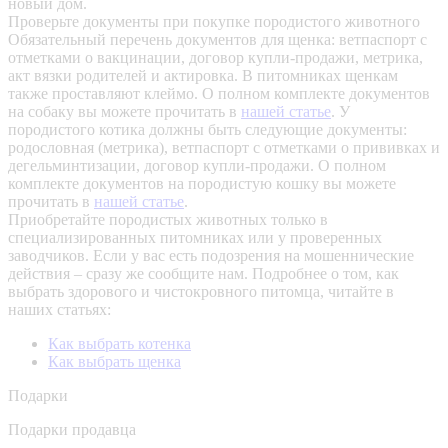
новый дом.
Проверьте документы при покупке породистого животного
Обязательный перечень документов для щенка: ветпаспорт с
отметками о вакцинации, договор купли-продажи, метрика,
акт вязки родителей и актировка. В питомниках щенкам
также проставляют клеймо. О полном комплекте документов
на собаку вы можете прочитать в
нашей статье
.
У
породистого котика должны быть следующие документы:
родословная (метрика), ветпаспорт с отметками о прививках и
дегельминтизации, договор купли-продажи. О полном
комплекте документов на породистую кошку вы можете
прочитать в
нашей статье
.
Приобретайте породистых животных только в
специализированных питомниках или у проверенных
заводчиков. Если у вас есть подозрения на мошеннические
действия – сразу же сообщите нам.
Подробнее о том, как
выбрать здорового и чистокровного питомца, читайте в
наших статьях:
Как выбрать котенка
Как выбрать щенка
Подарки
Подарки продавца