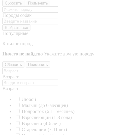
Сбросить
Применить
Породы собак
Выбрать все
Популярные
Каталог пород
Ничего не найдено
Укажите другую породу
Сбросить
Применить
Возраст
Возраст
Любой
Малыш (до 6 месяцев)
Подросток (6-11 месяцев)
Взрослеющий (1-3 года)
Взрослый (4-6 лет)
Стареющий (7-11 лет)