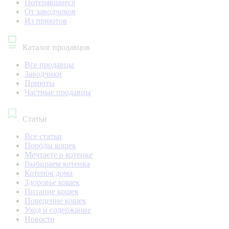
Потерявшиеся
От заводчиков
Из приютов
Каталог продавцов
Все продавцы
Заводчики
Приюты
Частные продавцы
Статьи
Все статьи
Породы кошек
Мечтаете о котенке
Выбираем котенка
Котенок дома
Здоровье кошек
Питание кошек
Поведение кошек
Уход и содержание
Новости