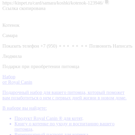
https://kinpet.ru/card/samara/koshki/kotenok-123946/
Ссылка скопирована
Котенок
Самара
Показать телефон
+7 (950) ⚬⚬⚬ ⚬⚬ ⚬⚬
Позвонить
Написать
Людмила
Подарки при приобретении питомца
Набор
от Royal Canin
Подарочный набор для вашего питомца, который поможет
вам позаботиться о нем с первых дней жизни в новом доме.
В наборе вы найдете:
Продукт Royal Canin ® для котят,
Книгу о котенке по уходу и воспитанию вашего
питомца,
Ветеринарный паспорт для котенка