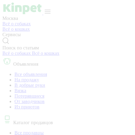
Москва
Всё о собаках
Всё о кошках
Сервисы
Поиск по статьям
Всё о собаках
Всё о кошках
Объявления
Все объявления
На продажу
В добрые руки
Вязка
Потерявшиеся
От заводчиков
Из приютов
Каталог продавцов
Все продавцы