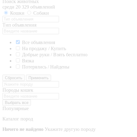
Поиск животных
среди 20 329 объявлений
Кошки
Собаки
Тип объявления
Все объявления
На продажу / Купить
Добрые руки / Взять бесплатно
Вязка
Потерялись / Найдены
Сбросить
Применить
Породы кошек
Выбрать все
Популярные
Каталог пород
Ничего не найдено
Укажите другую породу