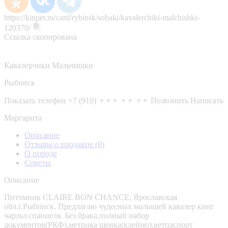
https://kinpet.ru/card/rybinsk/sobaki/kavalerchiki-malchishki-
120370/
Ссылка скопирована
Кавалерчики Мальчишки
Рыбинск
Показать телефон
+7 (910) ⚬⚬⚬ ⚬⚬ ⚬⚬
Позвонить
Написать
Маргарита
Описание
Отзывы о продавце
(0)
О породе
Советы
Описание
Питомник CLAIRE BON CHANCE, Ярославская
обл.г.Рыбинск. Предлагаю чудесных малышей кавалер кинг
чарльз спаниеля. Без брака,полный набор
документов(РКФ),метрика щенка(клеймо),ветпаспорт