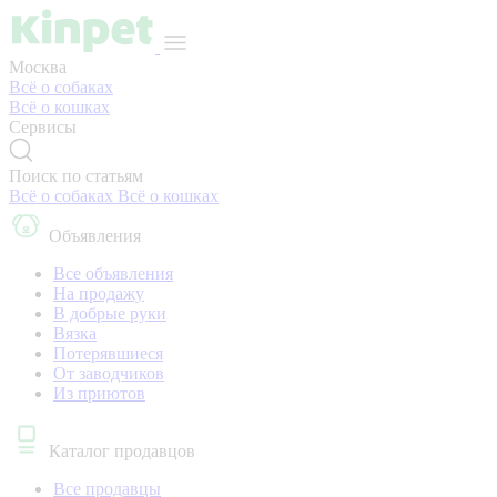
Москва
Всё о собаках
Всё о кошках
Сервисы
Поиск по статьям
Всё о собаках
Всё о кошках
Объявления
Все объявления
На продажу
В добрые руки
Вязка
Потерявшиеся
От заводчиков
Из приютов
Каталог продавцов
Все продавцы