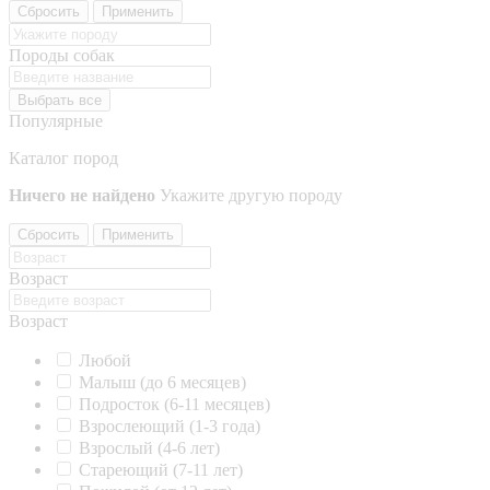
Сбросить
Применить
Породы собак
Выбрать все
Популярные
Каталог пород
Ничего не найдено
Укажите другую породу
Сбросить
Применить
Возраст
Возраст
Любой
Малыш (до 6 месяцев)
Подросток (6-11 месяцев)
Взрослеющий (1-3 года)
Взрослый (4-6 лет)
Стареющий (7-11 лет)