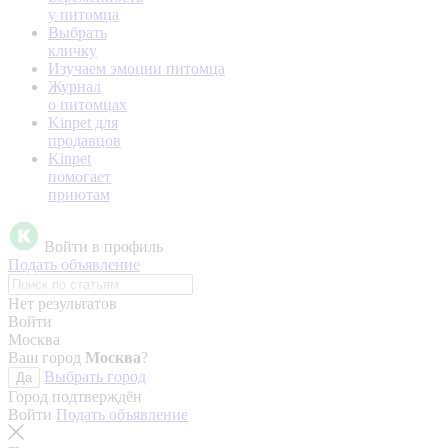
у питомца
Выбрать
кличку
Изучаем эмоции питомца
Журнал
о питомцах
Kinpet для
продавцов
Kinpet
помогает
приютам
Войти в профиль
Подать объявление
Нет результатов
Войти
Москва
Ваш город
Москва
?
Выбрать город
Да
Город подтверждён
Войти
Подать объявление