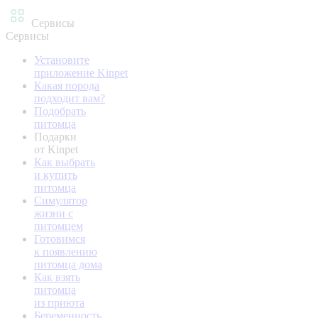
Сервисы
Сервисы
Установите
приложение Kinpet
Какая порода
подходит вам?
Подобрать
питомца
Подарки
от Kinpet
Как выбрать
и купить
питомца
Симулятор
жизни с
питомцем
Готовимся
к появлению
питомца дома
Как взять
питомца
из приюта
Беременность