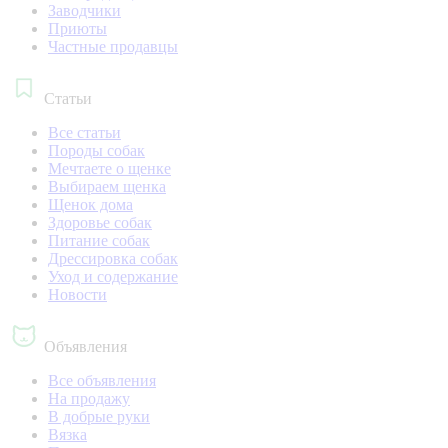
Заводчики
Приюты
Частные продавцы
Статьи
Все статьи
Породы собак
Мечтаете о щенке
Выбираем щенка
Щенок дома
Здоровье собак
Питание собак
Дрессировка собак
Уход и содержание
Новости
Объявления
Все объявления
На продажу
В добрые руки
Вязка