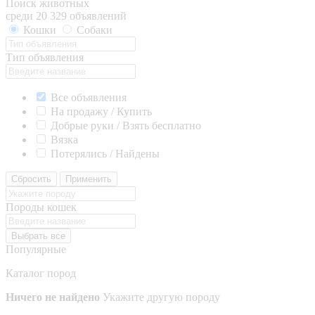
Поиск животных
среди 20 329 объявлений
Кошки
Собаки
Тип объявления
Все объявления
На продажу / Купить
Добрые руки / Взять бесплатно
Вязка
Потерялись / Найдены
Сбросить
Применить
Породы кошек
Выбрать все
Популярные
Каталог пород
Ничего не найдено
Укажите другую породу