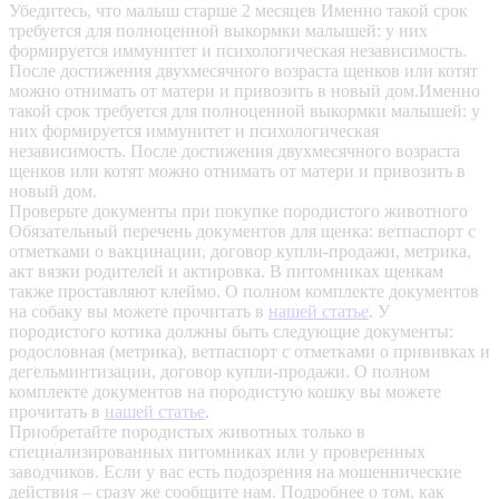
Убедитесь, что малыш старше 2 месяцев
Именно такой срок
требуется для полноценной выкормки малышей: у них
формируется иммунитет и психологическая независимость.
После достижения двухмесячного возраста щенков или котят
можно отнимать от матери и привозить в новый дом.Именно
такой срок требуется для полноценной выкормки малышей: у
них формируется иммунитет и психологическая
независимость. После достижения двухмесячного возраста
щенков или котят можно отнимать от матери и привозить в
новый дом.
Проверьте документы при покупке породистого животного
Обязательный перечень документов для щенка: ветпаспорт с
отметками о вакцинации, договор купли-продажи, метрика,
акт вязки родителей и актировка. В питомниках щенкам
также проставляют клеймо. О полном комплекте документов
на собаку вы можете прочитать в
нашей статье
.
У
породистого котика должны быть следующие документы:
родословная (метрика), ветпаспорт с отметками о прививках и
дегельминтизации, договор купли-продажи. О полном
комплекте документов на породистую кошку вы можете
прочитать в
нашей статье
.
Приобретайте породистых животных только в
специализированных питомниках или у проверенных
заводчиков. Если у вас есть подозрения на мошеннические
действия – сразу же сообщите нам.
Подробнее о том, как