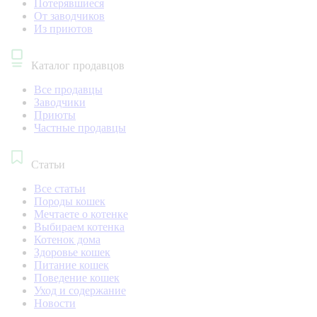
Потерявшиеся
От заводчиков
Из приютов
Каталог продавцов
Все продавцы
Заводчики
Приюты
Частные продавцы
Статьи
Все статьи
Породы кошек
Мечтаете о котенке
Выбираем котенка
Котенок дома
Здоровье кошек
Питание кошек
Поведение кошек
Уход и содержание
Новости