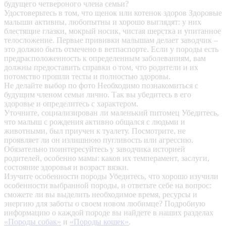
будущего четвероного члена семьи?
Удостоверьтесь в том, что щенок или котенок здоров
Здоровые
малыши активны, любопытны и хорошо выглядят: у них
блестящие глазки, мокрый носик, чистая шерстка и упитанное
телосложение. Первые прививки малышам делает заводчик –
это должно быть отмечено в ветпаспорте. Если у породы есть
предрасположенность к определенным заболеваниям, вам
должны предоставить справки о том, что родители и их
потомство прошли тесты и полностью здоровы.
Не делайте выбор по фото
Необходимо познакомиться с
будущим членом семьи лично. Так вы убедитесь в его
здоровье и определитесь с характером.
Уточните, социализирован ли маленький питомец
Убедитесь,
что малыш с рождения активно общался с людьми и
животными, был приучен к туалету. Посмотрите, не
проявляет ли он излишнюю пугливость или агрессию.
Обязательно поинтересуйтесь у заводчика историей
родителей, особенно мамы: каков их темперамент, заслуги,
состояние здоровья и возраст вязки.
Изучите особенности породы
Убедитесь, что хорошо изучили
особенности выбранной породы, и ответьте себе на вопрос:
сможете ли вы выделить необходимое время, ресурсы и
энергию для заботы о своем новом любимце? Подробную
информацию о каждой породе вы найдете в наших разделах
«Породы собак»
и
«Породы кошек»
.