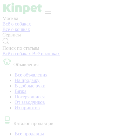
Москва
Всё о собаках
Всё о кошках
Сервисы
Поиск по статьям
Всё о собаках
Всё о кошках
Объявления
Все объявления
На продажу
В добрые руки
Вязка
Потерявшиеся
От заводчиков
Из приютов
Каталог продавцов
Все продавцы