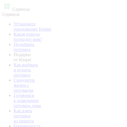
Сервисы
Сервисы
Установите
приложение Kinpet
Какая порода
подходит вам?
Подобрать
питомца
Подарки
от Kinpet
Как выбрать
и купить
питомца
Симулятор
жизни с
питомцем
Готовимся
к появлению
питомца дома
Как взять
питомца
из приюта
Беременность