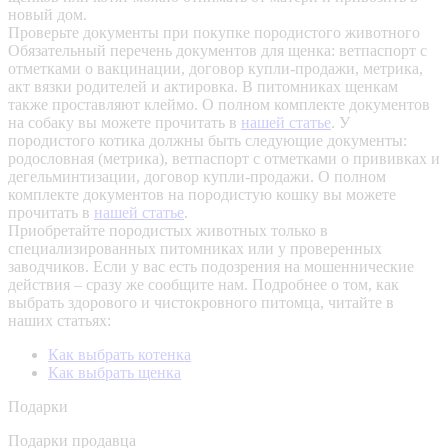
новый дом.
Проверьте документы при покупке породистого животного
Обязательный перечень документов для щенка: ветпаспорт с
отметками о вакцинации, договор купли-продажи, метрика,
акт вязки родителей и актировка. В питомниках щенкам
также проставляют клеймо. О полном комплекте документов
на собаку вы можете прочитать в
нашей статье
.
У
породистого котика должны быть следующие документы:
родословная (метрика), ветпаспорт с отметками о прививках и
дегельминтизации, договор купли-продажи. О полном
комплекте документов на породистую кошку вы можете
прочитать в
нашей статье
.
Приобретайте породистых животных только в
специализированных питомниках или у проверенных
заводчиков. Если у вас есть подозрения на мошеннические
действия – сразу же сообщите нам.
Подробнее о том, как
выбрать здорового и чистокровного питомца, читайте в
наших статьях:
Как выбрать котенка
Как выбрать щенка
Подарки
Подарки продавца