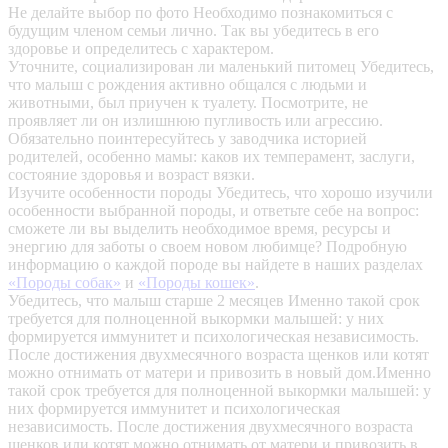
Не делайте выбор по фото
Необходимо познакомиться с
будущим членом семьи лично. Так вы убедитесь в его
здоровье и определитесь с характером.
Уточните, социализирован ли маленький питомец
Убедитесь,
что малыш с рождения активно общался с людьми и
животными, был приучен к туалету. Посмотрите, не
проявляет ли он излишнюю пугливость или агрессию.
Обязательно поинтересуйтесь у заводчика историей
родителей, особенно мамы: каков их темперамент, заслуги,
состояние здоровья и возраст вязки.
Изучите особенности породы
Убедитесь, что хорошо изучили
особенности выбранной породы, и ответьте себе на вопрос:
сможете ли вы выделить необходимое время, ресурсы и
энергию для заботы о своем новом любимце? Подробную
информацию о каждой породе вы найдете в наших разделах
«Породы собак»
и
«Породы кошек»
.
Убедитесь, что малыш старше 2 месяцев
Именно такой срок
требуется для полноценной выкормки малышей: у них
формируется иммунитет и психологическая независимость.
После достижения двухмесячного возраста щенков или котят
можно отнимать от матери и привозить в новый дом.Именно
такой срок требуется для полноценной выкормки малышей: у
них формируется иммунитет и психологическая
независимость. После достижения двухмесячного возраста
щенков или котят можно отнимать от матери и привозить в