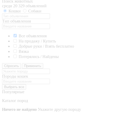
Поиск животных
среди 20 329 объявлений
Кошки
Собаки
Тип объявления
Все объявления
На продажу / Купить
Добрые руки / Взять бесплатно
Вязка
Потерялись / Найдены
Сбросить
Применить
Породы кошек
Выбрать все
Популярные
Каталог пород
Ничего не найдено
Укажите другую породу