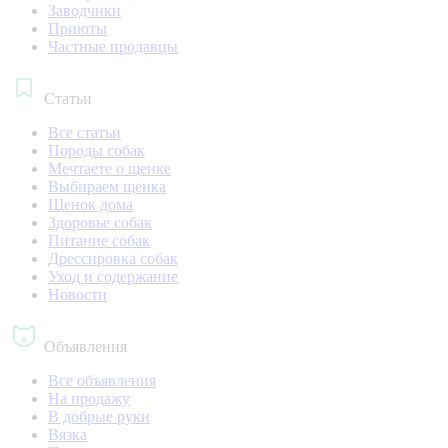
Заводчики
Приюты
Частные продавцы
Статьи
Все статьи
Породы собак
Мечтаете о щенке
Выбираем щенка
Щенок дома
Здоровье собак
Питание собак
Дрессировка собак
Уход и содержание
Новости
Объявления
Все объявления
На продажу
В добрые руки
Вязка