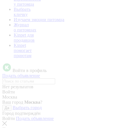
у питомца
Выбрать
кличку
Изучаем эмоции питомца
Журнал
о питомцах
Kinpet для
продавцов
Kinpet
помогает
приютам
Войти в профиль
Подать объявление
Нет результатов
Войти
Москва
Ваш город
Москва
?
Выбрать город
Да
Город подтверждён
Войти
Подать объявление