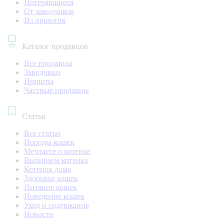
Потерявшиеся
От заводчиков
Из приютов
Каталог продавцов
Все продавцы
Заводчики
Приюты
Частные продавцы
Статьи
Все статьи
Породы кошек
Мечтаете о котенке
Выбираем котенка
Котенок дома
Здоровье кошек
Питание кошек
Поведение кошек
Уход и содержание
Новости