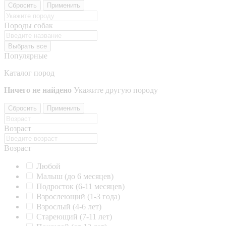
Сбросить
Применить
Породы собак
Выбрать все
Популярные
Каталог пород
Ничего не найдено
Укажите другую породу
Сбросить
Применить
Возраст
Возраст
Любой
Малыш (до 6 месяцев)
Подросток (6-11 месяцев)
Взрослеющий (1-3 года)
Взрослый (4-6 лет)
Стареющий (7-11 лет)