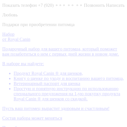
Показать телефон
+7 (920) ⚬⚬⚬ ⚬⚬ ⚬⚬
Позвонить
Написать
Любовь
Подарки при приобретении питомца
Набор
от Royal Canin
Подарочный набор для вашего питомца, который поможет
вам позаботиться о нем с первых дней жизни в новом доме.
В наборе вы найдете:
Продукт Royal Canin ® для щенков,
Книгу о щенке по уходу и воспитанию вашего питомца,
Ветеринарный паспорт для щенка
Простую и понятную инструкцию по использованию
специального предложения на 1-ую покупку продукта
Royal Canin ® для щенков со скидкой.
Пусть ваш питомец вырастит здоровым и счастливым!
Состав набора может меняться