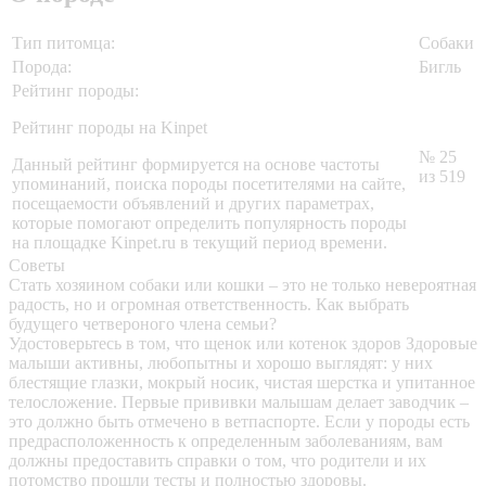
Тип питомца:
Собаки
Порода:
Бигль
Рейтинг породы:
Рейтинг породы на Kinpet
№ 25
Данный рейтинг формируется на основе частоты
из 519
упоминаний, поиска породы посетителями на сайте,
посещаемости объявлений и других параметрах,
которые помогают определить популярность породы
на площадке Kinpet.ru в текущий период времени.
Советы
Стать хозяином собаки или кошки – это не только невероятная
радость, но и огромная ответственность. Как выбрать
будущего четвероного члена семьи?
Удостоверьтесь в том, что щенок или котенок здоров
Здоровые
малыши активны, любопытны и хорошо выглядят: у них
блестящие глазки, мокрый носик, чистая шерстка и упитанное
телосложение. Первые прививки малышам делает заводчик –
это должно быть отмечено в ветпаспорте. Если у породы есть
предрасположенность к определенным заболеваниям, вам
должны предоставить справки о том, что родители и их
потомство прошли тесты и полностью здоровы.