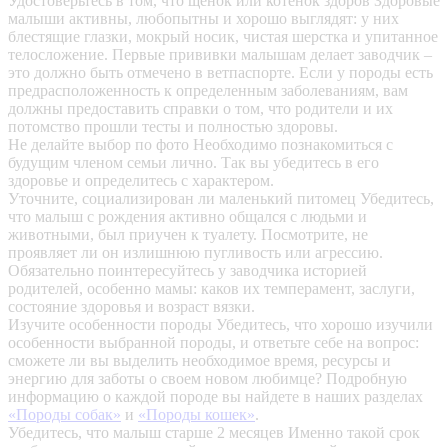
Удостоверьтесь в том, что щенок или котенок здоров
Здоровые
малыши активны, любопытны и хорошо выглядят: у них
блестящие глазки, мокрый носик, чистая шерстка и упитанное
телосложение. Первые прививки малышам делает заводчик –
это должно быть отмечено в ветпаспорте. Если у породы есть
предрасположенность к определенным заболеваниям, вам
должны предоставить справки о том, что родители и их
потомство прошли тесты и полностью здоровы.
Не делайте выбор по фото
Необходимо познакомиться с
будущим членом семьи лично. Так вы убедитесь в его
здоровье и определитесь с характером.
Уточните, социализирован ли маленький питомец
Убедитесь,
что малыш с рождения активно общался с людьми и
животными, был приучен к туалету. Посмотрите, не
проявляет ли он излишнюю пугливость или агрессию.
Обязательно поинтересуйтесь у заводчика историей
родителей, особенно мамы: каков их темперамент, заслуги,
состояние здоровья и возраст вязки.
Изучите особенности породы
Убедитесь, что хорошо изучили
особенности выбранной породы, и ответьте себе на вопрос:
сможете ли вы выделить необходимое время, ресурсы и
энергию для заботы о своем новом любимце? Подробную
информацию о каждой породе вы найдете в наших разделах
«Породы собак»
и
«Породы кошек»
.
Убедитесь, что малыш старше 2 месяцев
Именно такой срок