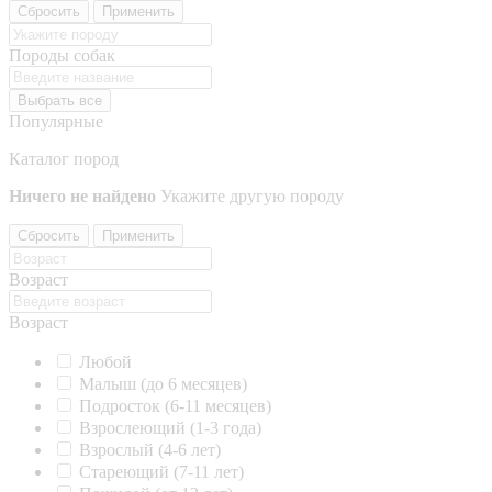
Сбросить
Применить
Породы собак
Выбрать все
Популярные
Каталог пород
Ничего не найдено
Укажите другую породу
Сбросить
Применить
Возраст
Возраст
Любой
Малыш (до 6 месяцев)
Подросток (6-11 месяцев)
Взрослеющий (1-3 года)
Взрослый (4-6 лет)
Стареющий (7-11 лет)