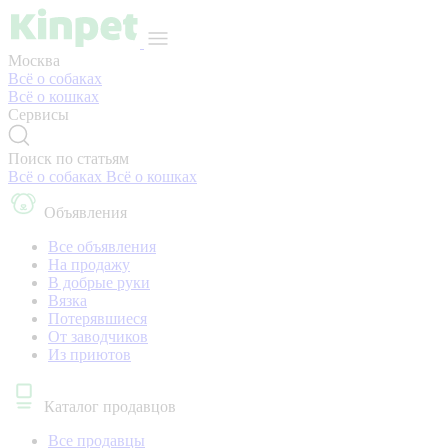
Москва
Всё о собаках
Всё о кошках
Сервисы
Поиск по статьям
Всё о собаках
Всё о кошках
Объявления
Все объявления
На продажу
В добрые руки
Вязка
Потерявшиеся
От заводчиков
Из приютов
Каталог продавцов
Все продавцы