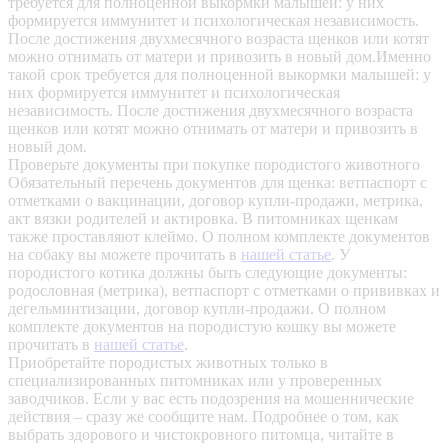
требуется для полноценной выкормки малышей: у них
формируется иммунитет и психологическая независимость.
После достижения двухмесячного возраста щенков или котят
можно отнимать от матери и привозить в новый дом.Именно
такой срок требуется для полноценной выкормки малышей: у
них формируется иммунитет и психологическая
независимость. После достижения двухмесячного возраста
щенков или котят можно отнимать от матери и привозить в
новый дом.
Проверьте документы при покупке породистого животного
Обязательный перечень документов для щенка: ветпаспорт с
отметками о вакцинации, договор купли-продажи, метрика,
акт вязки родителей и актировка. В питомниках щенкам
также проставляют клеймо. О полном комплекте документов
на собаку вы можете прочитать в
нашей статье
.
У
породистого котика должны быть следующие документы:
родословная (метрика), ветпаспорт с отметками о прививках и
дегельминтизации, договор купли-продажи. О полном
комплекте документов на породистую кошку вы можете
прочитать в
нашей статье
.
Приобретайте породистых животных только в
специализированных питомниках или у проверенных
заводчиков. Если у вас есть подозрения на мошеннические
действия – сразу же сообщите нам.
Подробнее о том, как
выбрать здорового и чистокровного питомца, читайте в