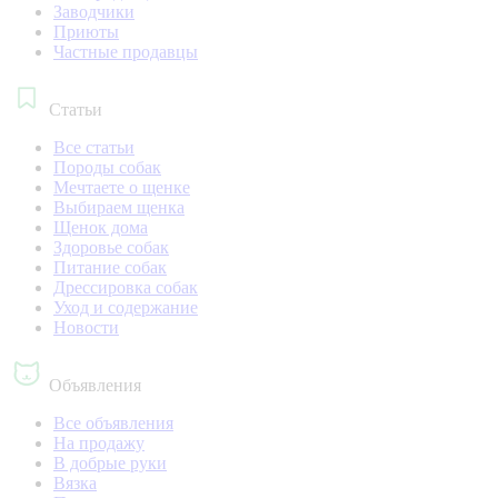
Заводчики
Приюты
Частные продавцы
Статьи
Все статьи
Породы собак
Мечтаете о щенке
Выбираем щенка
Щенок дома
Здоровье собак
Питание собак
Дрессировка собак
Уход и содержание
Новости
Объявления
Все объявления
На продажу
В добрые руки
Вязка