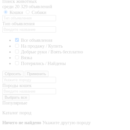
Поиск животных
среди 20 329 объявлений
Кошки
Собаки
Тип объявления
Все объявления
На продажу / Купить
Добрые руки / Взять бесплатно
Вязка
Потерялись / Найдены
Сбросить
Применить
Породы кошек
Выбрать все
Популярные
Каталог пород
Ничего не найдено
Укажите другую породу