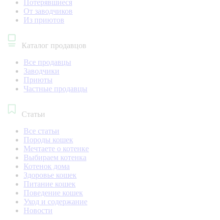
Потерявшиеся
От заводчиков
Из приютов
Каталог продавцов
Все продавцы
Заводчики
Приюты
Частные продавцы
Статьи
Все статьи
Породы кошек
Мечтаете о котенке
Выбираем котенка
Котенок дома
Здоровье кошек
Питание кошек
Поведение кошек
Уход и содержание
Новости