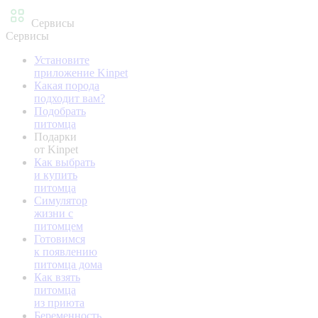
Сервисы
Сервисы
Установите
приложение Kinpet
Какая порода
подходит вам?
Подобрать
питомца
Подарки
от Kinpet
Как выбрать
и купить
питомца
Симулятор
жизни с
питомцем
Готовимся
к появлению
питомца дома
Как взять
питомца
из приюта
Беременность