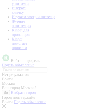
у питомца
Выбрать
кличку
Изучаем эмоции питомца
Журнал
о питомцах
Kinpet для
продавцов
Kinpet
помогает
приютам
Войти в профиль
Подать объявление
Нет результатов
Войти
Москва
Ваш город
Москва
?
Выбрать город
Да
Город подтверждён
Войти
Подать объявление