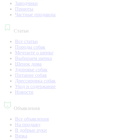
Заводчики
Приюты
Частные продавцы
Статьи
Все статьи
Породы собак
Мечтаете о щенке
Выбираем щенка
Щенок дома
Здоровье собак
Питание собак
Дрессировка собак
Уход и содержание
Новости
Объявления
Все объявления
На продажу
В добрые руки
Вязка