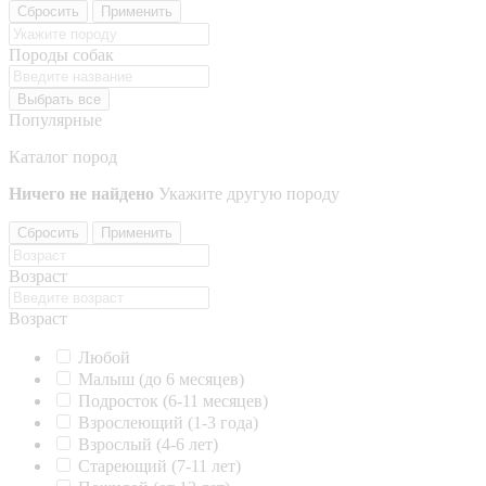
Сбросить
Применить
Породы собак
Выбрать все
Популярные
Каталог пород
Ничего не найдено
Укажите другую породу
Сбросить
Применить
Возраст
Возраст
Любой
Малыш (до 6 месяцев)
Подросток (6-11 месяцев)
Взрослеющий (1-3 года)
Взрослый (4-6 лет)
Стареющий (7-11 лет)