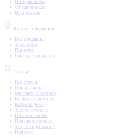
Потерявшиеся
От заводчиков
Из приютов
Каталог продавцов
Все продавцы
Заводчики
Приюты
Частные продавцы
Статьи
Все статьи
Породы кошек
Мечтаете о котенке
Выбираем котенка
Котенок дома
Здоровье кошек
Питание кошек
Поведение кошек
Уход и содержание
Новости