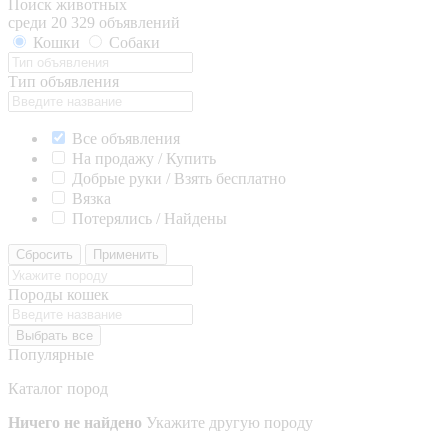
Поиск животных
среди 20 329 объявлений
Кошки
Собаки
Тип объявления
Все объявления
На продажу / Купить
Добрые руки / Взять бесплатно
Вязка
Потерялись / Найдены
Сбросить
Применить
Породы кошек
Выбрать все
Популярные
Каталог пород
Ничего не найдено
Укажите другую породу