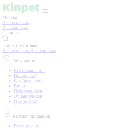
Москва
Всё о собаках
Всё о кошках
Сервисы
Поиск по статьям
Всё о собаках
Всё о кошках
Объявления
Все объявления
На продажу
В добрые руки
Вязка
Потерявшиеся
От заводчиков
Из приютов
Каталог продавцов
Все продавцы