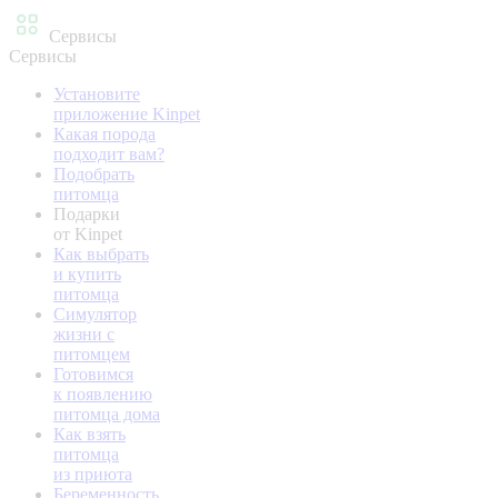
Сервисы
Сервисы
Установите
приложение Kinpet
Какая порода
подходит вам?
Подобрать
питомца
Подарки
от Kinpet
Как выбрать
и купить
питомца
Симулятор
жизни с
питомцем
Готовимся
к появлению
питомца дома
Как взять
питомца
из приюта
Беременность