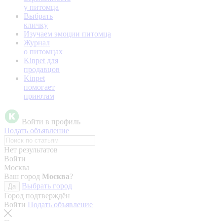
у питомца
Выбрать
кличку
Изучаем эмоции питомца
Журнал
о питомцах
Kinpet для
продавцов
Kinpet
помогает
приютам
Войти в профиль
Подать объявление
Нет результатов
Войти
Москва
Ваш город
Москва
?
Выбрать город
Да
Город подтверждён
Войти
Подать объявление