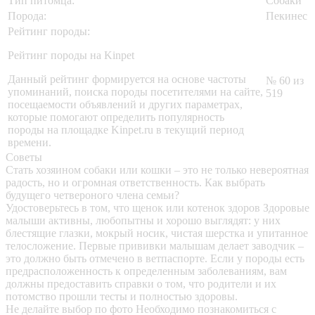
Тип питомца:
Собаки
Порода:
Пекинес
Рейтинг породы:
Рейтинг породы на Kinpet
Данный рейтинг формируется на основе частоты
№ 60 из
упоминаний, поиска породы посетителями на сайте,
519
посещаемости объявлений и других параметрах,
которые помогают определить популярность
породы на площадке Kinpet.ru в текущий период
времени.
Советы
Стать хозяином собаки или кошки – это не только невероятная
радость, но и огромная ответственность. Как выбрать
будущего четвероного члена семьи?
Удостоверьтесь в том, что щенок или котенок здоров
Здоровые
малыши активны, любопытны и хорошо выглядят: у них
блестящие глазки, мокрый носик, чистая шерстка и упитанное
телосложение. Первые прививки малышам делает заводчик –
это должно быть отмечено в ветпаспорте. Если у породы есть
предрасположенность к определенным заболеваниям, вам
должны предоставить справки о том, что родители и их
потомство прошли тесты и полностью здоровы.
Не делайте выбор по фото
Необходимо познакомиться с