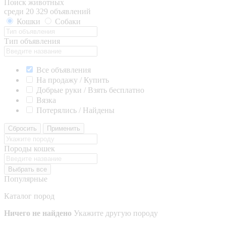
Поиск животных
среди 20 329 объявлений
Кошки
Собаки
Тип объявления
Все объявления
На продажу / Купить
Добрые руки / Взять бесплатно
Вязка
Потерялись / Найдены
Сбросить
Применить
Породы кошек
Выбрать все
Популярные
Каталог пород
Ничего не найдено
Укажите другую породу