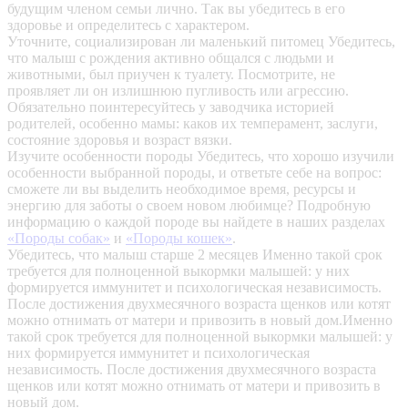
будущим членом семьи лично. Так вы убедитесь в его
здоровье и определитесь с характером.
Уточните, социализирован ли маленький питомец
Убедитесь,
что малыш с рождения активно общался с людьми и
животными, был приучен к туалету. Посмотрите, не
проявляет ли он излишнюю пугливость или агрессию.
Обязательно поинтересуйтесь у заводчика историей
родителей, особенно мамы: каков их темперамент, заслуги,
состояние здоровья и возраст вязки.
Изучите особенности породы
Убедитесь, что хорошо изучили
особенности выбранной породы, и ответьте себе на вопрос:
сможете ли вы выделить необходимое время, ресурсы и
энергию для заботы о своем новом любимце? Подробную
информацию о каждой породе вы найдете в наших разделах
«Породы собак»
и
«Породы кошек»
.
Убедитесь, что малыш старше 2 месяцев
Именно такой срок
требуется для полноценной выкормки малышей: у них
формируется иммунитет и психологическая независимость.
После достижения двухмесячного возраста щенков или котят
можно отнимать от матери и привозить в новый дом.Именно
такой срок требуется для полноценной выкормки малышей: у
них формируется иммунитет и психологическая
независимость. После достижения двухмесячного возраста
щенков или котят можно отнимать от матери и привозить в
новый дом.