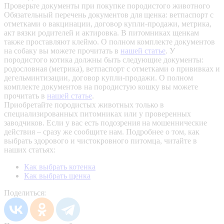
Проверьте документы при покупке породистого животного
Обязательный перечень документов для щенка: ветпаспорт с
отметками о вакцинации, договор купли-продажи, метрика,
акт вязки родителей и актировка. В питомниках щенкам
также проставляют клеймо. О полном комплекте документов
на собаку вы можете прочитать в
нашей статье
.
У
породистого котика должны быть следующие документы:
родословная (метрика), ветпаспорт с отметками о прививках и
дегельминтизации, договор купли-продажи. О полном
комплекте документов на породистую кошку вы можете
прочитать в
нашей статье
.
Приобретайте породистых животных только в
специализированных питомниках или у проверенных
заводчиков. Если у вас есть подозрения на мошеннические
действия – сразу же сообщите нам.
Подробнее о том, как
выбрать здорового и чистокровного питомца, читайте в
наших статьях:
Как выбрать котенка
Как выбрать щенка
Поделиться: