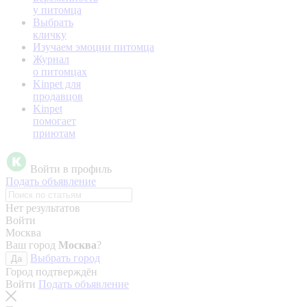
у питомца
Выбрать
кличку
Изучаем эмоции питомца
Журнал
о питомцах
Kinpet для
продавцов
Kinpet
помогает
приютам
Войти в профиль
Подать объявление
Нет результатов
Войти
Москва
Ваш город
Москва
?
Выбрать город
Да
Город подтверждён
Войти
Подать объявление