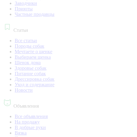
Заводчики
Приюты
Частные продавцы
Статьи
Все статьи
Породы собак
Мечтаете о щенке
Выбираем щенка
Щенок дома
Здоровье собак
Питание собак
Дрессировка собак
Уход и содержание
Новости
Объявления
Все объявления
На продажу
В добрые руки
Вязка