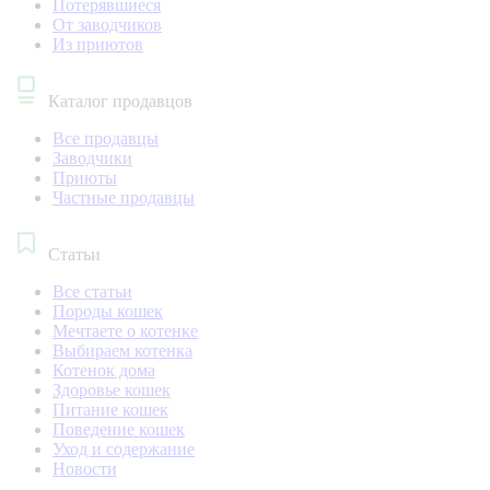
Потерявшиеся
От заводчиков
Из приютов
Каталог продавцов
Все продавцы
Заводчики
Приюты
Частные продавцы
Статьи
Все статьи
Породы кошек
Мечтаете о котенке
Выбираем котенка
Котенок дома
Здоровье кошек
Питание кошек
Поведение кошек
Уход и содержание
Новости