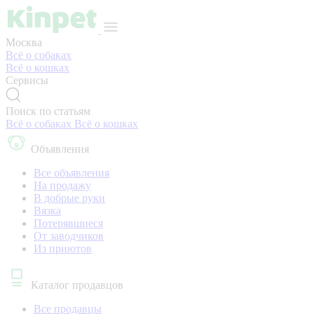
Москва
Всё о собаках
Всё о кошках
Сервисы
Поиск по статьям
Всё о собаках
Всё о кошках
Объявления
Все объявления
На продажу
В добрые руки
Вязка
Потерявшиеся
От заводчиков
Из приютов
Каталог продавцов
Все продавцы