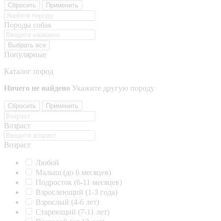
Сбросить
Применить
Породы собак
Выбрать все
Популярные
Каталог пород
Ничего не найдено
Укажите другую породу
Сбросить
Применить
Возраст
Возраст
Любой
Малыш (до 6 месяцев)
Подросток (6-11 месяцев)
Взрослеющий (1-3 года)
Взрослый (4-6 лет)
Стареющий (7-11 лет)