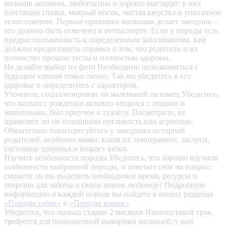
малыши активны, любопытны и хорошо выглядят: у них
блестящие глазки, мокрый носик, чистая шерстка и упитанное
телосложение. Первые прививки малышам делает заводчик –
это должно быть отмечено в ветпаспорте. Если у породы есть
предрасположенность к определенным заболеваниям, вам
должны предоставить справки о том, что родители и их
потомство прошли тесты и полностью здоровы.
Не делайте выбор по фото
Необходимо познакомиться с
будущим членом семьи лично. Так вы убедитесь в его
здоровье и определитесь с характером.
Уточните, социализирован ли маленький питомец
Убедитесь,
что малыш с рождения активно общался с людьми и
животными, был приучен к туалету. Посмотрите, не
проявляет ли он излишнюю пугливость или агрессию.
Обязательно поинтересуйтесь у заводчика историей
родителей, особенно мамы: каков их темперамент, заслуги,
состояние здоровья и возраст вязки.
Изучите особенности породы
Убедитесь, что хорошо изучили
особенности выбранной породы, и ответьте себе на вопрос:
сможете ли вы выделить необходимое время, ресурсы и
энергию для заботы о своем новом любимце? Подробную
информацию о каждой породе вы найдете в наших разделах
«Породы собак»
и
«Породы кошек»
.
Убедитесь, что малыш старше 2 месяцев
Именно такой срок
требуется для полноценной выкормки малышей: у них