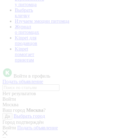
у питомца
Выбрать
кличку
Изучаем эмоции питомца
Журнал
о питомцах
Kinpet для
продавцов
Kinpet
помогает
приютам
Войти в профиль
Подать объявление
Нет результатов
Войти
Москва
Ваш город
Москва
?
Выбрать город
Да
Город подтверждён
Войти
Подать объявление