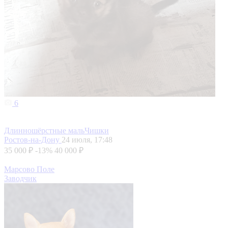
6
Длинношёрстные мальЧишки
Ростов-на-Дону
24 июля, 17:48
35 000 ₽
-13%
40 000 ₽
Марсово Поле
Заводчик