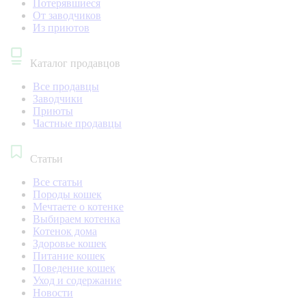
Потерявшиеся
От заводчиков
Из приютов
Каталог продавцов
Все продавцы
Заводчики
Приюты
Частные продавцы
Статьи
Все статьи
Породы кошек
Мечтаете о котенке
Выбираем котенка
Котенок дома
Здоровье кошек
Питание кошек
Поведение кошек
Уход и содержание
Новости