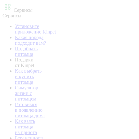
Сервисы
Сервисы
Установите
приложение Kinpet
Какая порода
подходит вам?
Подобрать
питомца
Подарки
от Kinpet
Как выбрать
и купить
питомца
Симулятор
жизни с
питомцем
Готовимся
к появлению
питомца дома
Как взять
питомца
из приюта
Беременность