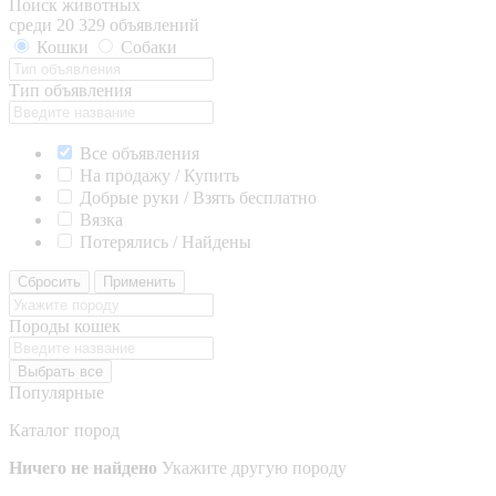
Поиск животных
среди 20 329 объявлений
Кошки
Собаки
Тип объявления
Все объявления
На продажу / Купить
Добрые руки / Взять бесплатно
Вязка
Потерялись / Найдены
Сбросить
Применить
Породы кошек
Выбрать все
Популярные
Каталог пород
Ничего не найдено
Укажите другую породу