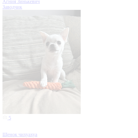
Агния Зинькевич
Заводчик
5
Щенок чихуахуа