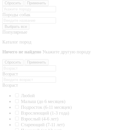
Сбросить
Применить
Породы собак
Выбрать все
Популярные
Каталог пород
Ничего не найдено
Укажите другую породу
Сбросить
Применить
Возраст
Возраст
Любой
Малыш (до 6 месяцев)
Подросток (6-11 месяцев)
Взрослеющий (1-3 года)
Взрослый (4-6 лет)
Стареющий (7-11 лет)