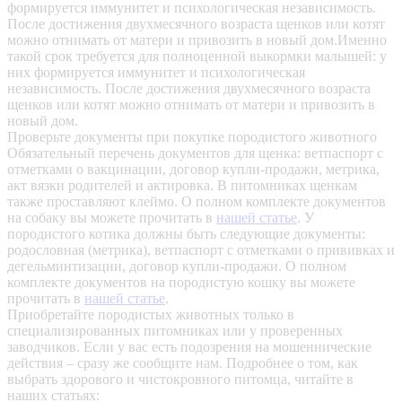
формируется иммунитет и психологическая независимость.
После достижения двухмесячного возраста щенков или котят
можно отнимать от матери и привозить в новый дом.Именно
такой срок требуется для полноценной выкормки малышей: у
них формируется иммунитет и психологическая
независимость. После достижения двухмесячного возраста
щенков или котят можно отнимать от матери и привозить в
новый дом.
Проверьте документы при покупке породистого животного
Обязательный перечень документов для щенка: ветпаспорт с
отметками о вакцинации, договор купли-продажи, метрика,
акт вязки родителей и актировка. В питомниках щенкам
также проставляют клеймо. О полном комплекте документов
на собаку вы можете прочитать в
нашей статье
.
У
породистого котика должны быть следующие документы:
родословная (метрика), ветпаспорт с отметками о прививках и
дегельминтизации, договор купли-продажи. О полном
комплекте документов на породистую кошку вы можете
прочитать в
нашей статье
.
Приобретайте породистых животных только в
специализированных питомниках или у проверенных
заводчиков. Если у вас есть подозрения на мошеннические
действия – сразу же сообщите нам.
Подробнее о том, как
выбрать здорового и чистокровного питомца, читайте в
наших статьях: