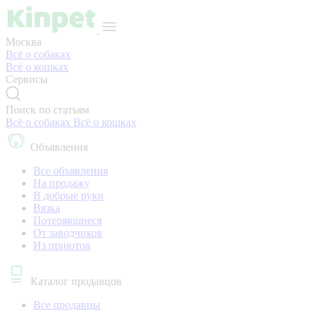
Москва
Всё о собаках
Всё о кошках
Сервисы
Поиск по статьям
Всё о собаках
Всё о кошках
Объявления
Все объявления
На продажу
В добрые руки
Вязка
Потерявшиеся
От заводчиков
Из приютов
Каталог продавцов
Все продавцы