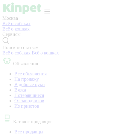
Москва
Всё о собаках
Всё о кошках
Сервисы
Поиск по статьям
Всё о собаках
Всё о кошках
Объявления
Все объявления
На продажу
В добрые руки
Вязка
Потерявшиеся
От заводчиков
Из приютов
Каталог продавцов
Все продавцы