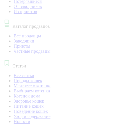
Потерявшиеся
От заводчиков
Из приютов
Каталог продавцов
Все продавцы
Заводчики
Приюты
Частные продавцы
Статьи
Все статьи
Породы кошек
Мечтаете о котенке
Выбираем котенка
Котенок дома
Здоровье кошек
Питание кошек
Поведение кошек
Уход и содержание
Новости