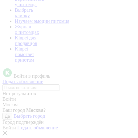
у питомца
Выбрать
кличку
Изучаем эмоции питомца
Журнал
о питомцах
Kinpet для
продавцов
Kinpet
помогает
приютам
Войти в профиль
Подать объявление
Нет результатов
Войти
Москва
Ваш город
Москва
?
Выбрать город
Да
Город подтверждён
Войти
Подать объявление