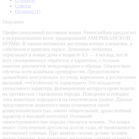
О породе
Советы
Подарки
(1)
Описание
Профессиональный питомник кошек AmericanBom предлагает
к резервированию котят традиционной АМЕРИКАНСКОЙ
БУРМЫ. В нашем питомнике доступны котики и кошечки, в
соболином и шампань окрасе. Домашние любимцы
переезжают в новые дома в возрасте 3,5 — 4 месяца, после
всех своевременных обработок и карантина, с полным
пакетом документов международного образца. Обязательно
обучены всем кошачьим премудростям. Предоставляем
дальнейшие консультации по уходу, кормлению и воспитанию
малышей. •••Особенности характера••• Это обладатели
уникального характера, формирование которого происходило
на протяжении становления породы. Поведение и повадки
этих животных передаются на генетическом уровне. Данные
представители животного мира отличаются своей
коммуникабельностью, имеют общительный, дружелюбный
характер и высокий интеллект. Основной
ориентированностью породы считается человек. Эта кошка
может стать верным другом на долгие годы, её привязанность
напоминает собачью. При занятии своими делами человек
может заметить, как животное, не уставая, следует за ним по