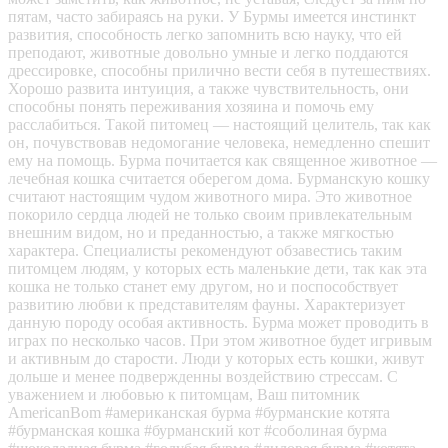
пятам, часто забираясь на руки. У Бурмы имеется инстинкт
развития, способность легко запомнить всю науку, что ей
преподают, животные довольно умные и легко поддаются
дрессировке, способны прилично вести себя в путешествиях.
Хорошо развита интуиция, а также чувствительность, они
способны понять переживания хозяина и помочь ему
расслабиться. Такой питомец — настоящий целитель, так как
он, почувствовав недомогание человека, немедленно спешит
ему на помощь. Бурма почитается как священное животное —
лечебная кошка считается оберегом дома. Бурманскую кошку
считают настоящим чудом животного мира. Это животное
покорило сердца людей не только своим привлекательным
внешним видом, но и преданностью, а также мягкостью
характера. Специалисты рекомендуют обзавестись таким
питомцем людям, у которых есть маленькие дети, так как эта
кошка не только станет ему другом, но и поспособствует
развитию любви к представителям фауны. Характеризует
данную породу особая активность. Бурма может проводить в
играх по несколько часов. При этом животное будет игривым
и активным до старости. Люди у которых есть кошки, живут
дольше и менее подвержденны воздействию стрессам. С
уважением и любовью к питомцам, Ваш питомник
AmericanBom #американская бурма #бурманские котята
#бурманская кошка #бурманский кот #соболиная бурма