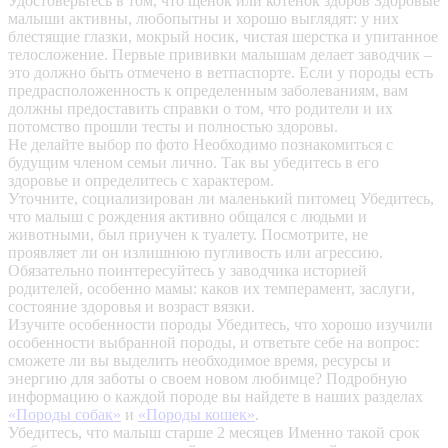
Удостоверьтесь в том, что щенок или котенок здоров
Здоровые
малыши активны, любопытны и хорошо выглядят: у них
блестящие глазки, мокрый носик, чистая шерстка и упитанное
телосложение. Первые прививки малышам делает заводчик –
это должно быть отмечено в ветпаспорте. Если у породы есть
предрасположенность к определенным заболеваниям, вам
должны предоставить справки о том, что родители и их
потомство прошли тесты и полностью здоровы.
Не делайте выбор по фото
Необходимо познакомиться с
будущим членом семьи лично. Так вы убедитесь в его
здоровье и определитесь с характером.
Уточните, социализирован ли маленький питомец
Убедитесь,
что малыш с рождения активно общался с людьми и
животными, был приучен к туалету. Посмотрите, не
проявляет ли он излишнюю пугливость или агрессию.
Обязательно поинтересуйтесь у заводчика историей
родителей, особенно мамы: каков их темперамент, заслуги,
состояние здоровья и возраст вязки.
Изучите особенности породы
Убедитесь, что хорошо изучили
особенности выбранной породы, и ответьте себе на вопрос:
сможете ли вы выделить необходимое время, ресурсы и
энергию для заботы о своем новом любимце? Подробную
информацию о каждой породе вы найдете в наших разделах
«Породы собак»
и
«Породы кошек»
.
Убедитесь, что малыш старше 2 месяцев
Именно такой срок