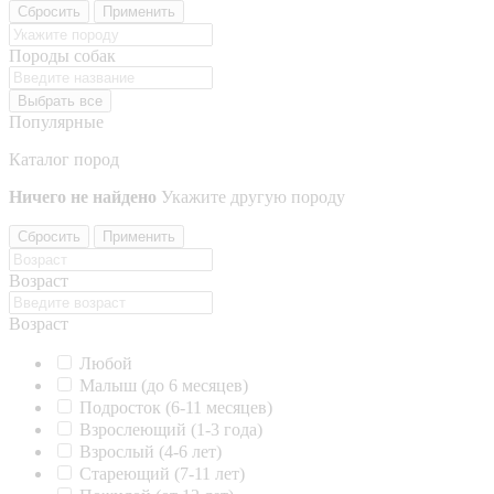
Сбросить
Применить
Породы собак
Выбрать все
Популярные
Каталог пород
Ничего не найдено
Укажите другую породу
Сбросить
Применить
Возраст
Возраст
Любой
Малыш (до 6 месяцев)
Подросток (6-11 месяцев)
Взрослеющий (1-3 года)
Взрослый (4-6 лет)
Стареющий (7-11 лет)