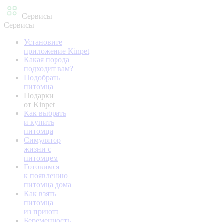
Сервисы
Сервисы
Установите
приложение Kinpet
Какая порода
подходит вам?
Подобрать
питомца
Подарки
от Kinpet
Как выбрать
и купить
питомца
Симулятор
жизни с
питомцем
Готовимся
к появлению
питомца дома
Как взять
питомца
из приюта
Беременность