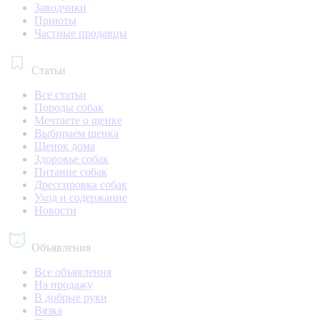
Заводчики
Приюты
Частные продавцы
Статьи
Все статьи
Породы собак
Мечтаете о щенке
Выбираем щенка
Щенок дома
Здоровье собак
Питание собак
Дрессировка собак
Уход и содержание
Новости
Объявления
Все объявления
На продажу
В добрые руки
Вязка