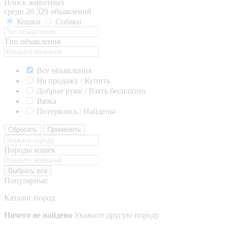
Поиск животных
среди 20 329 объявлений
Кошки
Собаки
Тип объявления
Все объявления
На продажу / Купить
Добрые руки / Взять бесплатно
Вязка
Потерялись / Найдены
Сбросить
Применить
Породы кошек
Выбрать все
Популярные
Каталог пород
Ничего не найдено
Укажите другую породу