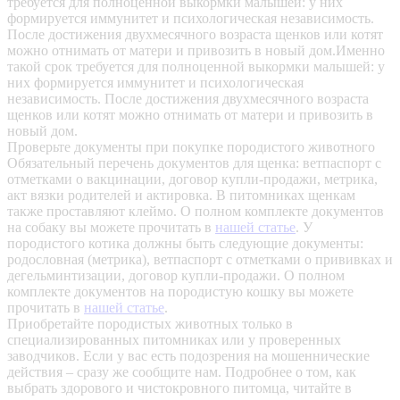
требуется для полноценной выкормки малышей: у них
формируется иммунитет и психологическая независимость.
После достижения двухмесячного возраста щенков или котят
можно отнимать от матери и привозить в новый дом.Именно
такой срок требуется для полноценной выкормки малышей: у
них формируется иммунитет и психологическая
независимость. После достижения двухмесячного возраста
щенков или котят можно отнимать от матери и привозить в
новый дом.
Проверьте документы при покупке породистого животного
Обязательный перечень документов для щенка: ветпаспорт с
отметками о вакцинации, договор купли-продажи, метрика,
акт вязки родителей и актировка. В питомниках щенкам
также проставляют клеймо. О полном комплекте документов
на собаку вы можете прочитать в
нашей статье
.
У
породистого котика должны быть следующие документы:
родословная (метрика), ветпаспорт с отметками о прививках и
дегельминтизации, договор купли-продажи. О полном
комплекте документов на породистую кошку вы можете
прочитать в
нашей статье
.
Приобретайте породистых животных только в
специализированных питомниках или у проверенных
заводчиков. Если у вас есть подозрения на мошеннические
действия – сразу же сообщите нам.
Подробнее о том, как
выбрать здорового и чистокровного питомца, читайте в