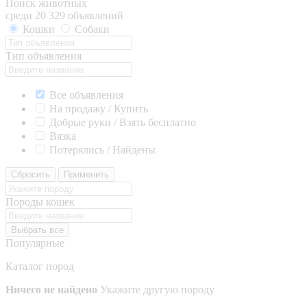
Поиск животных
среди 20 329 объявлений
Кошки
Собаки
Тип объявления
Все объявления
На продажу / Купить
Добрые руки / Взять бесплатно
Вязка
Потерялись / Найдены
Сбросить
Применить
Породы кошек
Выбрать все
Популярные
Каталог пород
Ничего не найдено
Укажите другую породу