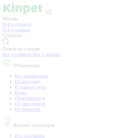
Москва
Всё о собаках
Всё о кошках
Сервисы
Поиск по статьям
Всё о собаках
Всё о кошках
Объявления
Все объявления
На продажу
В добрые руки
Вязка
Потерявшиеся
От заводчиков
Из приютов
Каталог продавцов
Все продавцы