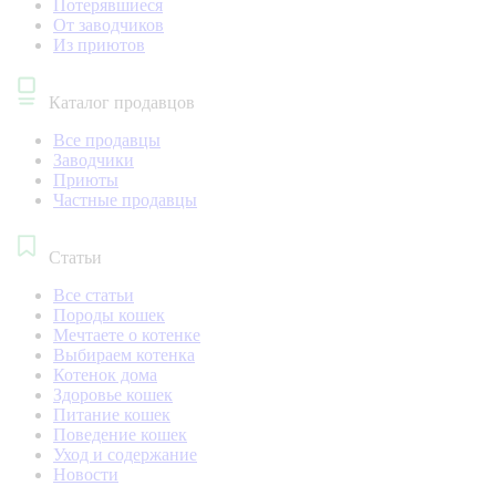
Потерявшиеся
От заводчиков
Из приютов
Каталог продавцов
Все продавцы
Заводчики
Приюты
Частные продавцы
Статьи
Все статьи
Породы кошек
Мечтаете о котенке
Выбираем котенка
Котенок дома
Здоровье кошек
Питание кошек
Поведение кошек
Уход и содержание
Новости