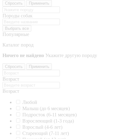
Сбросить
Применить
Породы собак
Выбрать все
Популярные
Каталог пород
Ничего не найдено
Укажите другую породу
Сбросить
Применить
Возраст
Возраст
Любой
Малыш (до 6 месяцев)
Подросток (6-11 месяцев)
Взрослеющий (1-3 года)
Взрослый (4-6 лет)
Стареющий (7-11 лет)