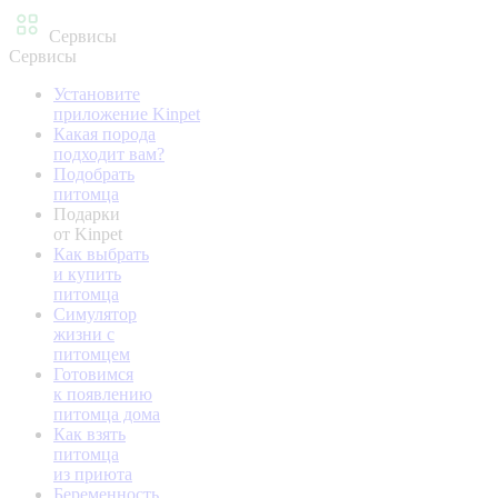
Сервисы
Сервисы
Установите
приложение Kinpet
Какая порода
подходит вам?
Подобрать
питомца
Подарки
от Kinpet
Как выбрать
и купить
питомца
Симулятор
жизни с
питомцем
Готовимся
к появлению
питомца дома
Как взять
питомца
из приюта
Беременность