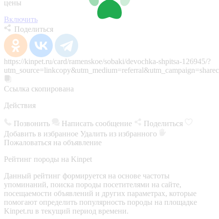
цены
Включить
Поделиться
https://kinpet.ru/card/ramenskoe/sobaki/devochka-shpitsa-126945/?
utm_source=linkcopy&utm_medium=referral&utm_campaign=sharec
Ссылка скопирована
Действия
Позвонить
Написать сообщение
Поделиться
Добавить в избранное
Удалить из избранного
Пожаловаться на объявление
Рейтинг породы на Kinpet
Данный рейтинг формируется на основе частоты
упоминаний, поиска породы посетителями на сайте,
посещаемости объявлений и других параметрах, которые
помогают определить популярность породы на площадке
Kinpet.ru в текущий период времени.