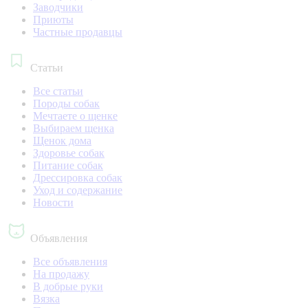
Заводчики
Приюты
Частные продавцы
Статьи
Все статьи
Породы собак
Мечтаете о щенке
Выбираем щенка
Щенок дома
Здоровье собак
Питание собак
Дрессировка собак
Уход и содержание
Новости
Объявления
Все объявления
На продажу
В добрые руки
Вязка