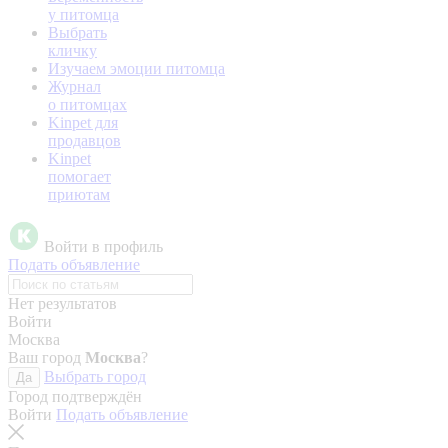
у питомца
Выбрать
кличку
Изучаем эмоции питомца
Журнал
о питомцах
Kinpet для
продавцов
Kinpet
помогает
приютам
Войти в профиль
Подать объявление
Нет результатов
Войти
Москва
Ваш город
Москва
?
Выбрать город
Да
Город подтверждён
Войти
Подать объявление