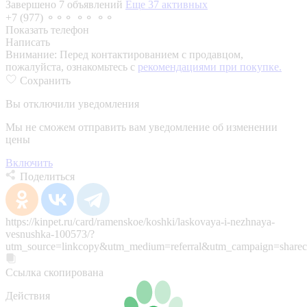
Завершено 7 объявлений
Еще 37 активных
+7 (977) ⚬⚬⚬ ⚬⚬ ⚬⚬
Показать телефон
Написать
Внимание:
Перед контактированием с продавцом,
пожалуйста, ознакомьтесь с
рекомендациями при покупке.
Сохранить
Вы отключили уведомления
Мы не сможем отправить вам уведомление об изменении
цены
Включить
Поделиться
https://kinpet.ru/card/ramenskoe/koshki/laskovaya-i-nezhnaya-
vesnushka-100573/?
utm_source=linkcopy&utm_medium=referral&utm_campaign=sharec
Ссылка скопирована
Действия