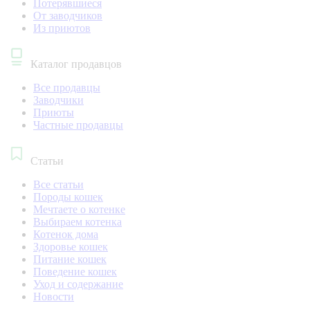
Потерявшиеся
От заводчиков
Из приютов
Каталог продавцов
Все продавцы
Заводчики
Приюты
Частные продавцы
Статьи
Все статьи
Породы кошек
Мечтаете о котенке
Выбираем котенка
Котенок дома
Здоровье кошек
Питание кошек
Поведение кошек
Уход и содержание
Новости