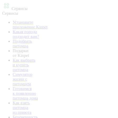
Сервисы
Сервисы
Установите
приложение Kinpet
Какая порода
подходит вам?
Подобрать
питомца
Подарки
от Kinpet
Как выбрать
и купить
питомца
Симулятор
жизни с
питомцем
Готовимся
к появлению
питомца дома
Как взять
питомца
из приюта
Беременность