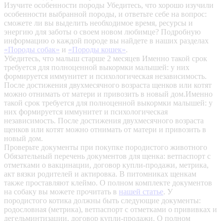
Изучите особенности породы
Убедитесь, что хорошо изучили
особенности выбранной породы, и ответьте себе на вопрос:
сможете ли вы выделить необходимое время, ресурсы и
энергию для заботы о своем новом любимце? Подробную
информацию о каждой породе вы найдете в наших разделах
«Породы собак»
и
«Породы кошек»
.
Убедитесь, что малыш старше 2 месяцев
Именно такой срок
требуется для полноценной выкормки малышей: у них
формируется иммунитет и психологическая независимость.
После достижения двухмесячного возраста щенков или котят
можно отнимать от матери и привозить в новый дом.Именно
такой срок требуется для полноценной выкормки малышей: у
них формируется иммунитет и психологическая
независимость. После достижения двухмесячного возраста
щенков или котят можно отнимать от матери и привозить в
новый дом.
Проверьте документы при покупке породистого животного
Обязательный перечень документов для щенка: ветпаспорт с
отметками о вакцинации, договор купли-продажи, метрика,
акт вязки родителей и актировка. В питомниках щенкам
также проставляют клеймо. О полном комплекте документов
на собаку вы можете прочитать в
нашей статье
.
У
породистого котика должны быть следующие документы:
родословная (метрика), ветпаспорт с отметками о прививках и
дегельминтизации, договор купли-продажи. О полном