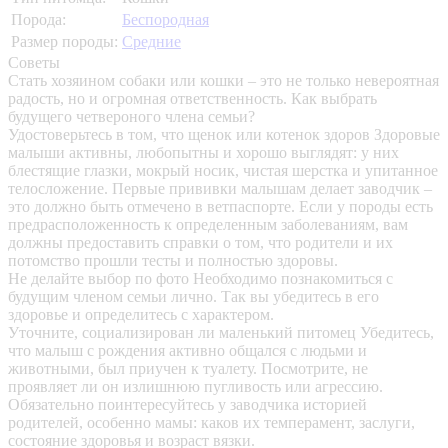
Порода:
Беспородная
Размер породы:
Средние
Советы
Стать хозяином собаки или кошки – это не только невероятная
радость, но и огромная ответственность. Как выбрать
будущего четвероного члена семьи?
Удостоверьтесь в том, что щенок или котенок здоров
Здоровые
малыши активны, любопытны и хорошо выглядят: у них
блестящие глазки, мокрый носик, чистая шерстка и упитанное
телосложение. Первые прививки малышам делает заводчик –
это должно быть отмечено в ветпаспорте. Если у породы есть
предрасположенность к определенным заболеваниям, вам
должны предоставить справки о том, что родители и их
потомство прошли тесты и полностью здоровы.
Не делайте выбор по фото
Необходимо познакомиться с
будущим членом семьи лично. Так вы убедитесь в его
здоровье и определитесь с характером.
Уточните, социализирован ли маленький питомец
Убедитесь,
что малыш с рождения активно общался с людьми и
животными, был приучен к туалету. Посмотрите, не
проявляет ли он излишнюю пугливость или агрессию.
Обязательно поинтересуйтесь у заводчика историей
родителей, особенно мамы: каков их темперамент, заслуги,
состояние здоровья и возраст вязки.