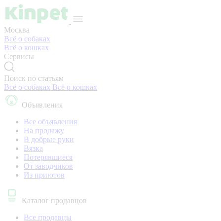
Москва
Всё о собаках
Всё о кошках
Сервисы
Поиск по статьям
Всё о собаках
Всё о кошках
Объявления
Все объявления
На продажу
В добрые руки
Вязка
Потерявшиеся
От заводчиков
Из приютов
Каталог продавцов
Все продавцы