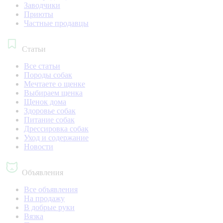
Заводчики
Приюты
Частные продавцы
Статьи
Все статьи
Породы собак
Мечтаете о щенке
Выбираем щенка
Щенок дома
Здоровье собак
Питание собак
Дрессировка собак
Уход и содержание
Новости
Объявления
Все объявления
На продажу
В добрые руки
Вязка