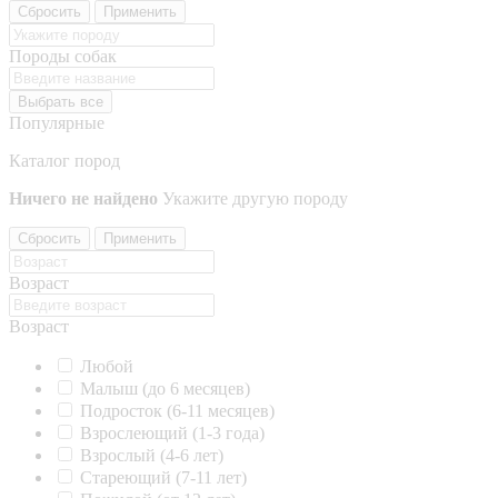
Сбросить
Применить
Породы собак
Выбрать все
Популярные
Каталог пород
Ничего не найдено
Укажите другую породу
Сбросить
Применить
Возраст
Возраст
Любой
Малыш (до 6 месяцев)
Подросток (6-11 месяцев)
Взрослеющий (1-3 года)
Взрослый (4-6 лет)
Стареющий (7-11 лет)