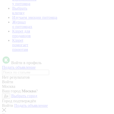
у питомца
Выбрать
кличку
Изучаем эмоции питомца
Журнал
о питомцах
Kinpet для
продавцов
Kinpet
помогает
приютам
Войти в профиль
Подать объявление
Нет результатов
Войти
Москва
Ваш город
Москва
?
Выбрать город
Да
Город подтверждён
Войти
Подать объявление