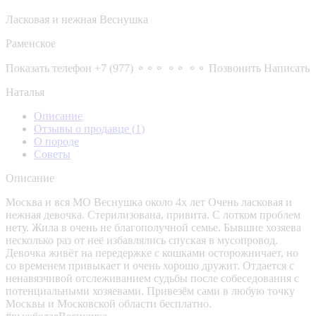
Ласковая и нежная Веснушка
Раменское
Показать телефон
+7 (977) ⚬⚬⚬ ⚬⚬ ⚬⚬
Позвонить
Написать
Наталья
Описание
Отзывы о продавце
(1)
О породе
Советы
Описание
Москва и вся МО Веснушка около 4х лет Очень ласковая и
нежная девочка. Стерилизована, привита. С лотком проблем
нету. Жила в очень не благополучной семье. Бывшие хозяева
несколько раз от неё избавлялись спуская в мусопровод.
Девочка живёт на передержке с кошками осторожничает, но
со временем привыкает и очень хорошо дружит. Отдается с
ненавязчивой отслеживанием судьбы после собеседования с
потенциальными хозяевами. Привезём сами в любую точку
Москвы и Московской области бесплатно.