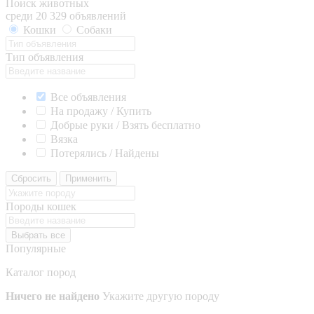
Поиск животных
среди 20 329 объявлений
Кошки
Собаки
Тип объявления
Все объявления
На продажу / Купить
Добрые руки / Взять бесплатно
Вязка
Потерялись / Найдены
Сбросить
Применить
Породы кошек
Выбрать все
Популярные
Каталог пород
Ничего не найдено
Укажите другую породу