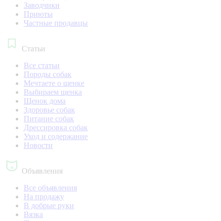
Заводчики
Приюты
Частные продавцы
Статьи
Все статьи
Породы собак
Мечтаете о щенке
Выбираем щенка
Щенок дома
Здоровье собак
Питание собак
Дрессировка собак
Уход и содержание
Новости
Объявления
Все объявления
На продажу
В добрые руки
Вязка