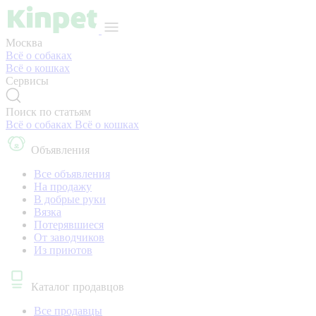
Москва
Всё о собаках
Всё о кошках
Сервисы
Поиск по статьям
Всё о собаках
Всё о кошках
Объявления
Все объявления
На продажу
В добрые руки
Вязка
Потерявшиеся
От заводчиков
Из приютов
Каталог продавцов
Все продавцы