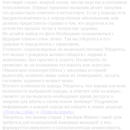
блестящие глазки, мокрый носик, чистая шерстка и упитанное
телосложение. Первые прививки малышам делает заводчик –
это должно быть отмечено в ветпаспорте. Если у породы есть
предрасположенность к определенным заболеваниям, вам
должны предоставить справки о том, что родители и их
потомство прошли тесты и полностью здоровы.
Не делайте выбор по фото
Необходимо познакомиться с
будущим членом семьи лично. Так вы убедитесь в его
здоровье и определитесь с характером.
Уточните, социализирован ли маленький питомец
Убедитесь,
что малыш с рождения активно общался с людьми и
животными, был приучен к туалету. Посмотрите, не
проявляет ли он излишнюю пугливость или агрессию.
Обязательно поинтересуйтесь у заводчика историей
родителей, особенно мамы: каков их темперамент, заслуги,
состояние здоровья и возраст вязки.
Изучите особенности породы
Убедитесь, что хорошо изучили
особенности выбранной породы, и ответьте себе на вопрос:
сможете ли вы выделить необходимое время, ресурсы и
энергию для заботы о своем новом любимце? Подробную
информацию о каждой породе вы найдете в наших разделах
«Породы собак»
и
«Породы кошек»
.
Убедитесь, что малыш старше 2 месяцев
Именно такой срок
требуется для полноценной выкормки малышей: у них
формируется иммунитет и психологическая независимость.