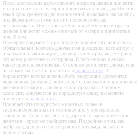
После достижения двухмесячного возраста щенков или котят
можно отнимать от матери и привозить в новый дом.Именно
такой срок требуется для полноценной выкормки малышей: у
них формируется иммунитет и психологическая
независимость. После достижения двухмесячного возраста
щенков или котят можно отнимать от матери и привозить в
новый дом.
Проверьте документы при покупке породистого животного
Обязательный перечень документов для щенка: ветпаспорт с
отметками о вакцинации, договор купли-продажи, метрика,
акт вязки родителей и актировка. В питомниках щенкам
также проставляют клеймо. О полном комплекте документов
на собаку вы можете прочитать в
нашей статье
.
У
породистого котика должны быть следующие документы:
родословная (метрика), ветпаспорт с отметками о прививках и
дегельминтизации, договор купли-продажи. О полном
комплекте документов на породистую кошку вы можете
прочитать в
нашей статье
.
Приобретайте породистых животных только в
специализированных питомниках или у проверенных
заводчиков. Если у вас есть подозрения на мошеннические
действия – сразу же сообщите нам.
Подробнее о том, как
выбрать здорового и чистокровного питомца, читайте в
наших статьях: