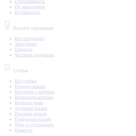
Потерявшиеся
От заводчиков
Из приютов
Каталог продавцов
Все продавцы
Заводчики
Приюты
Частные продавцы
Статьи
Все статьи
Породы кошек
Мечтаете о котенке
Выбираем котенка
Котенок дома
Здоровье кошек
Питание кошек
Поведение кошек
Уход и содержание
Новости