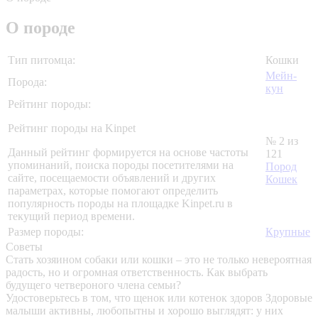
О породе
Тип питомца:
Кошки
Мейн-
Порода:
кун
Рейтинг породы:
Рейтинг породы на Kinpet
№ 2 из
Данный рейтинг формируется на основе частоты
121
упоминаний, поиска породы посетителями на
Пород
сайте, посещаемости объявлений и других
Кошек
параметрах, которые помогают определить
популярность породы на площадке Kinpet.ru в
текущий период времени.
Размер породы:
Крупные
Советы
Стать хозяином собаки или кошки – это не только невероятная
радость, но и огромная ответственность. Как выбрать
будущего четвероного члена семьи?
Удостоверьтесь в том, что щенок или котенок здоров
Здоровые
малыши активны, любопытны и хорошо выглядят: у них