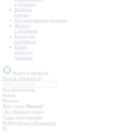
у питомца
Выбрать
кличку
Изучаем эмоции питомца
Журнал
о питомцах
Kinpet для
продавцов
Kinpet
помогает
приютам
Войти в профиль
Подать объявление
Нет результатов
Войти
Москва
Ваш город
Москва
?
Выбрать город
Да
Город подтверждён
Войти
Подать объявление