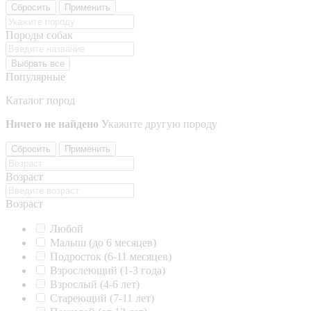
Сбросить
Применить
Породы собак
Выбрать все
Популярные
Каталог пород
Ничего не найдено
Укажите другую породу
Сбросить
Применить
Возраст
Возраст
Любой
Малыш (до 6 месяцев)
Подросток (6-11 месяцев)
Взрослеющий (1-3 года)
Взрослый (4-6 лет)
Стареющий (7-11 лет)