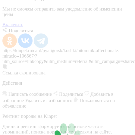
Мы не сможем отправить вам уведомление об изменении
цены
Включить
Поделиться
https://kinpet.ru/card/pyatigorsk/koshki/pitomnik-affectionate-
miracle--106567/?
utm_source=linkcopy&utm_medium=referral&utm_campaign=sharec
Ссылка скопирована
Действия
Написать сообщение
Поделиться
Добавить в
избранное
Удалить из избранного
Пожаловаться на
объявление
Рейтинг породы на Kinpet
Данный рейтинг формируется на основе частоты
упоминаний, поиска породы посетителями на сайте,