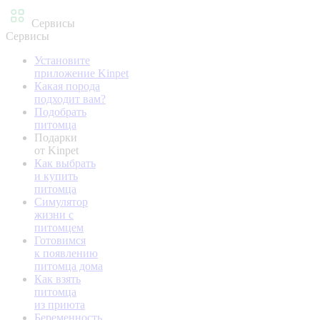
Сервисы
Сервисы
Установите
приложение Kinpet
Какая порода
подходит вам?
Подобрать
питомца
Подарки
от Kinpet
Как выбрать
и купить
питомца
Симулятор
жизни с
питомцем
Готовимся
к появлению
питомца дома
Как взять
питомца
из приюта
Беременность