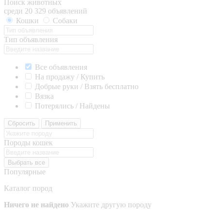
Поиск животных
среди 20 329 объявлений
Кошки
Собаки
Тип объявления
Все объявления
На продажу / Купить
Добрые руки / Взять бесплатно
Вязка
Потерялись / Найдены
Сбросить
Применить
Породы кошек
Выбрать все
Популярные
Каталог пород
Ничего не найдено
Укажите другую породу