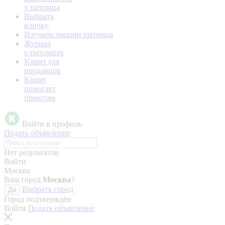
у питомца
Выбрать
кличку
Изучаем эмоции питомца
Журнал
о питомцах
Kinpet для
продавцов
Kinpet
помогает
приютам
Войти в профиль
Подать объявление
Нет результатов
Войти
Москва
Ваш город
Москва
?
Выбрать город
Да
Город подтверждён
Войти
Подать объявление