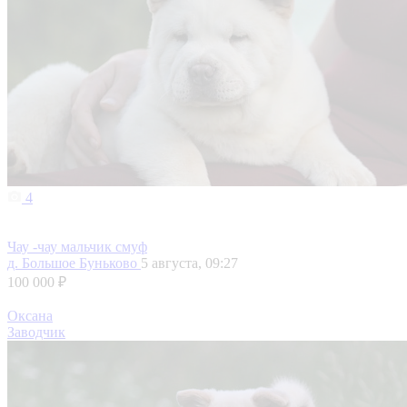
4
Чау -чау мальчик смуф
д. Большое Буньково
5 августа, 09:27
100 000 ₽
Оксана
Заводчик