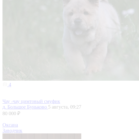
4
Чау -чау цимтовый смуфик
д. Большое Буньково
5 августа, 09:27
80 000 ₽
Оксана
Заводчик