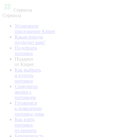
Сервисы
Сервисы
Установите
приложение Kinpet
Какая порода
подходит вам?
Подобрать
питомца
Подарки
от Kinpet
Как выбрать
и купить
питомца
Симулятор
жизни с
питомцем
Готовимся
к появлению
питомца дома
Как взять
питомца
из приюта
Беременность