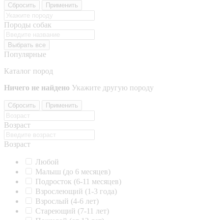
Сбросить
Применить
Породы собак
Выбрать все
Популярные
Каталог пород
Ничего не найдено
Укажите другую породу
Сбросить
Применить
Возраст
Возраст
Любой
Малыш (до 6 месяцев)
Подросток (6-11 месяцев)
Взрослеющий (1-3 года)
Взрослый (4-6 лет)
Стареющий (7-11 лет)