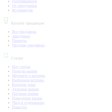
Потерявшиеся
От заводчиков
Из приютов
Каталог продавцов
Все продавцы
Заводчики
Приюты
Частные продавцы
Статьи
Все статьи
Породы кошек
Мечтаете о котенке
Выбираем котенка
Котенок дома
Здоровье кошек
Питание кошек
Поведение кошек
Уход и содержание
Новости