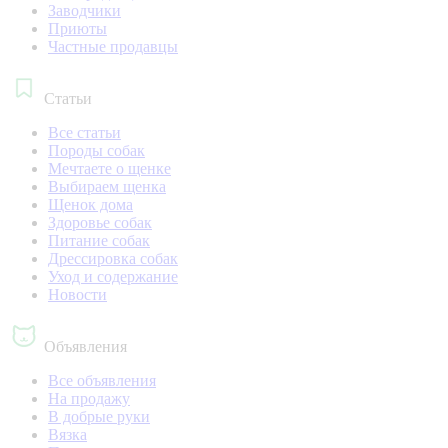
Заводчики
Приюты
Частные продавцы
Статьи
Все статьи
Породы собак
Мечтаете о щенке
Выбираем щенка
Щенок дома
Здоровье собак
Питание собак
Дрессировка собак
Уход и содержание
Новости
Объявления
Все объявления
На продажу
В добрые руки
Вязка