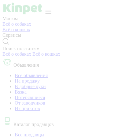
Москва
Всё о собаках
Всё о кошках
Сервисы
Поиск по статьям
Всё о собаках
Всё о кошках
Объявления
Все объявления
На продажу
В добрые руки
Вязка
Потерявшиеся
От заводчиков
Из приютов
Каталог продавцов
Все продавцы