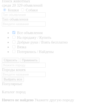
Поиск животных
среди 20 329 объявлений
Кошки
Собаки
Тип объявления
Все объявления
На продажу / Купить
Добрые руки / Взять бесплатно
Вязка
Потерялись / Найдены
Сбросить
Применить
Породы кошек
Выбрать все
Популярные
Каталог пород
Ничего не найдено
Укажите другую породу