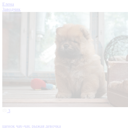
Елена
Заводчик
3
щенок чау-чау, рыжая девочка