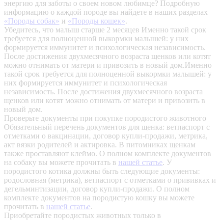
энергию для заботы о своем новом любимце? Подробную
информацию о каждой породе вы найдете в наших разделах
«Породы собак»
и
«Породы кошек»
.
Убедитесь, что малыш старше 2 месяцев
Именно такой срок
требуется для полноценной выкормки малышей: у них
формируется иммунитет и психологическая независимость.
После достижения двухмесячного возраста щенков или котят
можно отнимать от матери и привозить в новый дом.Именно
такой срок требуется для полноценной выкормки малышей: у
них формируется иммунитет и психологическая
независимость. После достижения двухмесячного возраста
щенков или котят можно отнимать от матери и привозить в
новый дом.
Проверьте документы при покупке породистого животного
Обязательный перечень документов для щенка: ветпаспорт с
отметками о вакцинации, договор купли-продажи, метрика,
акт вязки родителей и актировка. В питомниках щенкам
также проставляют клеймо. О полном комплекте документов
на собаку вы можете прочитать в
нашей статье
.
У
породистого котика должны быть следующие документы:
родословная (метрика), ветпаспорт с отметками о прививках и
дегельминтизации, договор купли-продажи. О полном
комплекте документов на породистую кошку вы можете
прочитать в
нашей статье
.
Приобретайте породистых животных только в