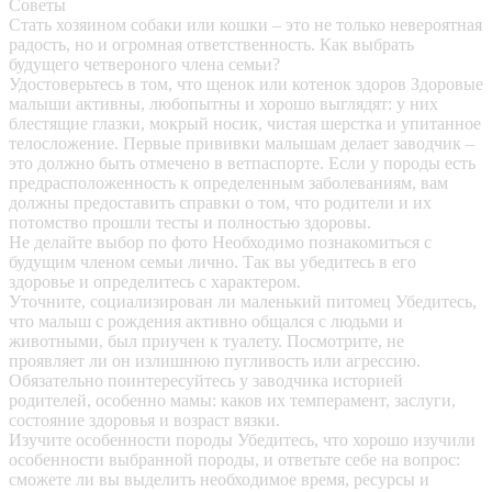
Советы
Стать хозяином собаки или кошки – это не только невероятная
радость, но и огромная ответственность. Как выбрать
будущего четвероного члена семьи?
Удостоверьтесь в том, что щенок или котенок здоров
Здоровые
малыши активны, любопытны и хорошо выглядят: у них
блестящие глазки, мокрый носик, чистая шерстка и упитанное
телосложение. Первые прививки малышам делает заводчик –
это должно быть отмечено в ветпаспорте. Если у породы есть
предрасположенность к определенным заболеваниям, вам
должны предоставить справки о том, что родители и их
потомство прошли тесты и полностью здоровы.
Не делайте выбор по фото
Необходимо познакомиться с
будущим членом семьи лично. Так вы убедитесь в его
здоровье и определитесь с характером.
Уточните, социализирован ли маленький питомец
Убедитесь,
что малыш с рождения активно общался с людьми и
животными, был приучен к туалету. Посмотрите, не
проявляет ли он излишнюю пугливость или агрессию.
Обязательно поинтересуйтесь у заводчика историей
родителей, особенно мамы: каков их темперамент, заслуги,
состояние здоровья и возраст вязки.
Изучите особенности породы
Убедитесь, что хорошо изучили
особенности выбранной породы, и ответьте себе на вопрос:
сможете ли вы выделить необходимое время, ресурсы и