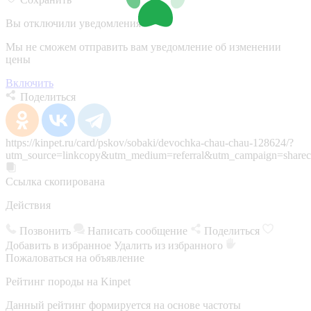
Вы отключили уведомления
Мы не сможем отправить вам уведомление об изменении
цены
Включить
Поделиться
https://kinpet.ru/card/pskov/sobaki/devochka-chau-chau-128624/?
utm_source=linkcopy&utm_medium=referral&utm_campaign=sharec
Ссылка скопирована
Действия
Позвонить
Написать сообщение
Поделиться
Добавить в избранное
Удалить из избранного
Пожаловаться на объявление
Рейтинг породы на Kinpet
Данный рейтинг формируется на основе частоты