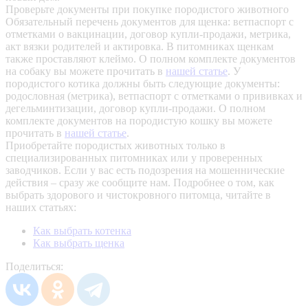
Проверьте документы при покупке породистого животного
Обязательный перечень документов для щенка: ветпаспорт с
отметками о вакцинации, договор купли-продажи, метрика,
акт вязки родителей и актировка. В питомниках щенкам
также проставляют клеймо. О полном комплекте документов
на собаку вы можете прочитать в
нашей статье
.
У
породистого котика должны быть следующие документы:
родословная (метрика), ветпаспорт с отметками о прививках и
дегельминтизации, договор купли-продажи. О полном
комплекте документов на породистую кошку вы можете
прочитать в
нашей статье
.
Приобретайте породистых животных только в
специализированных питомниках или у проверенных
заводчиков. Если у вас есть подозрения на мошеннические
действия – сразу же сообщите нам.
Подробнее о том, как
выбрать здорового и чистокровного питомца, читайте в
наших статьях:
Как выбрать котенка
Как выбрать щенка
Поделиться: