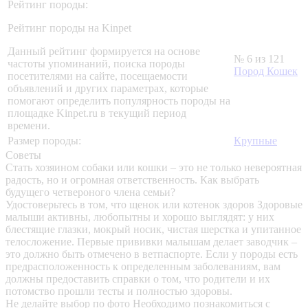
Рейтинг породы:
Рейтинг породы на Kinpet
Данный рейтинг формируется на основе
№ 6 из 121
частоты упоминаний, поиска породы
Пород Кошек
посетителями на сайте, посещаемости
объявлений и других параметрах, которые
помогают определить популярность породы на
площадке Kinpet.ru в текущий период
времени.
Размер породы:
Крупные
Советы
Стать хозяином собаки или кошки – это не только невероятная
радость, но и огромная ответственность. Как выбрать
будущего четвероного члена семьи?
Удостоверьтесь в том, что щенок или котенок здоров
Здоровые
малыши активны, любопытны и хорошо выглядят: у них
блестящие глазки, мокрый носик, чистая шерстка и упитанное
телосложение. Первые прививки малышам делает заводчик –
это должно быть отмечено в ветпаспорте. Если у породы есть
предрасположенность к определенным заболеваниям, вам
должны предоставить справки о том, что родители и их
потомство прошли тесты и полностью здоровы.
Не делайте выбор по фото
Необходимо познакомиться с