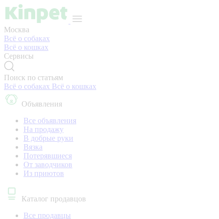
Москва
Всё о собаках
Всё о кошках
Сервисы
Поиск по статьям
Всё о собаках
Всё о кошках
Объявления
Все объявления
На продажу
В добрые руки
Вязка
Потерявшиеся
От заводчиков
Из приютов
Каталог продавцов
Все продавцы