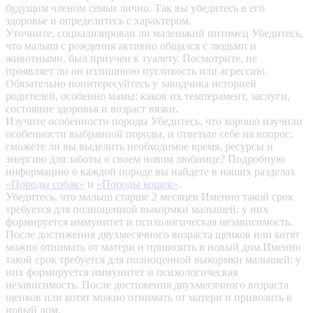
будущим членом семьи лично. Так вы убедитесь в его
здоровье и определитесь с характером.
Уточните, социализирован ли маленький питомец
Убедитесь,
что малыш с рождения активно общался с людьми и
животными, был приучен к туалету. Посмотрите, не
проявляет ли он излишнюю пугливость или агрессию.
Обязательно поинтересуйтесь у заводчика историей
родителей, особенно мамы: каков их темперамент, заслуги,
состояние здоровья и возраст вязки.
Изучите особенности породы
Убедитесь, что хорошо изучили
особенности выбранной породы, и ответьте себе на вопрос:
сможете ли вы выделить необходимое время, ресурсы и
энергию для заботы о своем новом любимце? Подробную
информацию о каждой породе вы найдете в наших разделах
«Породы собак»
и
«Породы кошек»
.
Убедитесь, что малыш старше 2 месяцев
Именно такой срок
требуется для полноценной выкормки малышей: у них
формируется иммунитет и психологическая независимость.
После достижения двухмесячного возраста щенков или котят
можно отнимать от матери и привозить в новый дом.Именно
такой срок требуется для полноценной выкормки малышей: у
них формируется иммунитет и психологическая
независимость. После достижения двухмесячного возраста
щенков или котят можно отнимать от матери и привозить в
новый дом.