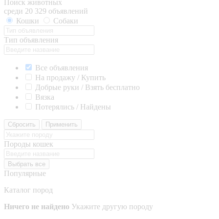
Поиск животных
среди 20 329 объявлений
Кошки
Собаки
Тип объявления
Все объявления
На продажу / Купить
Добрые руки / Взять бесплатно
Вязка
Потерялись / Найдены
Сбросить
Применить
Породы кошек
Выбрать все
Популярные
Каталог пород
Ничего не найдено
Укажите другую породу