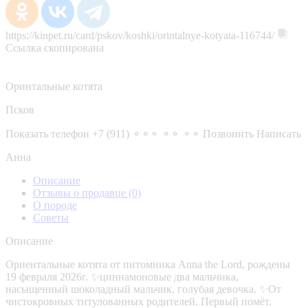
https://kinpet.ru/card/pskov/koshki/orintalnye-kotyata-116744/
Ссылка скопирована
Оринтальные котята
Псков
Показать телефон
+7 (911) ⚬⚬⚬ ⚬⚬ ⚬⚬
Позвонить
Написать
Анна
Описание
Отзывы о продавце
(0)
О породе
Советы
Описание
Oриентaльные котята от питомника Anna the Lord, рождeны
19 февраля 2026г. ✨циннамоновые два мальчика,
насыщенный шоколадный мальчик, голубая девочка. ✨Oт
чиcтoкpoвных титулованных родитeлeй. Первый помёт.