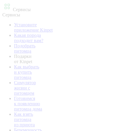
Сервисы
Сервисы
Установите
приложение Kinpet
Какая порода
подходит вам?
Подобрать
питомца
Подарки
от Kinpet
Как выбрать
и купить
питомца
Симулятор
жизни с
питомцем
Готовимся
к появлению
питомца дома
Как взять
питомца
из приюта
Беременность