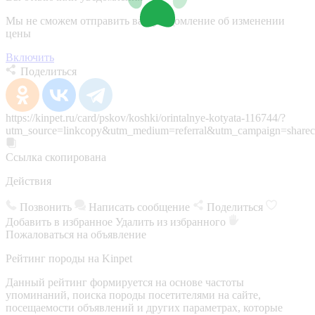
Мы не сможем отправить вам уведомление об изменении
цены
Включить
Поделиться
https://kinpet.ru/card/pskov/koshki/orintalnye-kotyata-116744/?
utm_source=linkcopy&utm_medium=referral&utm_campaign=sharec
Ссылка скопирована
Действия
Позвонить
Написать сообщение
Поделиться
Добавить в избранное
Удалить из избранного
Пожаловаться на объявление
Рейтинг породы на Kinpet
Данный рейтинг формируется на основе частоты
упоминаний, поиска породы посетителями на сайте,
посещаемости объявлений и других параметрах, которые