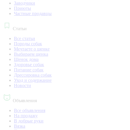
Заводчики
Приюты
Частные продавцы
Статьи
Все статьи
Породы собак
Мечтаете о щенке
Выбираем щенка
Щенок дома
Здоровье собак
Питание собак
Дрессировка собак
Уход и содержание
Новости
Объявления
Все объявления
На продажу
В добрые руки
Вязка