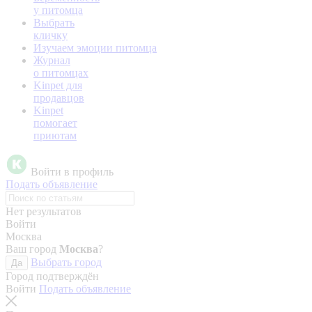
у питомца
Выбрать
кличку
Изучаем эмоции питомца
Журнал
о питомцах
Kinpet для
продавцов
Kinpet
помогает
приютам
Войти в профиль
Подать объявление
Нет результатов
Войти
Москва
Ваш город
Москва
?
Выбрать город
Да
Город подтверждён
Войти
Подать объявление