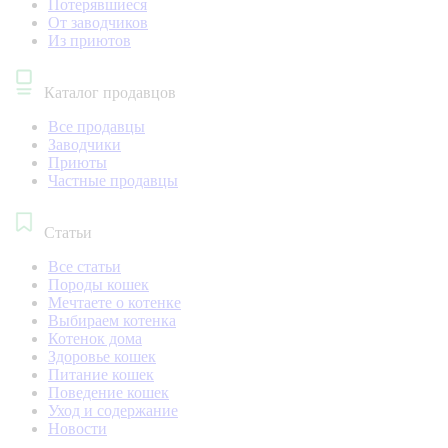
Потерявшиеся
От заводчиков
Из приютов
Каталог продавцов
Все продавцы
Заводчики
Приюты
Частные продавцы
Статьи
Все статьи
Породы кошек
Мечтаете о котенке
Выбираем котенка
Котенок дома
Здоровье кошек
Питание кошек
Поведение кошек
Уход и содержание
Новости