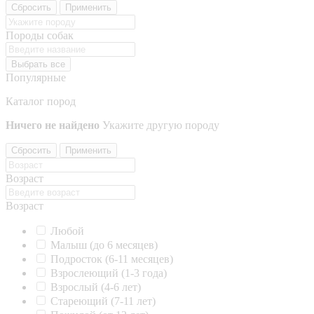
Сбросить
Применить
Породы собак
Выбрать все
Популярные
Каталог пород
Ничего не найдено
Укажите другую породу
Сбросить
Применить
Возраст
Возраст
Любой
Малыш (до 6 месяцев)
Подросток (6-11 месяцев)
Взрослеющий (1-3 года)
Взрослый (4-6 лет)
Стареющий (7-11 лет)