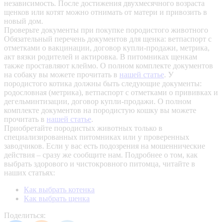
независимость. После достижения двухмесячного возраста
щенков или котят можно отнимать от матери и привозить в
новый дом.
Проверьте документы при покупке породистого животного
Обязательный перечень документов для щенка: ветпаспорт с
отметками о вакцинации, договор купли-продажи, метрика,
акт вязки родителей и актировка. В питомниках щенкам
также проставляют клеймо. О полном комплекте документов
на собаку вы можете прочитать в
нашей статье
.
У
породистого котика должны быть следующие документы:
родословная (метрика), ветпаспорт с отметками о прививках и
дегельминтизации, договор купли-продажи. О полном
комплекте документов на породистую кошку вы можете
прочитать в
нашей статье
.
Приобретайте породистых животных только в
специализированных питомниках или у проверенных
заводчиков. Если у вас есть подозрения на мошеннические
действия – сразу же сообщите нам.
Подробнее о том, как
выбрать здорового и чистокровного питомца, читайте в
наших статьях:
Как выбрать котенка
Как выбрать щенка
Поделиться: