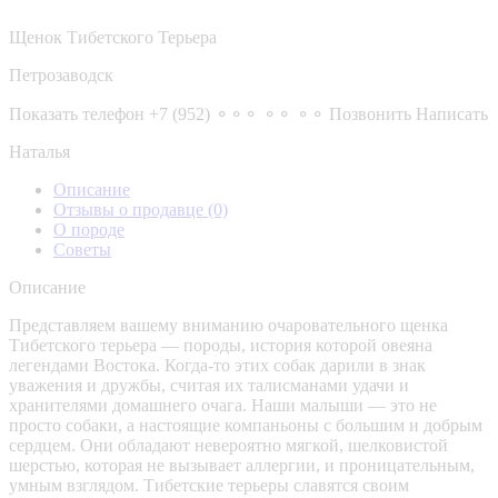
Щенок Тибетского Терьера
Петрозаводск
Показать телефон
+7 (952) ⚬⚬⚬ ⚬⚬ ⚬⚬
Позвонить
Написать
Наталья
Описание
Отзывы о продавце
(0)
О породе
Советы
Описание
Представляем вашему вниманию очаровательного щенка
Тибетского терьера — породы, история которой овеяна
легендами Востока. Когда-то этих собак дарили в знак
уважения и дружбы, считая их талисманами удачи и
хранителями домашнего очага. Наши малыши — это не
просто собаки, а настоящие компаньоны с большим и добрым
сердцем. Они обладают невероятно мягкой, шелковистой
шерстью, которая не вызывает аллергии, и проницательным,
умным взглядом. Тибетские терьеры славятся своим