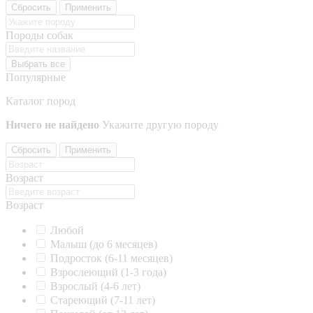
Сбросить
Применить
Породы собак
Выбрать все
Популярные
Каталог пород
Ничего не найдено
Укажите другую породу
Сбросить
Применить
Возраст
Возраст
Любой
Малыш (до 6 месяцев)
Подросток (6-11 месяцев)
Взрослеющий (1-3 года)
Взрослый (4-6 лет)
Стареющий (7-11 лет)