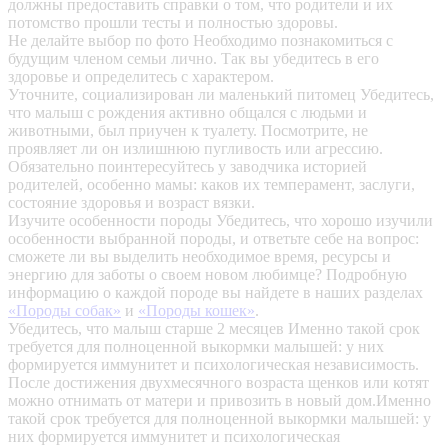
должны предоставить справки о том, что родители и их
потомство прошли тесты и полностью здоровы.
Не делайте выбор по фото
Необходимо познакомиться с
будущим членом семьи лично. Так вы убедитесь в его
здоровье и определитесь с характером.
Уточните, социализирован ли маленький питомец
Убедитесь,
что малыш с рождения активно общался с людьми и
животными, был приучен к туалету. Посмотрите, не
проявляет ли он излишнюю пугливость или агрессию.
Обязательно поинтересуйтесь у заводчика историей
родителей, особенно мамы: каков их темперамент, заслуги,
состояние здоровья и возраст вязки.
Изучите особенности породы
Убедитесь, что хорошо изучили
особенности выбранной породы, и ответьте себе на вопрос:
сможете ли вы выделить необходимое время, ресурсы и
энергию для заботы о своем новом любимце? Подробную
информацию о каждой породе вы найдете в наших разделах
«Породы собак»
и
«Породы кошек»
.
Убедитесь, что малыш старше 2 месяцев
Именно такой срок
требуется для полноценной выкормки малышей: у них
формируется иммунитет и психологическая независимость.
После достижения двухмесячного возраста щенков или котят
можно отнимать от матери и привозить в новый дом.Именно
такой срок требуется для полноценной выкормки малышей: у
них формируется иммунитет и психологическая