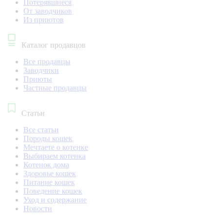
Потерявшиеся
От заводчиков
Из приютов
Каталог продавцов
Все продавцы
Заводчики
Приюты
Частные продавцы
Статьи
Все статьи
Породы кошек
Мечтаете о котенке
Выбираем котенка
Котенок дома
Здоровье кошек
Питание кошек
Поведение кошек
Уход и содержание
Новости