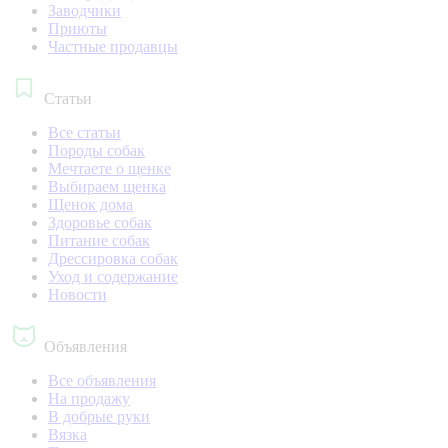
Заводчики
Приюты
Частные продавцы
Статьи
Все статьи
Породы собак
Мечтаете о щенке
Выбираем щенка
Щенок дома
Здоровье собак
Питание собак
Дрессировка собак
Уход и содержание
Новости
Объявления
Все объявления
На продажу
В добрые руки
Вязка