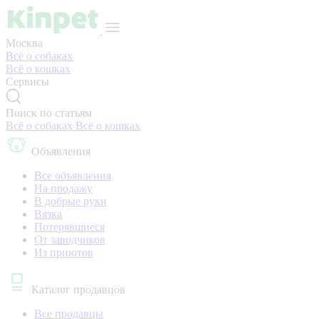
Москва
Всё о собаках
Всё о кошках
Сервисы
Поиск по статьям
Всё о собаках
Всё о кошках
Объявления
Все объявления
На продажу
В добрые руки
Вязка
Потерявшиеся
От заводчиков
Из приютов
Каталог продавцов
Все продавцы