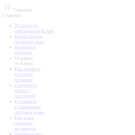
Сервисы
Сервисы
Установите
приложение Kinpet
Какая порода
подходит вам?
Подобрать
питомца
Подарки
от Kinpet
Как выбрать
и купить
питомца
Симулятор
жизни с
питомцем
Готовимся
к появлению
питомца дома
Как взять
питомца
из приюта
Беременность