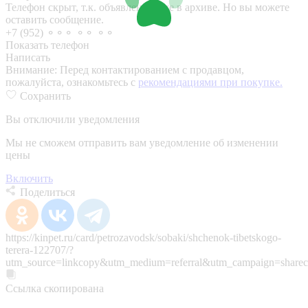
Телефон скрыт, т.к. объявление уже в архиве. Но вы можете
оставить сообщение.
+7 (952) ⚬⚬⚬ ⚬⚬ ⚬⚬
Показать телефон
Написать
Внимание:
Перед контактированием с продавцом,
пожалуйста, ознакомьтесь с
рекомендациями при покупке.
Сохранить
Вы отключили уведомления
Мы не сможем отправить вам уведомление об изменении
цены
Включить
Поделиться
https://kinpet.ru/card/petrozavodsk/sobaki/shchenok-tibetskogo-
terera-122707/?
utm_source=linkcopy&utm_medium=referral&utm_campaign=sharec
Ссылка скопирована