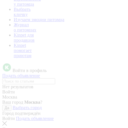
у питомца
Выбрать
кличку
Изучаем эмоции питомца
Журнал
о питомцах
Kinpet для
продавцов
Kinpet
помогает
приютам
Войти в профиль
Подать объявление
Нет результатов
Войти
Москва
Ваш город
Москва
?
Выбрать город
Да
Город подтверждён
Войти
Подать объявление