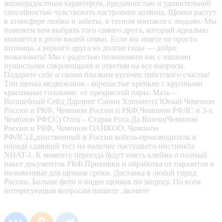
жизнерадостным характером, преданностью и удивительной
способностью чувствовать настроение хозяина. Щенки растут
в атмосфере любви и заботы, в тесном контакте с людьми. Мы
поможем вам выбрать того самого друга, который идеально
впишется в ритм вашей семьи. Если вы ищете не просто
питомца, а верного друга на долгие годы — добро
пожаловать! Мы с радостью познакомим вас с нашими
пушистыми сокровищами и ответим на все вопросы.
Подарите себе и своим близким кусочек тибетского счастья!
Тип щенка медвежонок - коренастые крепкие с крупными
красивыми головами. от прекрасной пары: Мать –
Волшебный Сейд Дарлинг Санни Хэпинесс( Юный Чемпион
России и РКФ, Чемпион России и РКФ,Чемпион РФЛС и 3-х
Чемпион РФСС) Отец – Старая Руса Да Винчи(Чемпион
России и РКФ, Чемпион ОАНКОО, Чемпион
РФЛС).Единственный в России кобель-производитель в
породе сдавший тест на наличие пастушьего инстинкта
NHAT-1. К моменту переезда будут иметь клейма и полный
пакет документов РКФ.Прививки и обработка от паразитов в
положенные для щенков сроки. Доставка в любой город
России. Больше фото и видео щенков по запросу. По всем
интересующим вопросам пишите ,звоните