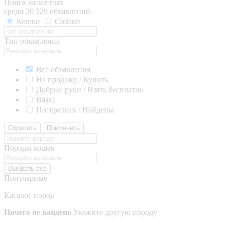
Поиск животных
среди 20 329 объявлений
Кошки
Собаки
Тип объявления
Все объявления
На продажу / Купить
Добрые руки / Взять бесплатно
Вязка
Потерялись / Найдены
Сбросить
Применить
Породы кошек
Выбрать все
Популярные
Каталог пород
Ничего не найдено
Укажите другую породу