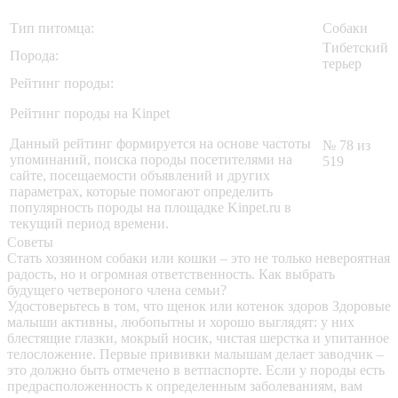
Тип питомца:
Собаки
Тибетский
Порода:
терьер
Рейтинг породы:
Рейтинг породы на Kinpet
Данный рейтинг формируется на основе частоты
№ 78 из
упоминаний, поиска породы посетителями на
519
сайте, посещаемости объявлений и других
параметрах, которые помогают определить
популярность породы на площадке Kinpet.ru в
текущий период времени.
Советы
Стать хозяином собаки или кошки – это не только невероятная
радость, но и огромная ответственность. Как выбрать
будущего четвероного члена семьи?
Удостоверьтесь в том, что щенок или котенок здоров
Здоровые
малыши активны, любопытны и хорошо выглядят: у них
блестящие глазки, мокрый носик, чистая шерстка и упитанное
телосложение. Первые прививки малышам делает заводчик –
это должно быть отмечено в ветпаспорте. Если у породы есть
предрасположенность к определенным заболеваниям, вам