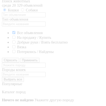
Поиск животных
среди 20 329 объявлений
Кошки
Собаки
Тип объявления
Все объявления
На продажу / Купить
Добрые руки / Взять бесплатно
Вязка
Потерялись / Найдены
Сбросить
Применить
Породы кошек
Выбрать все
Популярные
Каталог пород
Ничего не найдено
Укажите другую породу