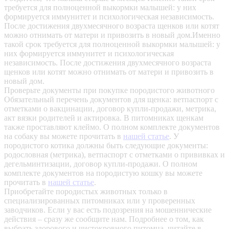
требуется для полноценной выкормки малышей: у них
формируется иммунитет и психологическая независимость.
После достижения двухмесячного возраста щенков или котят
можно отнимать от матери и привозить в новый дом.Именно
такой срок требуется для полноценной выкормки малышей: у
них формируется иммунитет и психологическая
независимость. После достижения двухмесячного возраста
щенков или котят можно отнимать от матери и привозить в
новый дом.
Проверьте документы при покупке породистого животного
Обязательный перечень документов для щенка: ветпаспорт с
отметками о вакцинации, договор купли-продажи, метрика,
акт вязки родителей и актировка. В питомниках щенкам
также проставляют клеймо. О полном комплекте документов
на собаку вы можете прочитать в
нашей статье
.
У
породистого котика должны быть следующие документы:
родословная (метрика), ветпаспорт с отметками о прививках и
дегельминтизации, договор купли-продажи. О полном
комплекте документов на породистую кошку вы можете
прочитать в
нашей статье
.
Приобретайте породистых животных только в
специализированных питомниках или у проверенных
заводчиков. Если у вас есть подозрения на мошеннические
действия – сразу же сообщите нам.
Подробнее о том, как
выбрать здорового и чистокровного питомца, читайте в