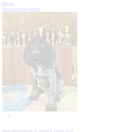
Юлия
Частный продавец
2
Высокопородные щенки дратхаара