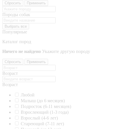
Сбросить
Применить
Породы собак
Выбрать все
Популярные
Каталог пород
Ничего не найдено
Укажите другую породу
Сбросить
Применить
Возраст
Возраст
Любой
Малыш (до 6 месяцев)
Подросток (6-11 месяцев)
Взрослеющий (1-3 года)
Взрослый (4-6 лет)
Стареющий (7-11 лет)