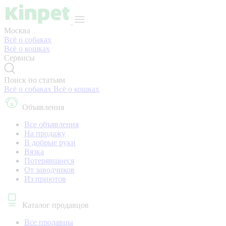
Москва
Всё о собаках
Всё о кошках
Сервисы
Поиск по статьям
Всё о собаках
Всё о кошках
Объявления
Все объявления
На продажу
В добрые руки
Вязка
Потерявшиеся
От заводчиков
Из приютов
Каталог продавцов
Все продавцы