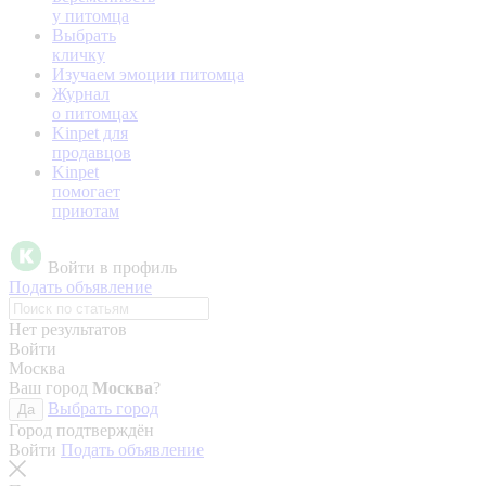
у питомца
Выбрать
кличку
Изучаем эмоции питомца
Журнал
о питомцах
Kinpet для
продавцов
Kinpet
помогает
приютам
Войти в профиль
Подать объявление
Нет результатов
Войти
Москва
Ваш город
Москва
?
Выбрать город
Да
Город подтверждён
Войти
Подать объявление