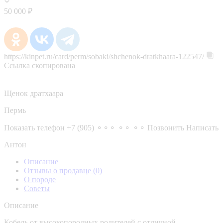
50 000 ₽
https://kinpet.ru/card/perm/sobaki/shchenok-dratkhaara-122547/
Ссылка скопирована
Щенок дратхаара
Пермь
Показать телефон
+7 (905) ⚬⚬⚬ ⚬⚬ ⚬⚬
Позвонить
Написать
Антон
Описание
Отзывы о продавце
(0)
О породе
Советы
Описание
Кобель от высокопородных родителей с отличной