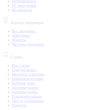
Потерявшиеся
От заводчиков
Из приютов
Каталог продавцов
Все продавцы
Заводчики
Приюты
Частные продавцы
Статьи
Все статьи
Породы кошек
Мечтаете о котенке
Выбираем котенка
Котенок дома
Здоровье кошек
Питание кошек
Поведение кошек
Уход и содержание
Новости