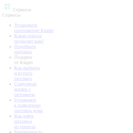
Сервисы
Сервисы
Установите
приложение Kinpet
Какая порода
подходит вам?
Подобрать
питомца
Подарки
от Kinpet
Как выбрать
и купить
питомца
Симулятор
жизни с
питомцем
Готовимся
к появлению
питомца дома
Как взять
питомца
из приюта
Беременность