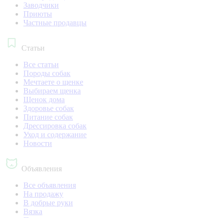
Заводчики
Приюты
Частные продавцы
Статьи
Все статьи
Породы собак
Мечтаете о щенке
Выбираем щенка
Щенок дома
Здоровье собак
Питание собак
Дрессировка собак
Уход и содержание
Новости
Объявления
Все объявления
На продажу
В добрые руки
Вязка