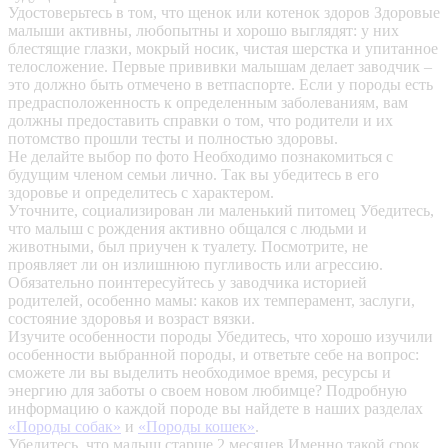
Удостоверьтесь в том, что щенок или котенок здоров
Здоровые
малыши активны, любопытны и хорошо выглядят: у них
блестящие глазки, мокрый носик, чистая шерстка и упитанное
телосложение. Первые прививки малышам делает заводчик –
это должно быть отмечено в ветпаспорте. Если у породы есть
предрасположенность к определенным заболеваниям, вам
должны предоставить справки о том, что родители и их
потомство прошли тесты и полностью здоровы.
Не делайте выбор по фото
Необходимо познакомиться с
будущим членом семьи лично. Так вы убедитесь в его
здоровье и определитесь с характером.
Уточните, социализирован ли маленький питомец
Убедитесь,
что малыш с рождения активно общался с людьми и
животными, был приучен к туалету. Посмотрите, не
проявляет ли он излишнюю пугливость или агрессию.
Обязательно поинтересуйтесь у заводчика историей
родителей, особенно мамы: каков их темперамент, заслуги,
состояние здоровья и возраст вязки.
Изучите особенности породы
Убедитесь, что хорошо изучили
особенности выбранной породы, и ответьте себе на вопрос:
сможете ли вы выделить необходимое время, ресурсы и
энергию для заботы о своем новом любимце? Подробную
информацию о каждой породе вы найдете в наших разделах
«Породы собак»
и
«Породы кошек»
.
Убедитесь, что малыш старше 2 месяцев
Именно такой срок