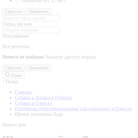
Пожилой (от 12 лет)
Сбросить
Применить
Город, регион
Популярные
Все регионы
Ничего не найдено
Укажите другую породу
Сбросить
Применить
Поиск
Назад
Главная
Собаки и Кошки в Озерске
Собаки в Озерске
Папийоны (Континентальные той-спаниели) в Озерске
Щенок папийона Лада
Нашел дом