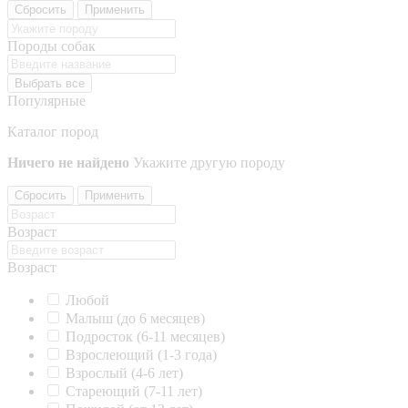
Сбросить
Применить
Породы собак
Выбрать все
Популярные
Каталог пород
Ничего не найдено
Укажите другую породу
Сбросить
Применить
Возраст
Возраст
Любой
Малыш (до 6 месяцев)
Подросток (6-11 месяцев)
Взрослеющий (1-3 года)
Взрослый (4-6 лет)
Стареющий (7-11 лет)