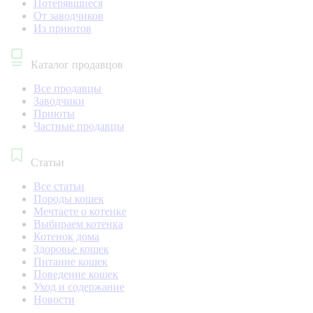
Потерявшиеся
От заводчиков
Из приютов
Каталог продавцов
Все продавцы
Заводчики
Приюты
Частные продавцы
Статьи
Все статьи
Породы кошек
Мечтаете о котенке
Выбираем котенка
Котенок дома
Здоровье кошек
Питание кошек
Поведение кошек
Уход и содержание
Новости