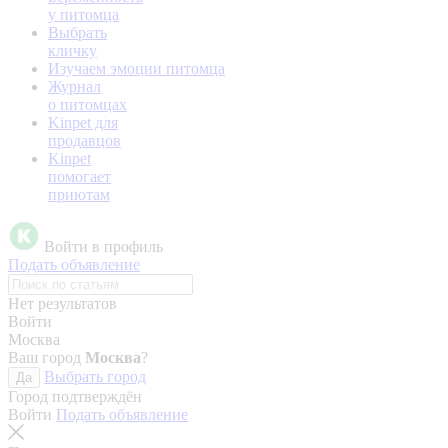
у питомца
Выбрать
кличку
Изучаем эмоции питомца
Журнал
о питомцах
Kinpet для
продавцов
Kinpet
помогает
приютам
Войти в профиль
Подать объявление
Нет результатов
Войти
Москва
Ваш город
Москва
?
Выбрать город
Да
Город подтверждён
Войти
Подать объявление