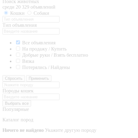
Поиск животных
среди 20 329 объявлений
Кошки
Собаки
Тип объявления
Все объявления
На продажу / Купить
Добрые руки / Взять бесплатно
Вязка
Потерялись / Найдены
Сбросить
Применить
Породы кошек
Выбрать все
Популярные
Каталог пород
Ничего не найдено
Укажите другую породу