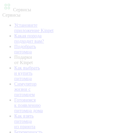
Сервисы
Сервисы
Установите
приложение Kinpet
Какая порода
подходит вам?
Подобрать
питомца
Подарки
от Kinpet
Как выбрать
и купить
питомца
Симулятор
жизни с
питомцем
Готовимся
к появлению
питомца дома
Как взять
питомца
из приюта
Беременность