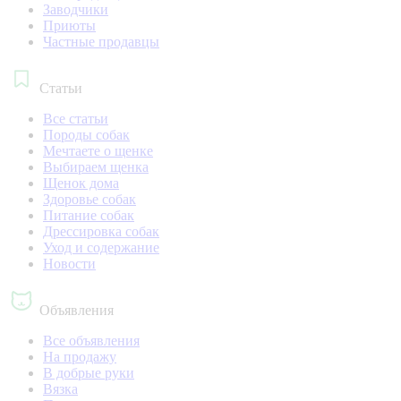
Заводчики
Приюты
Частные продавцы
Статьи
Все статьи
Породы собак
Мечтаете о щенке
Выбираем щенка
Щенок дома
Здоровье собак
Питание собак
Дрессировка собак
Уход и содержание
Новости
Объявления
Все объявления
На продажу
В добрые руки
Вязка