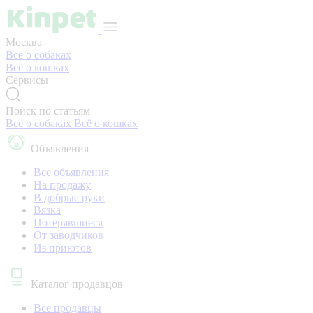
Москва
Всё о собаках
Всё о кошках
Сервисы
Поиск по статьям
Всё о собаках
Всё о кошках
Объявления
Все объявления
На продажу
В добрые руки
Вязка
Потерявшиеся
От заводчиков
Из приютов
Каталог продавцов
Все продавцы