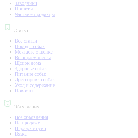
Заводчики
Приюты
Частные продавцы
Статьи
Все статьи
Породы собак
Мечтаете о щенке
Выбираем щенка
Щенок дома
Здоровье собак
Питание собак
Дрессировка собак
Уход и содержание
Новости
Объявления
Все объявления
На продажу
В добрые руки
Вязка