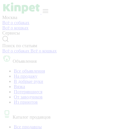
Москва
Всё о собаках
Всё о кошках
Сервисы
Поиск по статьям
Всё о собаках
Всё о кошках
Объявления
Все объявления
На продажу
В добрые руки
Вязка
Потерявшиеся
От заводчиков
Из приютов
Каталог продавцов
Все продавцы