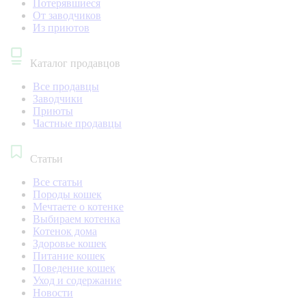
Потерявшиеся
От заводчиков
Из приютов
Каталог продавцов
Все продавцы
Заводчики
Приюты
Частные продавцы
Статьи
Все статьи
Породы кошек
Мечтаете о котенке
Выбираем котенка
Котенок дома
Здоровье кошек
Питание кошек
Поведение кошек
Уход и содержание
Новости