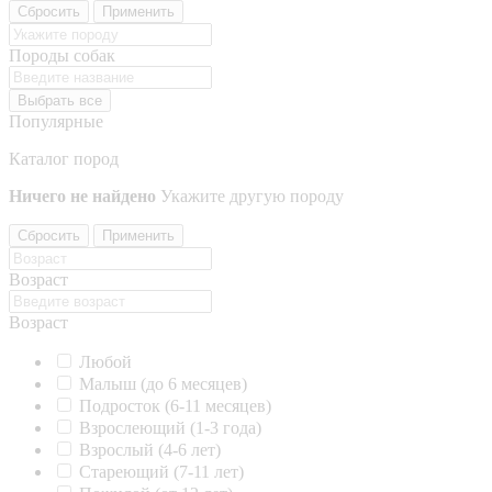
Сбросить
Применить
Породы собак
Выбрать все
Популярные
Каталог пород
Ничего не найдено
Укажите другую породу
Сбросить
Применить
Возраст
Возраст
Любой
Малыш (до 6 месяцев)
Подросток (6-11 месяцев)
Взрослеющий (1-3 года)
Взрослый (4-6 лет)
Стареющий (7-11 лет)