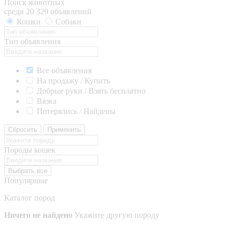
Поиск животных
среди 20 329 объявлений
Кошки
Собаки
Тип объявления
Все объявления
На продажу / Купить
Добрые руки / Взять бесплатно
Вязка
Потерялись / Найдены
Сбросить
Применить
Породы кошек
Выбрать все
Популярные
Каталог пород
Ничего не найдено
Укажите другую породу