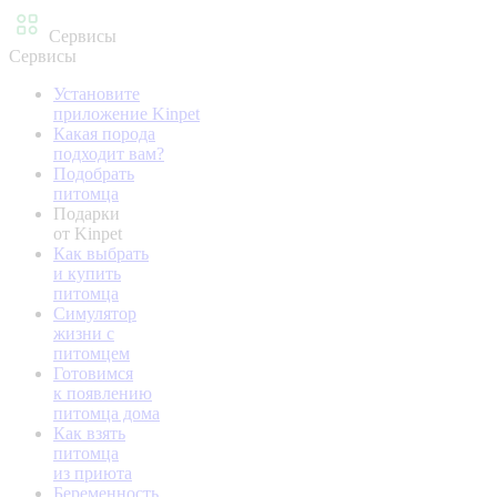
Сервисы
Сервисы
Установите
приложение Kinpet
Какая порода
подходит вам?
Подобрать
питомца
Подарки
от Kinpet
Как выбрать
и купить
питомца
Симулятор
жизни с
питомцем
Готовимся
к появлению
питомца дома
Как взять
питомца
из приюта
Беременность