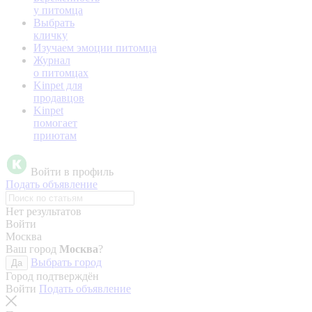
у питомца
Выбрать
кличку
Изучаем эмоции питомца
Журнал
о питомцах
Kinpet для
продавцов
Kinpet
помогает
приютам
Войти в профиль
Подать объявление
Нет результатов
Войти
Москва
Ваш город
Москва
?
Выбрать город
Да
Город подтверждён
Войти
Подать объявление