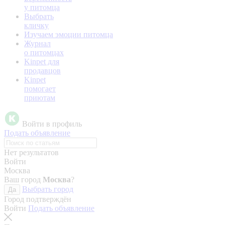
у питомца
Выбрать
кличку
Изучаем эмоции питомца
Журнал
о питомцах
Kinpet для
продавцов
Kinpet
помогает
приютам
Войти в профиль
Подать объявление
Нет результатов
Войти
Москва
Ваш город
Москва
?
Выбрать город
Да
Город подтверждён
Войти
Подать объявление