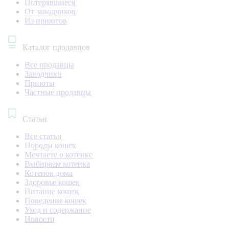
Потерявшиеся
От заводчиков
Из приютов
Каталог продавцов
Все продавцы
Заводчики
Приюты
Частные продавцы
Статьи
Все статьи
Породы кошек
Мечтаете о котенке
Выбираем котенка
Котенок дома
Здоровье кошек
Питание кошек
Поведение кошек
Уход и содержание
Новости