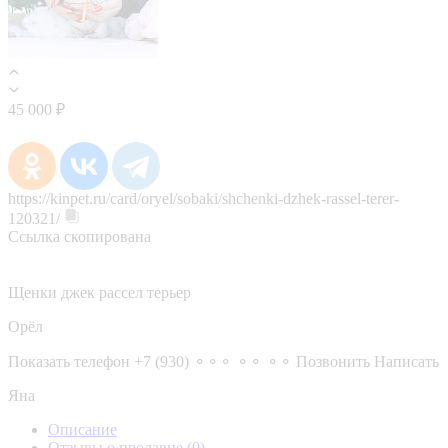
45 000 ₽
https://kinpet.ru/card/oryel/sobaki/shchenki-dzhek-rassel-terer-
120321/
Ссылка скопирована
Щенки джек рассел терьер
Орёл
Показать телефон
+7 (930) ⚬⚬⚬ ⚬⚬ ⚬⚬
Позвонить
Написать
Яна
Описание
Отзывы о продавце
(0)