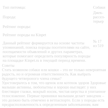
Тип питомца:
Собаки
Джек-
Порода:
рассел-
терьер
Рейтинг породы:
Рейтинг породы на Kinpet
№ 17
Данный рейтинг формируется на основе частоты
из 519
упоминаний, поиска породы посетителями на сайте,
посещаемости объявлений и других параметрах,
которые помогают определить популярность породы
на площадке Kinpet.ru в текущий период времени.
Советы
Стать хозяином собаки или кошки – это не только невероятная
радость, но и огромная ответственность. Как выбрать
будущего четвероного члена семьи?
Удостоверьтесь в том, что щенок или котенок здоров
Здоровые
малыши активны, любопытны и хорошо выглядят: у них
блестящие глазки, мокрый носик, чистая шерстка и упитанное
телосложение. Первые прививки малышам делает заводчик –
это должно быть отмечено в ветпаспорте. Если у породы есть
предрасположенность к определенным заболеваниям, вам