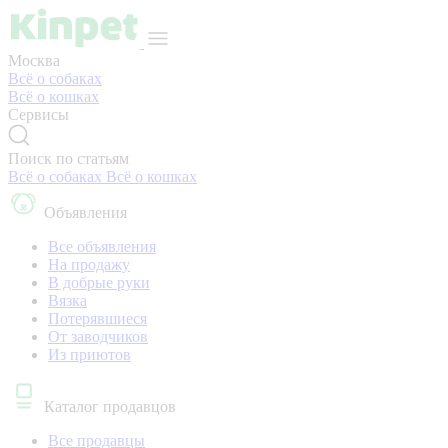
Москва
Всё о собаках
Всё о кошках
Сервисы
Поиск по статьям
Всё о собаках
Всё о кошках
Объявления
Все объявления
На продажу
В добрые руки
Вязка
Потерявшиеся
От заводчиков
Из приютов
Каталог продавцов
Все продавцы