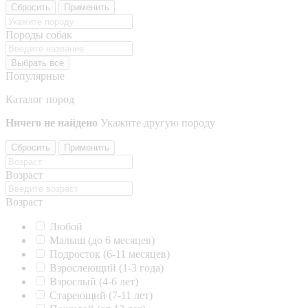
Сбросить
Применить
Породы собак
Выбрать все
Популярные
Каталог пород
Ничего не найдено
Укажите другую породу
Сбросить
Применить
Возраст
Возраст
Любой
Малыш (до 6 месяцев)
Подросток (6-11 месяцев)
Взрослеющий (1-3 года)
Взрослый (4-6 лет)
Стареющий (7-11 лет)