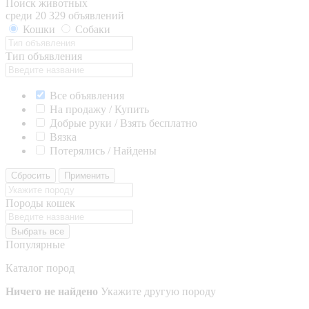
Поиск животных
среди 20 329 объявлений
Кошки
Собаки
Тип объявления
Все объявления
На продажу / Купить
Добрые руки / Взять бесплатно
Вязка
Потерялись / Найдены
Сбросить
Применить
Породы кошек
Выбрать все
Популярные
Каталог пород
Ничего не найдено
Укажите другую породу