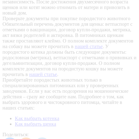
независимость. После достижения двухмесячного возраста
щенков или котят можно отнимать от матери и привозить в
новый дом.
Проверьте документы при покупке породистого животного
Обязательный перечень документов для щенка: ветпаспорт с
отметками о вакцинации, договор купли-продажи, метрика,
акт вязки родителей и актировка. В питомниках щенкам
также проставляют клеймо. О полном комплекте документов
на собаку вы можете прочитать в
нашей статье
.
У
породистого котика должны быть следующие документы:
родословная (метрика), ветпаспорт с отметками о прививках и
дегельминтизации, договор купли-продажи. О полном
комплекте документов на породистую кошку вы можете
прочитать в
нашей статье
.
Приобретайте породистых животных только в
специализированных питомниках или у проверенных
заводчиков. Если у вас есть подозрения на мошеннические
действия – сразу же сообщите нам.
Подробнее о том, как
выбрать здорового и чистокровного питомца, читайте в
наших статьях:
Как выбрать котенка
Как выбрать щенка
Поделиться: