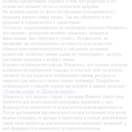
должны предоставить справки о том, что родители и их
потомство прошли тесты и полностью здоровы.
Не делайте выбор по фото
Необходимо познакомиться с
будущим членом семьи лично. Так вы убедитесь в его
здоровье и определитесь с характером.
Уточните, социализирован ли маленький питомец
Убедитесь,
что малыш с рождения активно общался с людьми и
животными, был приучен к туалету. Посмотрите, не
проявляет ли он излишнюю пугливость или агрессию.
Обязательно поинтересуйтесь у заводчика историей
родителей, особенно мамы: каков их темперамент, заслуги,
состояние здоровья и возраст вязки.
Изучите особенности породы
Убедитесь, что хорошо изучили
особенности выбранной породы, и ответьте себе на вопрос:
сможете ли вы выделить необходимое время, ресурсы и
энергию для заботы о своем новом любимце? Подробную
информацию о каждой породе вы найдете в наших разделах
«Породы собак»
и
«Породы кошек»
.
Убедитесь, что малыш старше 2 месяцев
Именно такой срок
требуется для полноценной выкормки малышей: у них
формируется иммунитет и психологическая независимость.
После достижения двухмесячного возраста щенков или котят
можно отнимать от матери и привозить в новый дом.Именно
такой срок требуется для полноценной выкормки малышей: у
них формируется иммунитет и психологическая