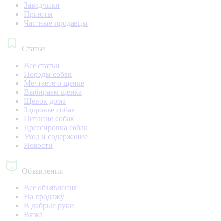
Заводчики
Приюты
Частные продавцы
Статьи
Все статьи
Породы собак
Мечтаете о щенке
Выбираем щенка
Щенок дома
Здоровье собак
Питание собак
Дрессировка собак
Уход и содержание
Новости
Объявления
Все объявления
На продажу
В добрые руки
Вязка