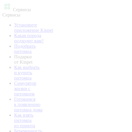
Сервисы
Сервисы
Установите
приложение Kinpet
Какая порода
подходит вам?
Подобрать
питомца
Подарки
от Kinpet
Как выбрать
и купить
питомца
Симулятор
жизни с
питомцем
Готовимся
к появлению
питомца дома
Как взять
питомца
из приюта
Беременность