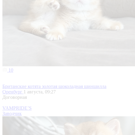
10
Британские котята золотая шоколадная шиншилла
Оренбург
1 августа, 09:27
Договорная
VAMPRIDE’S
Заводчик