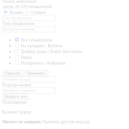
Поиск животных
среди 20 329 объявлений
Кошки
Собаки
Тип объявления
Все объявления
На продажу / Купить
Добрые руки / Взять бесплатно
Вязка
Потерялись / Найдены
Сбросить
Применить
Породы кошек
Выбрать все
Популярные
Каталог пород
Ничего не найдено
Укажите другую породу