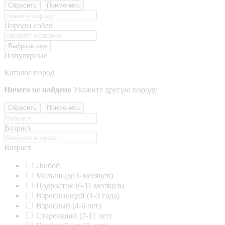
Сбросить
Применить
Породы собак
Выбрать все
Популярные
Каталог пород
Ничего не найдено
Укажите другую породу
Сбросить
Применить
Возраст
Возраст
Любой
Малыш (до 6 месяцев)
Подросток (6-11 месяцев)
Взрослеющий (1-3 года)
Взрослый (4-6 лет)
Стареющий (7-11 лет)