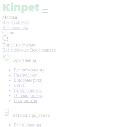
Москва
Всё о собаках
Всё о кошках
Сервисы
Поиск по статьям
Всё о собаках
Всё о кошках
Объявления
Все объявления
На продажу
В добрые руки
Вязка
Потерявшиеся
От заводчиков
Из приютов
Каталог продавцов
Все продавцы