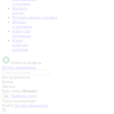
у питомца
Выбрать
кличку
Изучаем эмоции питомца
Журнал
о питомцах
Kinpet для
продавцов
Kinpet
помогает
приютам
Войти в профиль
Подать объявление
Нет результатов
Войти
Москва
Ваш город
Москва
?
Выбрать город
Да
Город подтверждён
Войти
Подать объявление