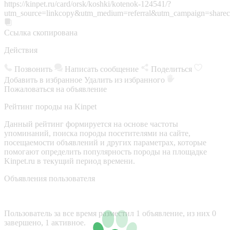
https://kinpet.ru/card/orsk/koshki/kotenok-124541/?
utm_source=linkcopy&utm_medium=referral&utm_campaign=sharec
Ссылка скопирована
Действия
Позвонить
Написать сообщение
Поделиться
Добавить в избранное
Удалить из избранного
Пожаловаться на объявление
Рейтинг породы на Kinpet
Данный рейтинг формируется на основе частоты
упоминаний, поиска породы посетителями на сайте,
посещаемости объявлений и других параметрах, которые
помогают определить популярность породы на площадке
Kinpet.ru в текущий период времени.
Объявления пользователя
Пользователь за все время разместил 1 объявление, из них 0
завершено, 1 активное.