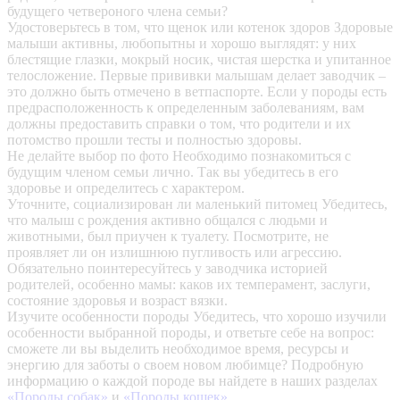
будущего четвероного члена семьи?
Удостоверьтесь в том, что щенок или котенок здоров
Здоровые
малыши активны, любопытны и хорошо выглядят: у них
блестящие глазки, мокрый носик, чистая шерстка и упитанное
телосложение. Первые прививки малышам делает заводчик –
это должно быть отмечено в ветпаспорте. Если у породы есть
предрасположенность к определенным заболеваниям, вам
должны предоставить справки о том, что родители и их
потомство прошли тесты и полностью здоровы.
Не делайте выбор по фото
Необходимо познакомиться с
будущим членом семьи лично. Так вы убедитесь в его
здоровье и определитесь с характером.
Уточните, социализирован ли маленький питомец
Убедитесь,
что малыш с рождения активно общался с людьми и
животными, был приучен к туалету. Посмотрите, не
проявляет ли он излишнюю пугливость или агрессию.
Обязательно поинтересуйтесь у заводчика историей
родителей, особенно мамы: каков их темперамент, заслуги,
состояние здоровья и возраст вязки.
Изучите особенности породы
Убедитесь, что хорошо изучили
особенности выбранной породы, и ответьте себе на вопрос:
сможете ли вы выделить необходимое время, ресурсы и
энергию для заботы о своем новом любимце? Подробную
информацию о каждой породе вы найдете в наших разделах
«Породы собак»
и
«Породы кошек»
.