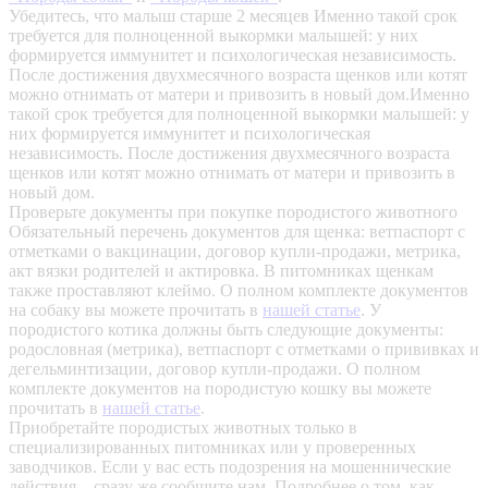
Убедитесь, что малыш старше 2 месяцев
Именно такой срок
требуется для полноценной выкормки малышей: у них
формируется иммунитет и психологическая независимость.
После достижения двухмесячного возраста щенков или котят
можно отнимать от матери и привозить в новый дом.Именно
такой срок требуется для полноценной выкормки малышей: у
них формируется иммунитет и психологическая
независимость. После достижения двухмесячного возраста
щенков или котят можно отнимать от матери и привозить в
новый дом.
Проверьте документы при покупке породистого животного
Обязательный перечень документов для щенка: ветпаспорт с
отметками о вакцинации, договор купли-продажи, метрика,
акт вязки родителей и актировка. В питомниках щенкам
также проставляют клеймо. О полном комплекте документов
на собаку вы можете прочитать в
нашей статье
.
У
породистого котика должны быть следующие документы:
родословная (метрика), ветпаспорт с отметками о прививках и
дегельминтизации, договор купли-продажи. О полном
комплекте документов на породистую кошку вы можете
прочитать в
нашей статье
.
Приобретайте породистых животных только в
специализированных питомниках или у проверенных
заводчиков. Если у вас есть подозрения на мошеннические
действия – сразу же сообщите нам.
Подробнее о том, как