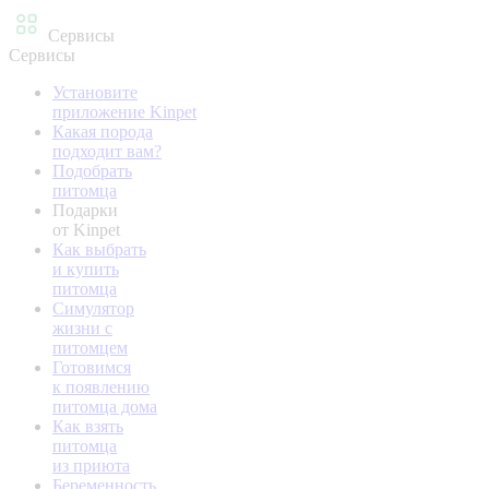
Сервисы
Сервисы
Установите
приложение Kinpet
Какая порода
подходит вам?
Подобрать
питомца
Подарки
от Kinpet
Как выбрать
и купить
питомца
Симулятор
жизни с
питомцем
Готовимся
к появлению
питомца дома
Как взять
питомца
из приюта
Беременность