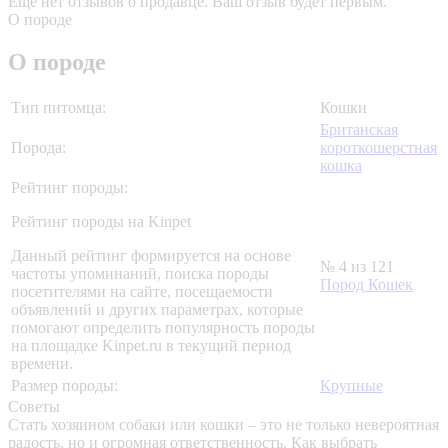
Еще нет отзывов о продавце. Ваш отзыв будет первым.
О породе
О породе
Тип питомца:
Кошки
Британская
Порода:
короткошерстная
кошка
Рейтинг породы:
Рейтинг породы на Kinpet
Данный рейтинг формируется на основе
№ 4 из 121
частоты упоминаний, поиска породы
Пород Кошек
посетителями на сайте, посещаемости
объявлений и других параметрах, которые
помогают определить популярность породы
на площадке Kinpet.ru в текущий период
времени.
Размер породы:
Крупные
Советы
Стать хозяином собаки или кошки – это не только невероятная
радость, но и огромная ответственность. Как выбрать