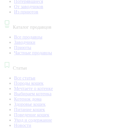
Потерявшиеся
От заводчиков
Из приютов
Каталог продавцов
Все продавцы
Заводчики
Приюты
Частные продавцы
Статьи
Все статьи
Породы кошек
Мечтаете о котенке
Выбираем котенка
Котенок дома
Здоровье кошек
Питание кошек
Поведение кошек
Уход и содержание
Новости