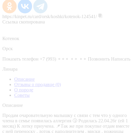
https://kinpet.ru/card/orsk/koshki/kotenok-124541/
Ссылка скопирована
Котенок
Орск
Показать телефон
+7 (993) ⚬⚬⚬ ⚬⚬ ⚬⚬
Позвонить
Написать
Линара
Описание
Отзывы о продавце
(0)
О породе
Советы
Описание
Продам очаровательную малышку с связи с тем что у одного
члена в семье появилась аллергия 🤧 Родилась 22.04.26г (ей 1
месяц) К лотку приучена. 📌Так же при покупке отдам вместе
с ней переноску , лоток с наполнителем , миски , ножницы