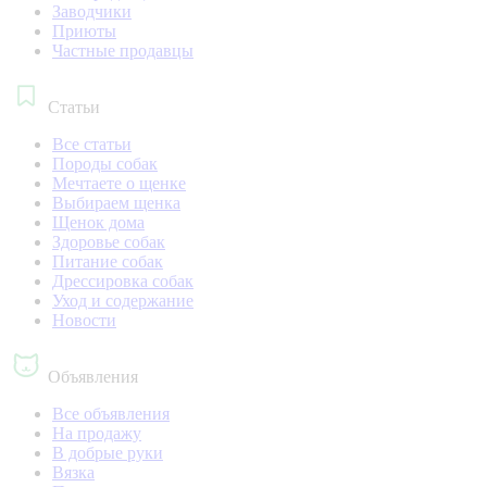
Заводчики
Приюты
Частные продавцы
Статьи
Все статьи
Породы собак
Мечтаете о щенке
Выбираем щенка
Щенок дома
Здоровье собак
Питание собак
Дрессировка собак
Уход и содержание
Новости
Объявления
Все объявления
На продажу
В добрые руки
Вязка