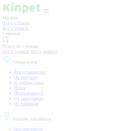
Москва
Всё о собаках
Всё о кошках
Сервисы
Поиск по статьям
Всё о собаках
Всё о кошках
Объявления
Все объявления
На продажу
В добрые руки
Вязка
Потерявшиеся
От заводчиков
Из приютов
Каталог продавцов
Все продавцы