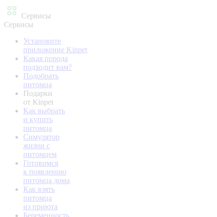
Сервисы
Сервисы
Установите
приложение Kinpet
Какая порода
подходит вам?
Подобрать
питомца
Подарки
от Kinpet
Как выбрать
и купить
питомца
Симулятор
жизни с
питомцем
Готовимся
к появлению
питомца дома
Как взять
питомца
из приюта
Беременность