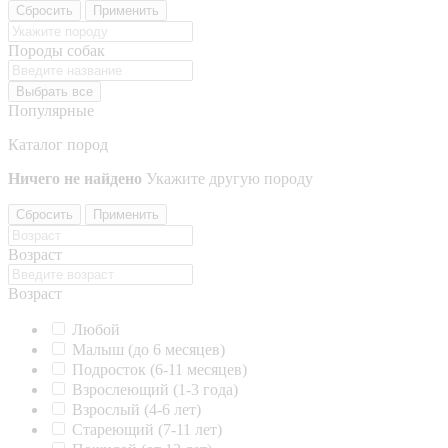
Сбросить
Применить
Породы собак
Выбрать все
Популярные
Каталог пород
Ничего не найдено
Укажите другую породу
Сбросить
Применить
Возраст
Возраст
Любой
Малыш (до 6 месяцев)
Подросток (6-11 месяцев)
Взрослеющий (1-3 года)
Взрослый (4-6 лет)
Стареющий (7-11 лет)