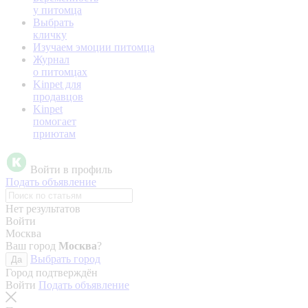
у питомца
Выбрать
кличку
Изучаем эмоции питомца
Журнал
о питомцах
Kinpet для
продавцов
Kinpet
помогает
приютам
Войти в профиль
Подать объявление
Нет результатов
Войти
Москва
Ваш город
Москва
?
Выбрать город
Да
Город подтверждён
Войти
Подать объявление