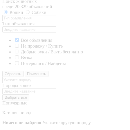
Поиск животных
среди 20 329 объявлений
Кошки
Собаки
Тип объявления
Все объявления
На продажу / Купить
Добрые руки / Взять бесплатно
Вязка
Потерялись / Найдены
Сбросить
Применить
Породы кошек
Выбрать все
Популярные
Каталог пород
Ничего не найдено
Укажите другую породу