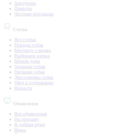
Заводчики
Приюты
Частные продавцы
Статьи
Все статьи
Породы собак
Мечтаете о щенке
Выбираем щенка
Щенок дома
Здоровье собак
Питание собак
Дрессировка собак
Уход и содержание
Новости
Объявления
Все объявления
На продажу
В добрые руки
Вязка