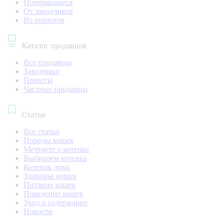
Потерявшиеся
От заводчиков
Из приютов
Каталог продавцов
Все продавцы
Заводчики
Приюты
Частные продавцы
Статьи
Все статьи
Породы кошек
Мечтаете о котенке
Выбираем котенка
Котенок дома
Здоровье кошек
Питание кошек
Поведение кошек
Уход и содержание
Новости