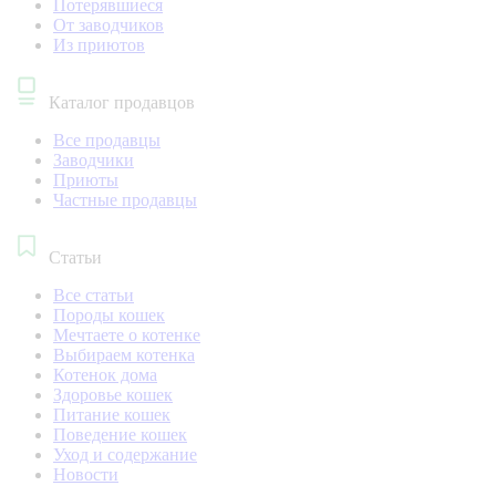
Потерявшиеся
От заводчиков
Из приютов
Каталог продавцов
Все продавцы
Заводчики
Приюты
Частные продавцы
Статьи
Все статьи
Породы кошек
Мечтаете о котенке
Выбираем котенка
Котенок дома
Здоровье кошек
Питание кошек
Поведение кошек
Уход и содержание
Новости