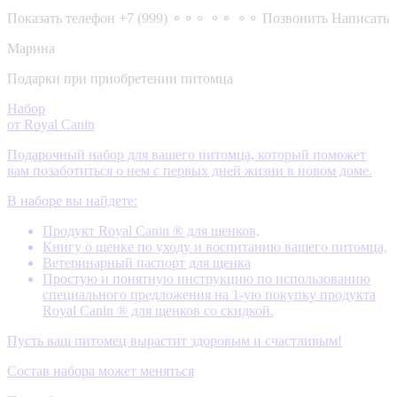
Показать телефон
+7 (999) ⚬⚬⚬ ⚬⚬ ⚬⚬
Позвонить
Написать
Марина
Подарки при приобретении питомца
Набор
от Royal Canin
Подарочный набор для вашего питомца, который поможет
вам позаботиться о нем с первых дней жизни в новом доме.
В наборе вы найдете:
Продукт Royal Canin ® для щенков,
Книгу о щенке по уходу и воспитанию вашего питомца,
Ветеринарный паспорт для щенка
Простую и понятную инструкцию по использованию
специального предложения на 1-ую покупку продукта
Royal Canin ® для щенков со скидкой.
Пусть ваш питомец вырастит здоровым и счастливым!
Состав набора может меняться