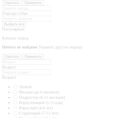
Сбросить
Применить
Породы собак
Выбрать все
Популярные
Каталог пород
Ничего не найдено
Укажите другую породу
Сбросить
Применить
Возраст
Возраст
Любой
Малыш (до 6 месяцев)
Подросток (6-11 месяцев)
Взрослеющий (1-3 года)
Взрослый (4-6 лет)
Стареющий (7-11 лет)