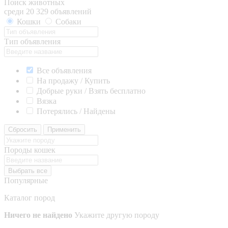
Поиск животных
среди 20 329 объявлений
Кошки
Собаки
Тип объявления
Все объявления
На продажу / Купить
Добрые руки / Взять бесплатно
Вязка
Потерялись / Найдены
Сбросить
Применить
Породы кошек
Выбрать все
Популярные
Каталог пород
Ничего не найдено
Укажите другую породу