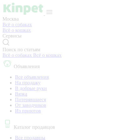
Москва
Всё о собаках
Всё о кошках
Сервисы
Поиск по статьям
Всё о собаках
Всё о кошках
Объявления
Все объявления
На продажу
В добрые руки
Вязка
Потерявшиеся
От заводчиков
Из приютов
Каталог продавцов
Все продавцы