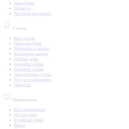
Заводчики
Приюты
Частные продавцы
Статьи
Все статьи
Породы собак
Мечтаете о щенке
Выбираем щенка
Щенок дома
Здоровье собак
Питание собак
Дрессировка собак
Уход и содержание
Новости
Объявления
Все объявления
На продажу
В добрые руки
Вязка