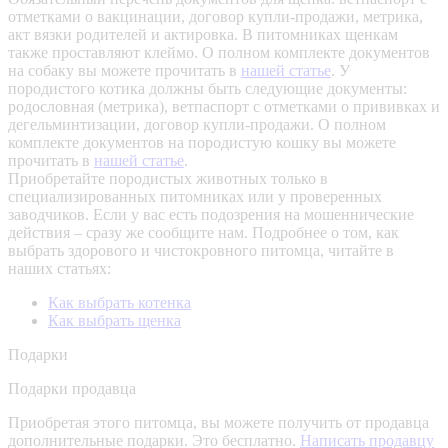
отметками о вакцинации, договор купли-продажи, метрика,
акт вязки родителей и актировка. В питомниках щенкам
также проставляют клеймо. О полном комплекте документов
на собаку вы можете прочитать в
нашей статье
.
У
породистого котика должны быть следующие документы:
родословная (метрика), ветпаспорт с отметками о прививках и
дегельминтизации, договор купли-продажи. О полном
комплекте документов на породистую кошку вы можете
прочитать в
нашей статье
.
Приобретайте породистых животных только в
специализированных питомниках или у проверенных
заводчиков. Если у вас есть подозрения на мошеннические
действия – сразу же сообщите нам.
Подробнее о том, как
выбрать здорового и чистокровного питомца, читайте в
наших статьях:
Как выбрать котенка
Как выбрать щенка
Подарки
Подарки продавца
Приобретая этого питомца, вы можете получить от продавца
дополнительные подарки. Это бесплатно.
Написать продавцу