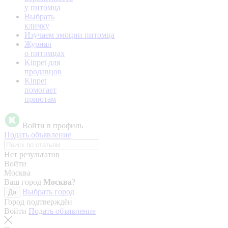
у питомца
Выбрать
кличку
Изучаем эмоции питомца
Журнал
о питомцах
Kinpet для
продавцов
Kinpet
помогает
приютам
Войти в профиль
Подать объявление
Нет результатов
Войти
Москва
Ваш город
Москва
?
Выбрать город
Да
Город подтверждён
Войти
Подать объявление