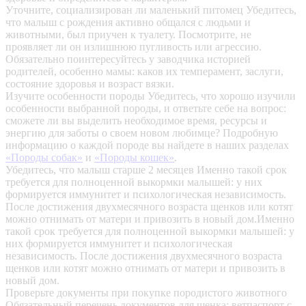
Уточните, социализирован ли маленький питомец
Убедитесь,
что малыш с рождения активно общался с людьми и
животными, был приучен к туалету. Посмотрите, не
проявляет ли он излишнюю пугливость или агрессию.
Обязательно поинтересуйтесь у заводчика историей
родителей, особенно мамы: каков их темперамент, заслуги,
состояние здоровья и возраст вязки.
Изучите особенности породы
Убедитесь, что хорошо изучили
особенности выбранной породы, и ответьте себе на вопрос:
сможете ли вы выделить необходимое время, ресурсы и
энергию для заботы о своем новом любимце? Подробную
информацию о каждой породе вы найдете в наших разделах
«Породы собак»
и
«Породы кошек»
.
Убедитесь, что малыш старше 2 месяцев
Именно такой срок
требуется для полноценной выкормки малышей: у них
формируется иммунитет и психологическая независимость.
После достижения двухмесячного возраста щенков или котят
можно отнимать от матери и привозить в новый дом.Именно
такой срок требуется для полноценной выкормки малышей: у
них формируется иммунитет и психологическая
независимость. После достижения двухмесячного возраста
щенков или котят можно отнимать от матери и привозить в
новый дом.
Проверьте документы при покупке породистого животного
Обязательный перечень документов для щенка: ветпаспорт с