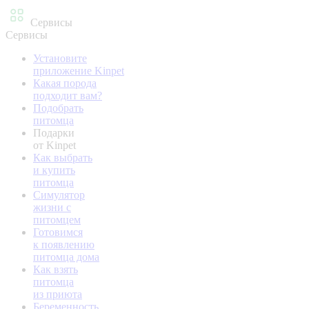
Сервисы
Сервисы
Установите
приложение Kinpet
Какая порода
подходит вам?
Подобрать
питомца
Подарки
от Kinpet
Как выбрать
и купить
питомца
Симулятор
жизни с
питомцем
Готовимся
к появлению
питомца дома
Как взять
питомца
из приюта
Беременность