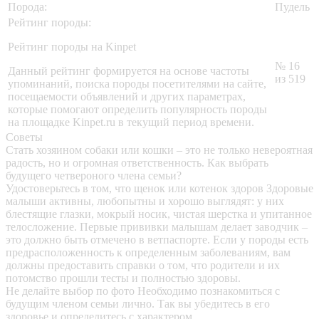
Порода:
Пудель
Рейтинг породы:
Рейтинг породы на Kinpet
№ 16
Данный рейтинг формируется на основе частоты
из 519
упоминаний, поиска породы посетителями на сайте,
посещаемости объявлений и других параметрах,
которые помогают определить популярность породы
на площадке Kinpet.ru в текущий период времени.
Советы
Стать хозяином собаки или кошки – это не только невероятная
радость, но и огромная ответственность. Как выбрать
будущего четвероного члена семьи?
Удостоверьтесь в том, что щенок или котенок здоров
Здоровые
малыши активны, любопытны и хорошо выглядят: у них
блестящие глазки, мокрый носик, чистая шерстка и упитанное
телосложение. Первые прививки малышам делает заводчик –
это должно быть отмечено в ветпаспорте. Если у породы есть
предрасположенность к определенным заболеваниям, вам
должны предоставить справки о том, что родители и их
потомство прошли тесты и полностью здоровы.
Не делайте выбор по фото
Необходимо познакомиться с
будущим членом семьи лично. Так вы убедитесь в его
здоровье и определитесь с характером.