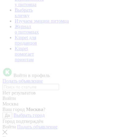
у питомца
Выбрать
кличку
Изучаем эмоции питомца
Журнал
о питомцах
Kinpet для
продавцов
Kinpet
помогает
приютам
Войти в профиль
Подать объявление
Нет результатов
Войти
Москва
Ваш город
Москва
?
Выбрать город
Да
Город подтверждён
Войти
Подать объявление