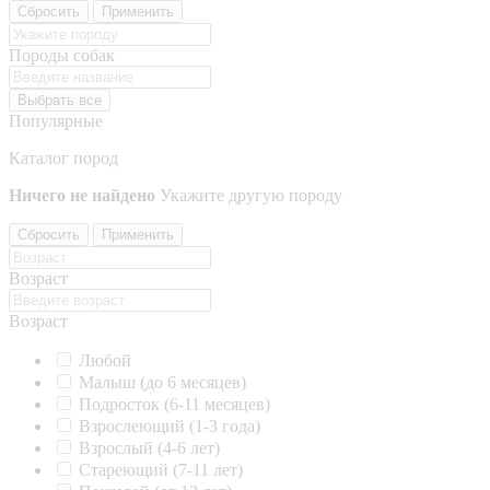
Сбросить
Применить
Породы собак
Выбрать все
Популярные
Каталог пород
Ничего не найдено
Укажите другую породу
Сбросить
Применить
Возраст
Возраст
Любой
Малыш (до 6 месяцев)
Подросток (6-11 месяцев)
Взрослеющий (1-3 года)
Взрослый (4-6 лет)
Стареющий (7-11 лет)