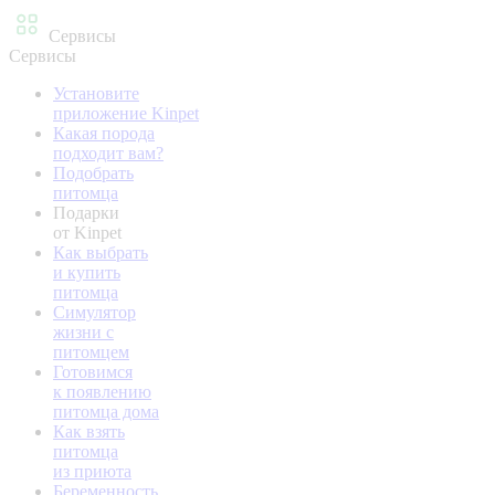
Сервисы
Сервисы
Установите
приложение Kinpet
Какая порода
подходит вам?
Подобрать
питомца
Подарки
от Kinpet
Как выбрать
и купить
питомца
Симулятор
жизни с
питомцем
Готовимся
к появлению
питомца дома
Как взять
питомца
из приюта
Беременность