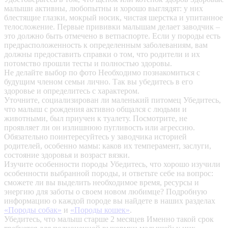
малыши активны, любопытны и хорошо выглядят: у них
блестящие глазки, мокрый носик, чистая шерстка и упитанное
телосложение. Первые прививки малышам делает заводчик –
это должно быть отмечено в ветпаспорте. Если у породы есть
предрасположенность к определенным заболеваниям, вам
должны предоставить справки о том, что родители и их
потомство прошли тесты и полностью здоровы.
Не делайте выбор по фото
Необходимо познакомиться с
будущим членом семьи лично. Так вы убедитесь в его
здоровье и определитесь с характером.
Уточните, социализирован ли маленький питомец
Убедитесь,
что малыш с рождения активно общался с людьми и
животными, был приучен к туалету. Посмотрите, не
проявляет ли он излишнюю пугливость или агрессию.
Обязательно поинтересуйтесь у заводчика историей
родителей, особенно мамы: каков их темперамент, заслуги,
состояние здоровья и возраст вязки.
Изучите особенности породы
Убедитесь, что хорошо изучили
особенности выбранной породы, и ответьте себе на вопрос:
сможете ли вы выделить необходимое время, ресурсы и
энергию для заботы о своем новом любимце? Подробную
информацию о каждой породе вы найдете в наших разделах
«Породы собак»
и
«Породы кошек»
.
Убедитесь, что малыш старше 2 месяцев
Именно такой срок