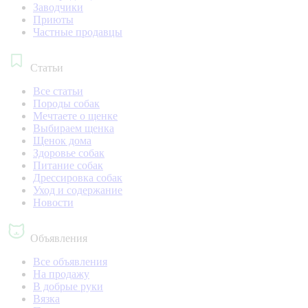
Заводчики
Приюты
Частные продавцы
Статьи
Все статьи
Породы собак
Мечтаете о щенке
Выбираем щенка
Щенок дома
Здоровье собак
Питание собак
Дрессировка собак
Уход и содержание
Новости
Объявления
Все объявления
На продажу
В добрые руки
Вязка