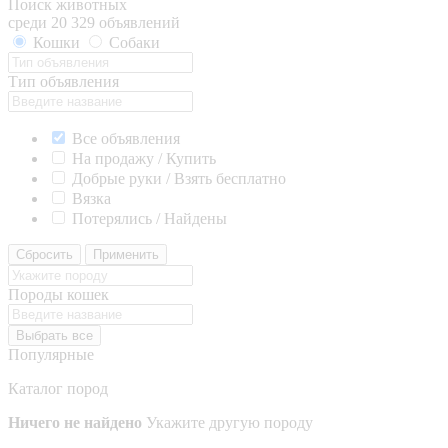
Поиск животных
среди 20 329 объявлений
Кошки
Собаки
Тип объявления
Все объявления
На продажу / Купить
Добрые руки / Взять бесплатно
Вязка
Потерялись / Найдены
Сбросить
Применить
Породы кошек
Выбрать все
Популярные
Каталог пород
Ничего не найдено
Укажите другую породу