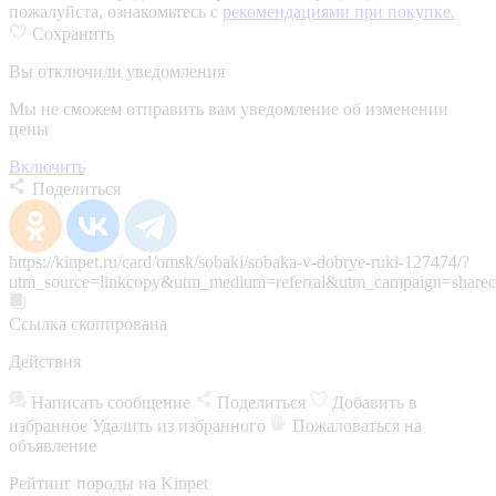
пожалуйста, ознакомьтесь с
рекомендациями при покупке.
Сохранить
Вы отключили уведомления
Мы не сможем отправить вам уведомление об изменении
цены
Включить
Поделиться
https://kinpet.ru/card/omsk/sobaki/sobaka-v-dobrye-ruki-127474/?
utm_source=linkcopy&utm_medium=referral&utm_campaign=sharec
Ссылка скопирована
Действия
Написать сообщение
Поделиться
Добавить в
избранное
Удалить из избранного
Пожаловаться на
объявление
Рейтинг породы на Kinpet