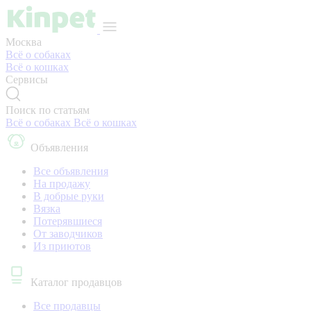
Москва
Всё о собаках
Всё о кошках
Сервисы
Поиск по статьям
Всё о собаках
Всё о кошках
Объявления
Все объявления
На продажу
В добрые руки
Вязка
Потерявшиеся
От заводчиков
Из приютов
Каталог продавцов
Все продавцы