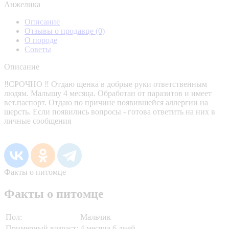
Анжелика
Описание
Отзывы о продавце
(0)
О породе
Советы
Описание
‼️СРОЧНО ‼️ Отдаю щенка в добрые руки ответственным
людям. Малышу 4 месяца. Обработан от паразитов и имеет
вет.паспорт. Отдаю по причине появившейся аллергии на
шерсть. Если появились вопросы - готова ответить на них в
личные сообщения
Факты о питомце
Факты о питомце
Пол:
Мальчик
Примерный возраст:
4 месяца 6 дней