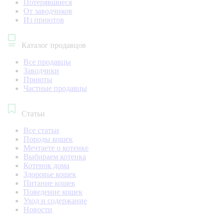
Потерявшиеся
От заводчиков
Из приютов
Каталог продавцов
Все продавцы
Заводчики
Приюты
Частные продавцы
Статьи
Все статьи
Породы кошек
Мечтаете о котенке
Выбираем котенка
Котенок дома
Здоровье кошек
Питание кошек
Поведение кошек
Уход и содержание
Новости