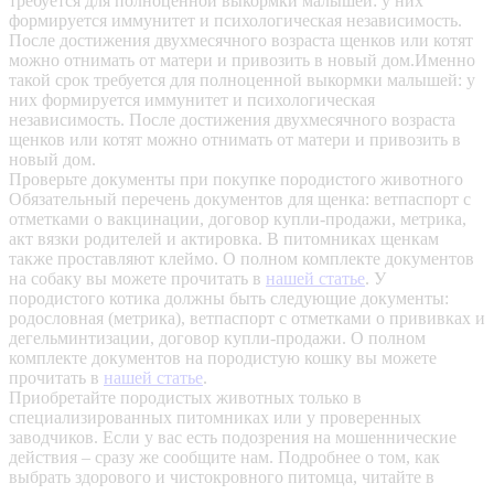
требуется для полноценной выкормки малышей: у них
формируется иммунитет и психологическая независимость.
После достижения двухмесячного возраста щенков или котят
можно отнимать от матери и привозить в новый дом.Именно
такой срок требуется для полноценной выкормки малышей: у
них формируется иммунитет и психологическая
независимость. После достижения двухмесячного возраста
щенков или котят можно отнимать от матери и привозить в
новый дом.
Проверьте документы при покупке породистого животного
Обязательный перечень документов для щенка: ветпаспорт с
отметками о вакцинации, договор купли-продажи, метрика,
акт вязки родителей и актировка. В питомниках щенкам
также проставляют клеймо. О полном комплекте документов
на собаку вы можете прочитать в
нашей статье
.
У
породистого котика должны быть следующие документы:
родословная (метрика), ветпаспорт с отметками о прививках и
дегельминтизации, договор купли-продажи. О полном
комплекте документов на породистую кошку вы можете
прочитать в
нашей статье
.
Приобретайте породистых животных только в
специализированных питомниках или у проверенных
заводчиков. Если у вас есть подозрения на мошеннические
действия – сразу же сообщите нам.
Подробнее о том, как
выбрать здорового и чистокровного питомца, читайте в