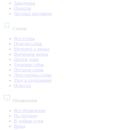
Заводчики
Приюты
Частные продавцы
Статьи
Все статьи
Породы собак
Мечтаете о щенке
Выбираем щенка
Щенок дома
Здоровье собак
Питание собак
Дрессировка собак
Уход и содержание
Новости
Объявления
Все объявления
На продажу
В добрые руки
Вязка