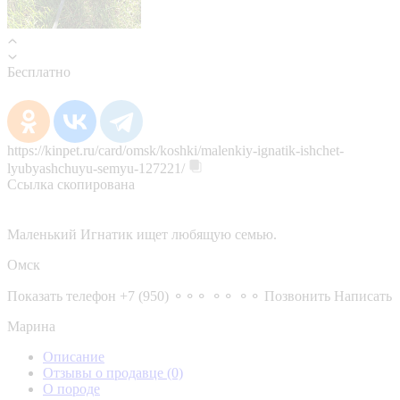
Бесплатно
https://kinpet.ru/card/omsk/koshki/malenkiy-ignatik-ishchet-
lyubyashchuyu-semyu-127221/
Ссылка скопирована
Маленький Игнатик ищет любящую семью.
Омск
Показать телефон
+7 (950) ⚬⚬⚬ ⚬⚬ ⚬⚬
Позвонить
Написать
Марина
Описание
Отзывы о продавце
(0)
О породе