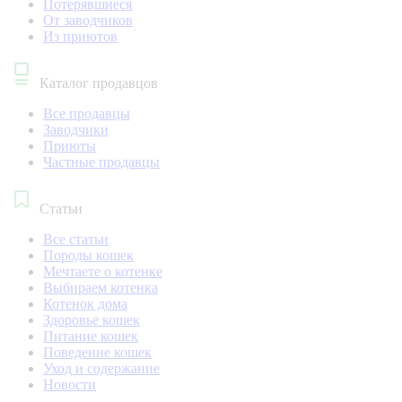
Потерявшиеся
От заводчиков
Из приютов
Каталог продавцов
Все продавцы
Заводчики
Приюты
Частные продавцы
Статьи
Все статьи
Породы кошек
Мечтаете о котенке
Выбираем котенка
Котенок дома
Здоровье кошек
Питание кошек
Поведение кошек
Уход и содержание
Новости