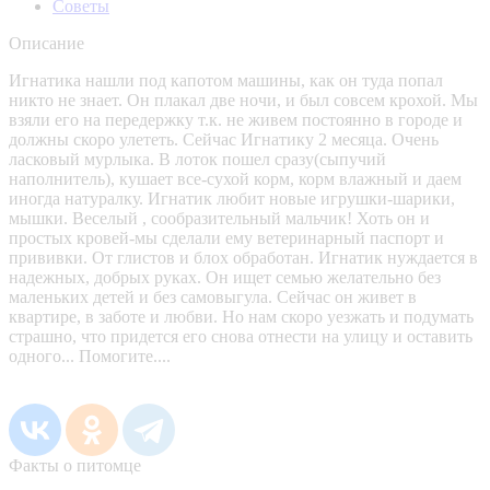
Советы
Описание
Игнатика нашли под капотом машины, как он туда попал
никто не знает. Он плакал две ночи, и был совсем крохой. Мы
взяли его на передержку т.к. не живем постоянно в городе и
должны скоро улететь. Сейчас Игнатику 2 месяца. Очень
ласковый мурлыка. В лоток пошел сразу(сыпучий
наполнитель), кушает все-сухой корм, корм влажный и даем
иногда натуралку. Игнатик любит новые игрушки-шарики,
мышки. Веселый , сообразительный мальчик! Хоть он и
простых кровей-мы сделали ему ветеринарный паспорт и
прививки. От глистов и блох обработан. Игнатик нуждается в
надежных, добрых руках. Он ищет семью желательно без
маленьких детей и без самовыгула. Сейчас он живет в
квартире, в заботе и любви. Но нам скоро уезжать и подумать
страшно, что придется его снова отнести на улицу и оставить
одного... Помогите....
Факты о питомце