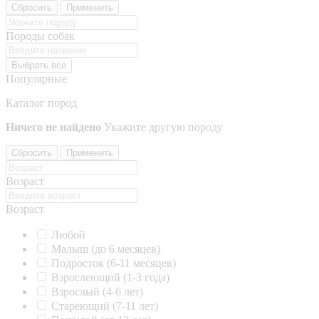
Сбросить
Применить
Породы собак
Выбрать все
Популярные
Каталог пород
Ничего не найдено
Укажите другую породу
Сбросить
Применить
Возраст
Возраст
Любой
Малыш (до 6 месяцев)
Подросток (6-11 месяцев)
Взрослеющий (1-3 года)
Взрослый (4-6 лет)
Стареющий (7-11 лет)