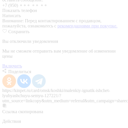
+7 (950) ⚬⚬⚬ ⚬⚬ ⚬⚬
Показать телефон
Написать
Внимание:
Перед контактированием с продавцом,
пожалуйста, ознакомьтесь с
рекомендациями при покупке.
Сохранить
Вы отключили уведомления
Мы не сможем отправить вам уведомление об изменении
цены
Включить
Поделиться
https://kinpet.ru/card/omsk/koshki/malenkiy-ignatik-ishchet-
lyubyashchuyu-semyu-127221/?
utm_source=linkcopy&utm_medium=referral&utm_campaign=sharec
Ссылка скопирована
Действия