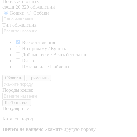
Поиск животных
среди 20 329 объявлений
Кошки
Собаки
Тип объявления
Все объявления
На продажу / Купить
Добрые руки / Взять бесплатно
Вязка
Потерялись / Найдены
Сбросить
Применить
Породы кошек
Выбрать все
Популярные
Каталог пород
Ничего не найдено
Укажите другую породу