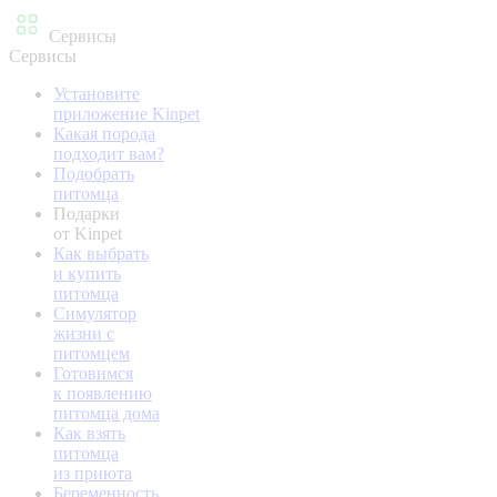
Сервисы
Сервисы
Установите
приложение Kinpet
Какая порода
подходит вам?
Подобрать
питомца
Подарки
от Kinpet
Как выбрать
и купить
питомца
Симулятор
жизни с
питомцем
Готовимся
к появлению
питомца дома
Как взять
питомца
из приюта
Беременность