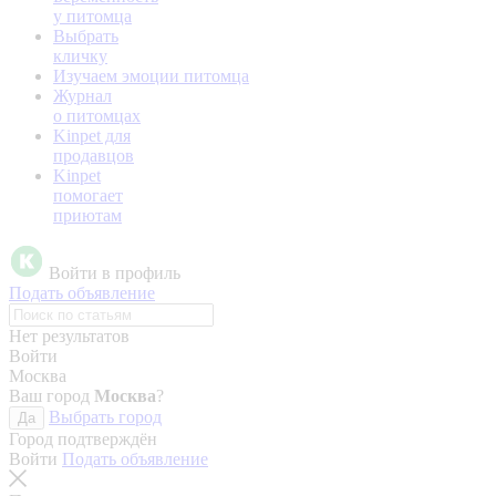
у питомца
Выбрать
кличку
Изучаем эмоции питомца
Журнал
о питомцах
Kinpet для
продавцов
Kinpet
помогает
приютам
Войти в профиль
Подать объявление
Нет результатов
Войти
Москва
Ваш город
Москва
?
Выбрать город
Да
Город подтверждён
Войти
Подать объявление