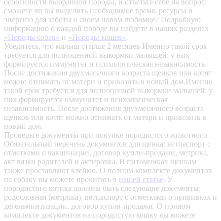
особенности выбранной породы, и ответьте себе на вопрос:
сможете ли вы выделить необходимое время, ресурсы и
энергию для заботы о своем новом любимце? Подробную
информацию о каждой породе вы найдете в наших разделах
«Породы собак»
и
«Породы кошек»
.
Убедитесь, что малыш старше 2 месяцев
Именно такой срок
требуется для полноценной выкормки малышей: у них
формируется иммунитет и психологическая независимость.
После достижения двухмесячного возраста щенков или котят
можно отнимать от матери и привозить в новый дом.Именно
такой срок требуется для полноценной выкормки малышей: у
них формируется иммунитет и психологическая
независимость. После достижения двухмесячного возраста
щенков или котят можно отнимать от матери и привозить в
новый дом.
Проверьте документы при покупке породистого животного
Обязательный перечень документов для щенка: ветпаспорт с
отметками о вакцинации, договор купли-продажи, метрика,
акт вязки родителей и актировка. В питомниках щенкам
также проставляют клеймо. О полном комплекте документов
на собаку вы можете прочитать в
нашей статье
.
У
породистого котика должны быть следующие документы:
родословная (метрика), ветпаспорт с отметками о прививках и
дегельминтизации, договор купли-продажи. О полном
комплекте документов на породистую кошку вы можете