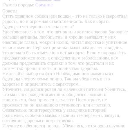
Размер породы:
Средние
Советы
Стать хозяином собаки или кошки – это не только невероятная
радость, но и огромная ответственность. Как выбрать
будущего четвероного члена семьи?
Удостоверьтесь в том, что щенок или котенок здоров
Здоровые
малыши активны, любопытны и хорошо выглядят: у них
блестящие глазки, мокрый носик, чистая шерстка и упитанное
телосложение. Первые прививки малышам делает заводчик –
это должно быть отмечено в ветпаспорте. Если у породы есть
предрасположенность к определенным заболеваниям, вам
должны предоставить справки о том, что родители и их
потомство прошли тесты и полностью здоровы.
Не делайте выбор по фото
Необходимо познакомиться с
будущим членом семьи лично. Так вы убедитесь в его
здоровье и определитесь с характером.
Уточните, социализирован ли маленький питомец
Убедитесь,
что малыш с рождения активно общался с людьми и
животными, был приучен к туалету. Посмотрите, не
проявляет ли он излишнюю пугливость или агрессию.
Обязательно поинтересуйтесь у заводчика историей
родителей, особенно мамы: каков их темперамент, заслуги,
состояние здоровья и возраст вязки.
Изучите особенности породы
Убедитесь, что хорошо изучили