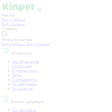
Москва
Всё о собаках
Всё о кошках
Сервисы
Поиск по статьям
Всё о собаках
Всё о кошках
Объявления
Все объявления
На продажу
В добрые руки
Вязка
Потерявшиеся
От заводчиков
Из приютов
Каталог продавцов
Все продавцы