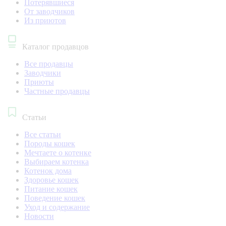
Потерявшиеся
От заводчиков
Из приютов
Каталог продавцов
Все продавцы
Заводчики
Приюты
Частные продавцы
Статьи
Все статьи
Породы кошек
Мечтаете о котенке
Выбираем котенка
Котенок дома
Здоровье кошек
Питание кошек
Поведение кошек
Уход и содержание
Новости