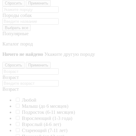
Сбросить
Применить
Породы собак
Выбрать все
Популярные
Каталог пород
Ничего не найдено
Укажите другую породу
Сбросить
Применить
Возраст
Возраст
Любой
Малыш (до 6 месяцев)
Подросток (6-11 месяцев)
Взрослеющий (1-3 года)
Взрослый (4-6 лет)
Стареющий (7-11 лет)