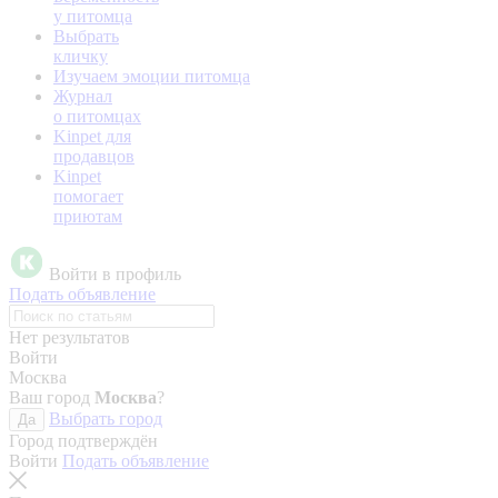
у питомца
Выбрать
кличку
Изучаем эмоции питомца
Журнал
о питомцах
Kinpet для
продавцов
Kinpet
помогает
приютам
Войти в профиль
Подать объявление
Нет результатов
Войти
Москва
Ваш город
Москва
?
Выбрать город
Да
Город подтверждён
Войти
Подать объявление