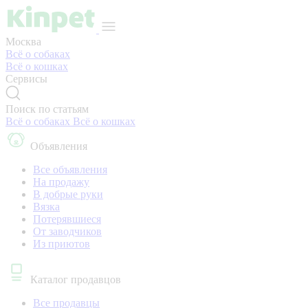
Москва
Всё о собаках
Всё о кошках
Сервисы
Поиск по статьям
Всё о собаках
Всё о кошках
Объявления
Все объявления
На продажу
В добрые руки
Вязка
Потерявшиеся
От заводчиков
Из приютов
Каталог продавцов
Все продавцы