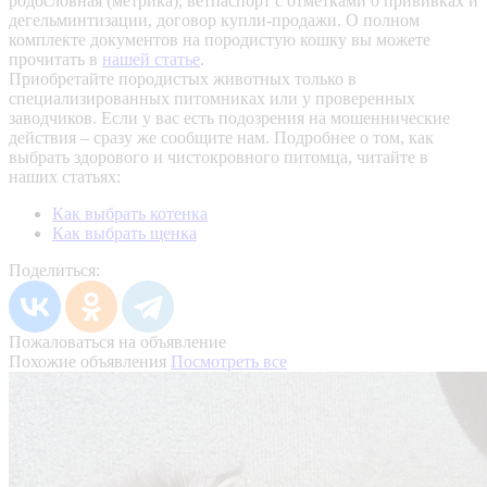
родословная (метрика), ветпаспорт с отметками о прививках и
дегельминтизации, договор купли-продажи. О полном
комплекте документов на породистую кошку вы можете
прочитать в
нашей статье
.
Приобретайте породистых животных только в
специализированных питомниках или у проверенных
заводчиков. Если у вас есть подозрения на мошеннические
действия – сразу же сообщите нам.
Подробнее о том, как
выбрать здорового и чистокровного питомца, читайте в
наших статьях:
Как выбрать котенка
Как выбрать щенка
Поделиться:
Пожаловаться на объявление
Похожие объявления
Посмотреть все