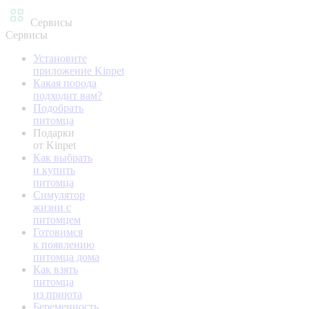
Сервисы
Сервисы
Установите
приложение Kinpet
Какая порода
подходит вам?
Подобрать
питомца
Подарки
от Kinpet
Как выбрать
и купить
питомца
Симулятор
жизни с
питомцем
Готовимся
к появлению
питомца дома
Как взять
питомца
из приюта
Беременность