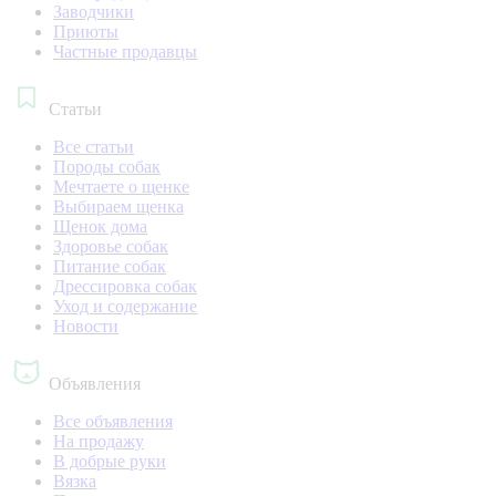
Заводчики
Приюты
Частные продавцы
Статьи
Все статьи
Породы собак
Мечтаете о щенке
Выбираем щенка
Щенок дома
Здоровье собак
Питание собак
Дрессировка собак
Уход и содержание
Новости
Объявления
Все объявления
На продажу
В добрые руки
Вязка