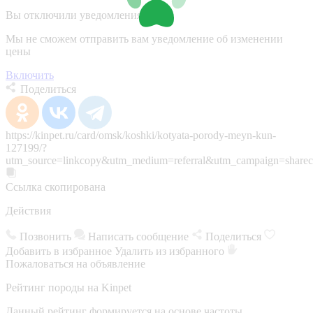
Вы отключили уведомления
Мы не сможем отправить вам уведомление об изменении
цены
Включить
Поделиться
https://kinpet.ru/card/omsk/koshki/kotyata-porody-meyn-kun-
127199/?
utm_source=linkcopy&utm_medium=referral&utm_campaign=sharec
Ссылка скопирована
Действия
Позвонить
Написать сообщение
Поделиться
Добавить в избранное
Удалить из избранного
Пожаловаться на объявление
Рейтинг породы на Kinpet
Данный рейтинг формируется на основе частоты