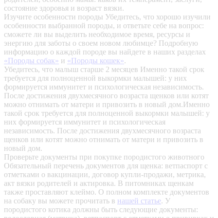
состояние здоровья и возраст вязки.
Изучите особенности породы
Убедитесь, что хорошо изучили
особенности выбранной породы, и ответьте себе на вопрос:
сможете ли вы выделить необходимое время, ресурсы и
энергию для заботы о своем новом любимце? Подробную
информацию о каждой породе вы найдете в наших разделах
«Породы собак»
и
«Породы кошек»
.
Убедитесь, что малыш старше 2 месяцев
Именно такой срок
требуется для полноценной выкормки малышей: у них
формируется иммунитет и психологическая независимость.
После достижения двухмесячного возраста щенков или котят
можно отнимать от матери и привозить в новый дом.Именно
такой срок требуется для полноценной выкормки малышей: у
них формируется иммунитет и психологическая
независимость. После достижения двухмесячного возраста
щенков или котят можно отнимать от матери и привозить в
новый дом.
Проверьте документы при покупке породистого животного
Обязательный перечень документов для щенка: ветпаспорт с
отметками о вакцинации, договор купли-продажи, метрика,
акт вязки родителей и актировка. В питомниках щенкам
также проставляют клеймо. О полном комплекте документов
на собаку вы можете прочитать в
нашей статье
.
У
породистого котика должны быть следующие документы: