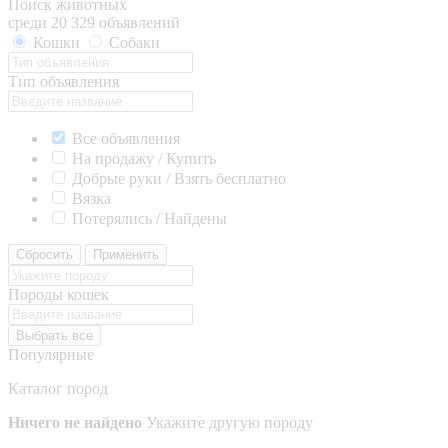
Поиск животных
среди 20 329 объявлений
Кошки
Собаки
Тип объявления
Все объявления
На продажу / Купить
Добрые руки / Взять бесплатно
Вязка
Потерялись / Найдены
Сбросить
Применить
Породы кошек
Выбрать все
Популярные
Каталог пород
Ничего не найдено
Укажите другую породу