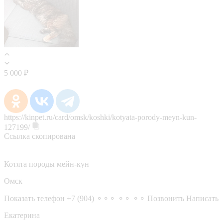
5 000 ₽
https://kinpet.ru/card/omsk/koshki/kotyata-porody-meyn-kun-
127199/
Ссылка скопирована
Котята породы мейн-кун
Омск
Показать телефон
+7 (904) ⚬⚬⚬ ⚬⚬ ⚬⚬
Позвонить
Написать
Екатерина