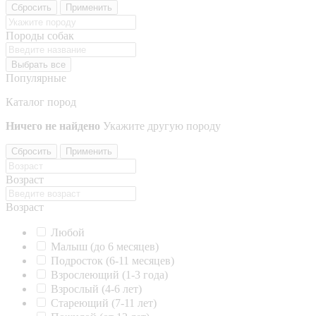
Сбросить
Применить
Породы собак
Выбрать все
Популярные
Каталог пород
Ничего не найдено
Укажите другую породу
Сбросить
Применить
Возраст
Возраст
Любой
Малыш (до 6 месяцев)
Подросток (6-11 месяцев)
Взрослеющий (1-3 года)
Взрослый (4-6 лет)
Стареющий (7-11 лет)