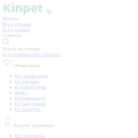
Москва
Всё о собаках
Всё о кошках
Сервисы
Поиск по статьям
Всё о собаках
Всё о кошках
Объявления
Все объявления
На продажу
В добрые руки
Вязка
Потерявшиеся
От заводчиков
Из приютов
Каталог продавцов
Все продавцы