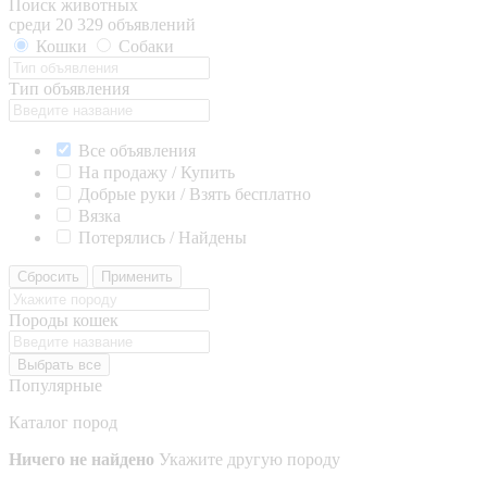
Поиск животных
среди 20 329 объявлений
Кошки
Собаки
Тип объявления
Все объявления
На продажу / Купить
Добрые руки / Взять бесплатно
Вязка
Потерялись / Найдены
Сбросить
Применить
Породы кошек
Выбрать все
Популярные
Каталог пород
Ничего не найдено
Укажите другую породу