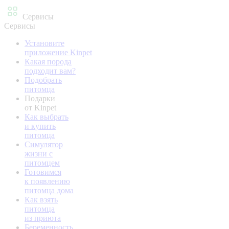
Сервисы
Сервисы
Установите
приложение Kinpet
Какая порода
подходит вам?
Подобрать
питомца
Подарки
от Kinpet
Как выбрать
и купить
питомца
Симулятор
жизни с
питомцем
Готовимся
к появлению
питомца дома
Как взять
питомца
из приюта
Беременность