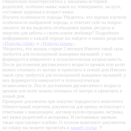
Обязательно поинтересуйтесь у заводчика историей
родителей, особенно мамы: каков их темперамент, заслуги,
состояние здоровья и возраст вязки.
Изучите особенности породы
Убедитесь, что хорошо изучили
особенности выбранной породы, и ответьте себе на вопрос:
сможете ли вы выделить необходимое время, ресурсы и
энергию для заботы о своем новом любимце? Подробную
информацию о каждой породе вы найдете в наших разделах
«Породы собак»
и
«Породы кошек»
.
Убедитесь, что малыш старше 2 месяцев
Именно такой срок
требуется для полноценной выкормки малышей: у них
формируется иммунитет и психологическая независимость.
После достижения двухмесячного возраста щенков или котят
можно отнимать от матери и привозить в новый дом.Именно
такой срок требуется для полноценной выкормки малышей: у
них формируется иммунитет и психологическая
независимость. После достижения двухмесячного возраста
щенков или котят можно отнимать от матери и привозить в
новый дом.
Проверьте документы при покупке породистого животного
Обязательный перечень документов для щенка: ветпаспорт с
отметками о вакцинации, договор купли-продажи, метрика,
акт вязки родителей и актировка. В питомниках щенкам
также проставляют клеймо. О полном комплекте документов
на собаку вы можете прочитать в
нашей статье
.
У