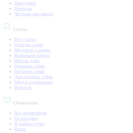
Заводчики
Приюты
Частные продавцы
Статьи
Все статьи
Породы собак
Мечтаете о щенке
Выбираем щенка
Щенок дома
Здоровье собак
Питание собак
Дрессировка собак
Уход и содержание
Новости
Объявления
Все объявления
На продажу
В добрые руки
Вязка