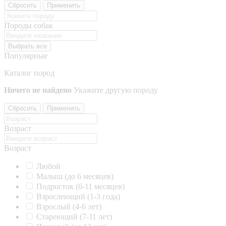
Сбросить
Применить
Породы собак
Выбрать все
Популярные
Каталог пород
Ничего не найдено
Укажите другую породу
Сбросить
Применить
Возраст
Возраст
Любой
Малыш (до 6 месяцев)
Подросток (6-11 месяцев)
Взрослеющий (1-3 года)
Взрослый (4-6 лет)
Стареющий (7-11 лет)