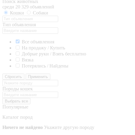
Поиск животных
среди 20 329 объявлений
Кошки
Собаки
Тип объявления
Все объявления
На продажу / Купить
Добрые руки / Взять бесплатно
Вязка
Потерялись / Найдены
Сбросить
Применить
Породы кошек
Выбрать все
Популярные
Каталог пород
Ничего не найдено
Укажите другую породу