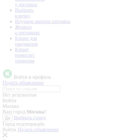
у питомца
Выбрать
кличку
Изучаем эмоции питомца
Журнал
о питомцах
Kinpet для
продавцов
Kinpet
помогает
приютам
Войти в профиль
Подать объявление
Нет результатов
Войти
Москва
Ваш город
Москва
?
Выбрать город
Да
Город подтверждён
Войти
Подать объявление