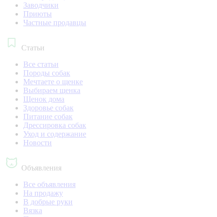
Заводчики
Приюты
Частные продавцы
Статьи
Все статьи
Породы собак
Мечтаете о щенке
Выбираем щенка
Щенок дома
Здоровье собак
Питание собак
Дрессировка собак
Уход и содержание
Новости
Объявления
Все объявления
На продажу
В добрые руки
Вязка