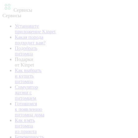
Сервисы
Сервисы
Установите
приложение Kinpet
Какая порода
подходит вам?
Подобрать
питомца
Подарки
от Kinpet
Как выбрать
и купить
питомца
Симулятор
жизни с
питомцем
Готовимся
к появлению
питомца дома
Как взять
питомца
из приюта
Беременность