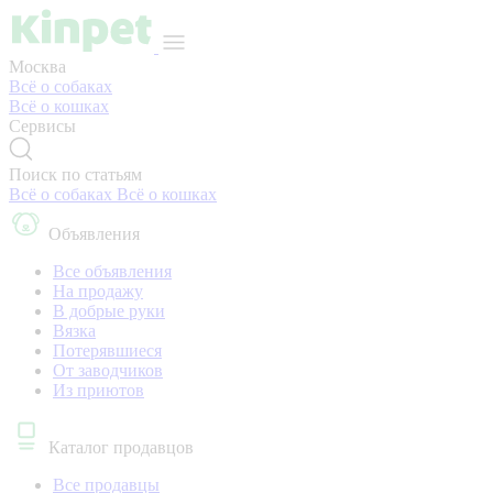
Москва
Всё о собаках
Всё о кошках
Сервисы
Поиск по статьям
Всё о собаках
Всё о кошках
Объявления
Все объявления
На продажу
В добрые руки
Вязка
Потерявшиеся
От заводчиков
Из приютов
Каталог продавцов
Все продавцы